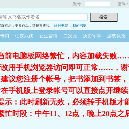
账号：
密码
温馨提示：更多作品，请搜索查找
临时书架
我的书架
奇幻
仙侠武侠
女生言情
二次元
历史军事
游戏竞技
当前电脑板网络繁忙，内容加载失败…
请改用手机浏览器访问即可正常……，谢
建议您注册个帐号，把书添加到书签，
后在手机版上登录帐号可以直接点开继续
提示：此时刷新无效，必须转手机版才
繁忙时段：中午11、12点，晚上20点之