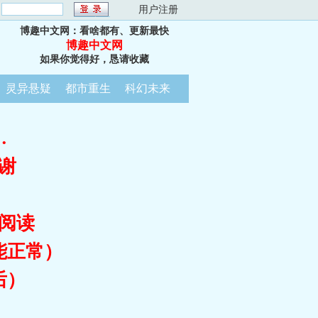
：
用户注册
博趣中文网：看啥都有、更新最快
博趣中文网
如果你觉得好，恳请收藏
灵异悬疑
都市重生
科幻未来
…
谢
阅读
能正常）
后）