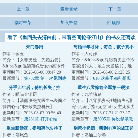
上一章
查看目录
下一章
临时书架
加入书签
回顶部↑
看了《重回失去清白前，带着空间抢夺江山》的书友还喜欢
看
朱门春闺
离婚半年才怀，贺总，孩子真不
作者：琼玉
作者：人可妹
是你的
简介：【女非男处，先婚后爱】
简介：&lt;br/&gt;沈渺前夫是个冷
&lt;br/&gt;温婉落魄贵女vs高冷矜
漠寡淡的人，她白天当秘书，晚
贵权臣&lt;br/&gt;季含漪十四岁家
更新时间：2026-08-06 08:47:20
上做妻子，结婚两年没有得到半
更新时间：2026-08-06 21:25:25
道中落，...
最新章节：
第782章 第一次见到他
分真心。&lt...
最新章节：
610.这辈子都别想离
的女儿
婚。
分手四年后，傅机长失了控
重生八零嫁给全军第一硬汉
作者：喵喵金渐层
作者：九羊猪猪
简介：【清醒决绝女医生vs表面冷
简介：【八零肥妻+驻地随夫+甜
静内心悔到极致失控机长】
宠+无金手指+无空间+女主凭实力
&lt;br/&gt;【追妻火葬场+破镜重
更新时间：2026-08-07 00:56:40
逆袭创业】扑街网文作者姜绾一
更新时间：2026-07-21 21:23:17
圆+久别重逢】&...
最新章节：
第281章 打开心结
朝穿越，重生...
最新章节：
第3095章 你没爹娘教
所以三观扭曲了
重生新婚夜，提和离他失控了
别惹小奶团！听到心声的战王超
作者：酒尾鱼
作者：奶油豆沙卷
护短