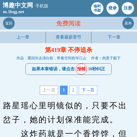
博趣中文网
手机版
临时
登录
注册
书架
m.1bqg.net
免费阅读
返回
菜单
上一章
查看最新章节
下一章
第419章 不停追杀
作品：重回失去清白前，带着空间抢夺江山
作者：肉蛋子殿下
如果本章错误，请点击
报错
10秒纠正
上一页
1
2
下—页
路星瑶心里明镜似的，只要不出
岔子，她的计划保准能完成。
　　这炸药就是一个香饽饽，但