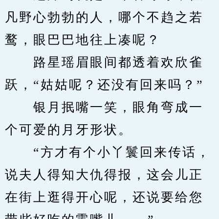
凡野心勃勃的人，哪个不趋之若
鹜，眼巴巴地往上凑呢？
　　路星瑶眉眼间都透着欢欣雀
跃，“姑姑呢？还没有回来吗？”
　　银月抿嘴一笑，眼角弯成一
个可爱的月牙形状。
　　“方才有个小丫鬟回来传话，
说夫人得知大仇得报，这会儿正
在街上逛得开心呢，还说要给您