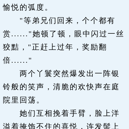
愉悦的弧度。
　　"等弟兄们回来，个个都有
赏......"她顿了顿，眼中闪过一丝
狡黠，"正赶上过年，奖励翻
倍......"
　　两个丫鬟突然爆发出一阵银
铃般的笑声，清脆的欢快声在庭
院里回荡。
　　她们互相挽着手臂，脸上洋
溢着掩饰不住的喜悦，连发髻上