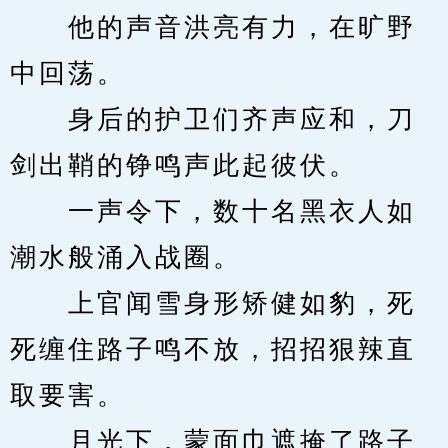
　　他的声音洪亮有力，在旷野
中回荡。
　　身后的护卫们齐声应和，刀
剑出鞘的铮鸣声此起彼伏。
　　一声令下，数十名黑衣人如
潮水般涌入战圈。
　　上官闻雪身形矫健如豹，死
死缠住路子鸣不放，招招狠辣直
取要害。
　　月光下，蒙面巾遮掩了路子