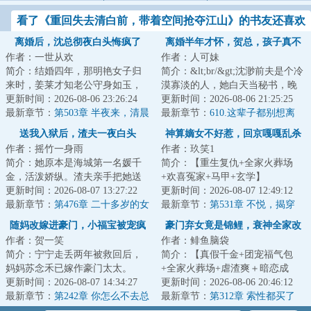
看了《重回失去清白前，带着空间抢夺江山》的书友还喜欢
看
离婚后，沈总彻夜白头悔疯了
离婚半年才怀，贺总，孩子真不
作者：一世从欢
作者：人可妹
是你的
简介：结婚四年，那明艳女子归
简介：&lt;br/&gt;沈渺前夫是个冷
来时，姜莱才知老公守身如玉，
漠寡淡的人，她白天当秘书，晚
冷淡如冰，并非天性如此。
更新时间：2026-08-06 23:26:24
上做妻子，结婚两年没有得到半
更新时间：2026-08-06 21:25:25
&lt;br/&gt;每月给...
最新章节：
第503章 半夜来，清晨
分真心。&lt...
最新章节：
610.这辈子都别想离
走
婚。
送我入狱后，渣夫一夜白头
神算嫡女不好惹，回京嘎嘎乱杀
作者：摇竹一身雨
作者：玖笑1
简介：她原本是海城第一名媛千
简介：【重生复仇+全家火葬场
金，活泼娇纵。渣夫亲手把她送
+欢喜冤家+马甲+玄学】
进监狱，只因误会她杀害了他的
更新时间：2026-08-07 13:27:22
&lt;br/&gt;谢明月替皇帝挡箭重
更新时间：2026-08-07 12:49:12
白月光。三年黑...
最新章节：
第476章 二十多岁的女
伤，为家族换来世袭爵...
最新章节：
第531章 不悦，揭穿
总裁
随妈改嫁进豪门，小福宝被宠疯
豪门弃女竟是锦鲤，衰神全家改
作者：贺一笑
作者：鲱鱼脑袋
了
命啦
简介：宁宁走丢两年被救回后，
简介：【真假千金+团宠福气包
妈妈苏念禾已嫁作豪门太太。
+全家火葬场+虐渣爽＋暗恋成
&lt;br/&gt;然而这个豪门，是个运
更新时间：2026-08-07 14:34:27
真】&lt;br/&gt;栀栀是江城陆家最
更新时间：2026-08-06 20:46:12
势破败、千疮...
最新章节：
第242章 你怎么不去总
受宠的养女，无...
最新章节：
第312章 索性都买了
裁办上班？