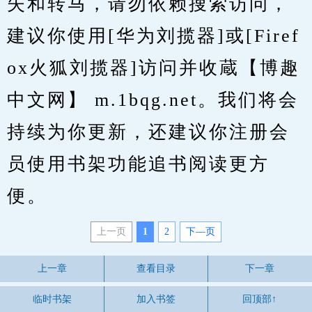
失和转马，请勿依赖搜索访问，
建议你使用[华为刘揽器]或[Firef
ox火狐刘揽器]访问并收蔵【博趣
中文网】 m.1bqg.net。我们将会
持续为你更新，还建议你注册会
员使用书架功能追书阅读更方
便。
上一页
1
2
下—页
上一章
查看目录
下一章
临时书架
加入书签
回顶部↑