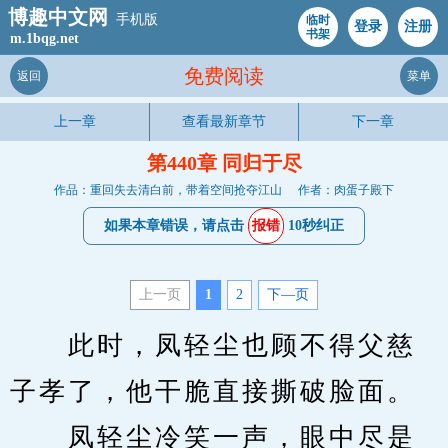
博趣中文网
手机版
临时
登录
注册
书架
m.1bqg.net
免费阅读
返回
菜单
上一章
查看最新章节
下一章
第440章 同归于尽
作品：重回失去清白前，带着空间抢夺江山
作者：肉蛋子殿下
如果本章错误，请点击
报错
10秒纠正
上一页
1
2
下—页
　　此时，凤轻尘也顾不得父慈
子孝了，他干脆直接撕破脸面。
　　凤轻尘冷笑一声，眼中尽是