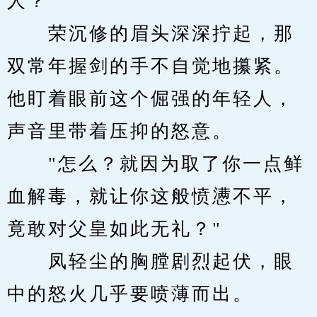
人？”
　　荣沉修的眉头深深拧起，那
双常年握剑的手不自觉地攥紧。
他盯着眼前这个倔强的年轻人，
声音里带着压抑的怒意。
　　"怎么？就因为取了你一点鲜
血解毒，就让你这般愤懑不平，
竟敢对父皇如此无礼？"
　　凤轻尘的胸膛剧烈起伏，眼
中的怒火几乎要喷薄而出。