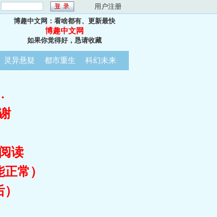
：
用户注册
博趣中文网：看啥都有、更新最快
博趣中文网
如果你觉得好，恳请收藏
灵异悬疑
都市重生
科幻未来
…
谢
阅读
能正常）
后）