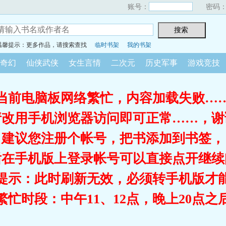
账号：
密码
温馨提示：更多作品，请搜索查找
临时书架
我的书架
奇幻
仙侠武侠
女生言情
二次元
历史军事
游戏竞技
当前电脑板网络繁忙，内容加载失败…
请改用手机浏览器访问即可正常……，谢
建议您注册个帐号，把书添加到书签，
后在手机版上登录帐号可以直接点开继续
提示：此时刷新无效，必须转手机版才
繁忙时段：中午11、12点，晚上20点之