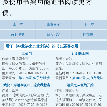
员使用书架功能追书阅读更方
便。
上一章
查看目录
下一章
临时书架
加入书签
回顶部↑
看了《神龙诀之九龙剑诀》的书友还喜欢看
五仙门
此剑最上乘
作者：看得两叁言
作者：未知
简介：遥远的青山，偏僻的村
简介：以剑颂歌，唱尽此生喜怒
落，平凡少年，只为生存，凡人
哀乐。...
生活却化作修仙之路，有谁是
更新时间：2026-08-06 06:45:11
更新时间：2026-08-03 18:33:10
真，有谁是假？有谁...
最新章节：
第3028章 伸手欲触镜
最新章节：
第1018章 人力所无法
中影
控制的未知
武侠：穿越令狐冲，这次我想当
诸天之从僵约开始
作者：落木
作者：睡觉小哥
个人
简介：【武侠同人+弥补遗憾+完
简介：杀破狼现，兵灾将起，在
美结局】&lt;br/&gt;令狐风穿越
这灾祸面前，主角该做什么，又
了。&lt;br/&gt;一觉醒来，穿成了
更新时间：2026-07-27 19:09:23
能做些什么，怎么样去度过这些
更新时间：2026-07-25 01:49:36