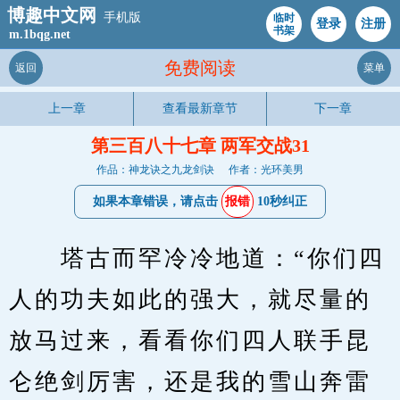
博趣中文网
手机版
临时
登录
注册
书架
m.1bqg.net
免费阅读
返回
菜单
上一章
查看最新章节
下一章
第三百八十七章 两军交战31
作品：神龙诀之九龙剑诀
作者：光环美男
如果本章错误，请点击
报错
10秒纠正
　　塔古而罕冷冷地道：“你们四
人的功夫如此的强大，就尽量的
放马过来，看看你们四人联手昆
仑绝剑厉害，还是我的雪山奔雷