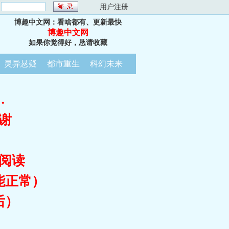
：
用户注册
博趣中文网：看啥都有、更新最快
博趣中文网
如果你觉得好，恳请收藏
灵异悬疑
都市重生
科幻未来
…
谢
阅读
能正常）
后）