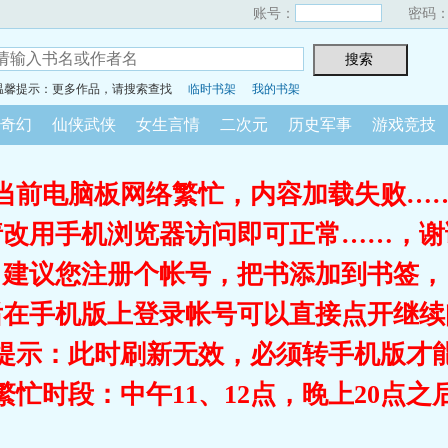
账号：
密码
温馨提示：更多作品，请搜索查找
临时书架
我的书架
奇幻
仙侠武侠
女生言情
二次元
历史军事
游戏竞技
当前电脑板网络繁忙，内容加载失败…
请改用手机浏览器访问即可正常……，谢
建议您注册个帐号，把书添加到书签，
后在手机版上登录帐号可以直接点开继续
提示：此时刷新无效，必须转手机版才
繁忙时段：中午11、12点，晚上20点之