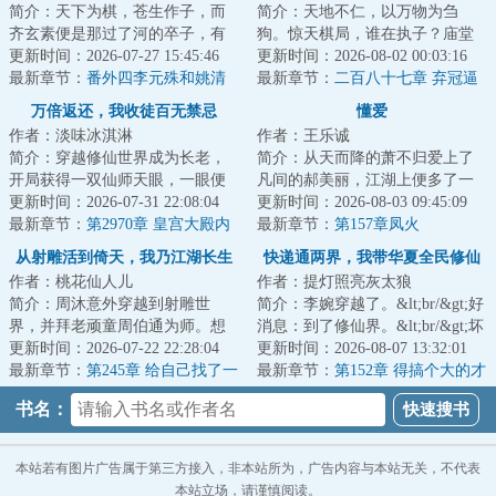
简介：天下为棋，苍生作子，而
简介：天地不仁，以万物为刍
齐玄素便是那过了河的卒子，有
狗。惊天棋局，谁在执子？庙堂
进无退，一往无前。...
更新时间：2026-07-27 15:45:46
与江湖、热血与阴谋、爱情与背
更新时间：2026-08-02 00:03:16
最新章节：
番外四李元殊和姚清
叛、血海深仇与儿...
最新章节：
二百八十七章 弃冠逼
宫义何辞
万倍返还，我收徒百无禁忌
懂爱
作者：淡味冰淇淋
作者：王乐诚
简介：穿越修仙世界成为长老，
简介：从天而降的萧不归爱上了
开局获得一双仙师天眼，一眼便
凡间的郝美丽，江湖上便多了一
可看穿无数弟子资质与缺陷；收
更新时间：2026-07-31 22:08:04
个爱情故事。...
更新时间：2026-08-03 09:45:09
徒圣阶资质弟子...
最新章节：
第2970章 皇宫大殿内
最新章节：
第157章凤火
的夜空
从射雕活到倚天，我乃江湖长生
快递通两界，我带华夏全民修仙
作者：桃花仙人儿
作者：提灯照亮灰太狼
仙
简介：周沐意外穿越到射雕世
简介：李婉穿越了。&lt;br/&gt;好
界，并拜老顽童周伯通为师。想
消息：到了修仙界。&lt;br/&gt;坏
到恩师寄人篱下，还在饱经苦难
更新时间：2026-07-22 22:28:04
消息：没灵根，修不了仙。
更新时间：2026-08-07 13:32:01
的他，毅然决然的...
最新章节：
第245章 给自己找了一
&lt;br/&gt;...
最新章节：
第152章 得搞个大的才
个风水宝地
行
书名：
本站若有图片广告属于第三方接入，非本站所为，广告内容与本站无关，不代表
本站立场，请谨慎阅读。