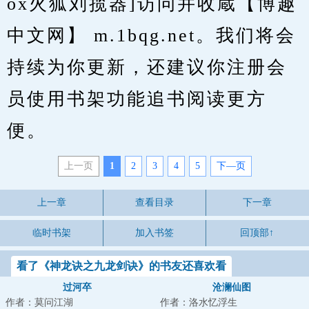
ox火狐刘揽器]访问并收蔵【博趣
中文网】 m.1bqg.net。我们将会
持续为你更新，还建议你注册会
员使用书架功能追书阅读更方
便。
上一页
1
2
3
4
5
下—页
上一章
查看目录
下一章
临时书架
加入书签
回顶部↑
看了《神龙诀之九龙剑诀》的书友还喜欢看
过河卒
沧澜仙图
作者：莫问江湖
作者：洛水忆浮生