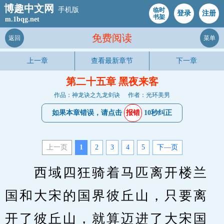
博趣中文网
手机版
临时
登录
注册
书架
m.1bqg.net
免费阅读
返回
菜单
上一章
查看最新章节
下一章
第二十五章 黑夜来客
作品：神龙诀之九龙剑诀
作者：光环美男
如果本章错误，请点击
报错
10秒纠正
上一页
1
2
3
4
5
下—页
　　西域四狂骑着马匹离开楼兰
国和大宋的国界彼丘山，只要离
开了彼丘山，就算迈进了大宋国