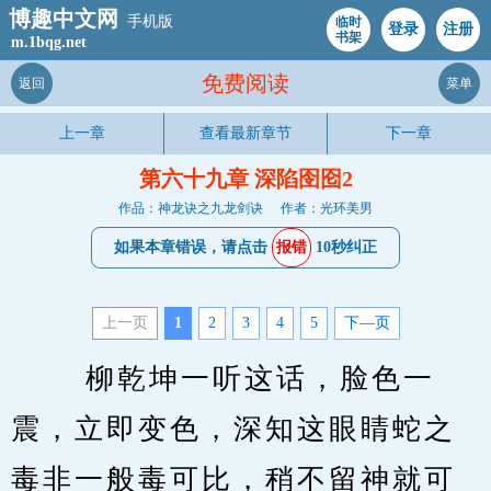
博趣中文网
手机版
临时
登录
注册
书架
m.1bqg.net
免费阅读
返回
菜单
上一章
查看最新章节
下一章
第六十九章 深陷囹囵2
作品：神龙诀之九龙剑诀
作者：光环美男
如果本章错误，请点击
报错
10秒纠正
上一页
1
2
3
4
5
下—页
　　 柳乾坤一听这话，脸色一
震，立即变色，深知这眼睛蛇之
毒非一般毒可比，稍不留神就可