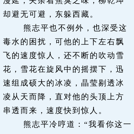
漫延，夹杂着焦臭之味，柳乾坤
却避无可避，东躲西藏。 
　　 熊志平也不例外，也深受这
毒水的困扰，可他的上下左右飘
飞的速度惊人，还不断的吹动雪
花，雪花在旋风中的摇摆下，迅
速组成硕大的冰凌，晶莹剔透冰
凌从天而降，直对他的头顶上方
串透而来，速度快到惊人。 
　　 熊志平冷哼道：“我看你这一