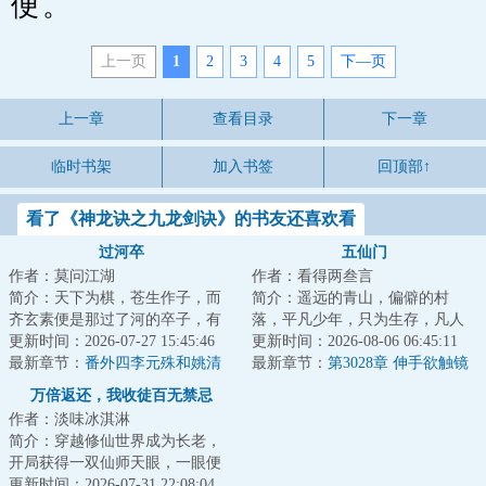
便。
上一页
1
2
3
4
5
下—页
上一章
查看目录
下一章
临时书架
加入书签
回顶部↑
看了《神龙诀之九龙剑诀》的书友还喜欢看
过河卒
五仙门
作者：莫问江湖
作者：看得两叁言
简介：天下为棋，苍生作子，而
简介：遥远的青山，偏僻的村
齐玄素便是那过了河的卒子，有
落，平凡少年，只为生存，凡人
进无退，一往无前。...
更新时间：2026-07-27 15:45:46
生活却化作修仙之路，有谁是
更新时间：2026-08-06 06:45:11
最新章节：
番外四李元殊和姚清
真，有谁是假？有谁...
最新章节：
第3028章 伸手欲触镜
中影
万倍返还，我收徒百无禁忌
作者：淡味冰淇淋
简介：穿越修仙世界成为长老，
开局获得一双仙师天眼，一眼便
可看穿无数弟子资质与缺陷；收
更新时间：2026-07-31 22:08:04