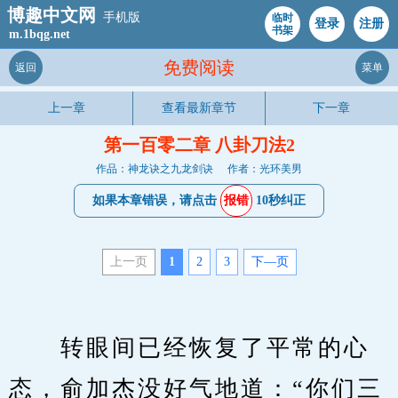
博趣中文网
手机版
临时
登录
注册
书架
m.1bqg.net
免费阅读
返回
菜单
上一章
查看最新章节
下一章
第一百零二章 八卦刀法2
作品：神龙诀之九龙剑诀
作者：光环美男
如果本章错误，请点击
报错
10秒纠正
上一页
1
2
3
下—页
　　转眼间已经恢复了平常的心
态，俞加杰没好气地道：“你们三