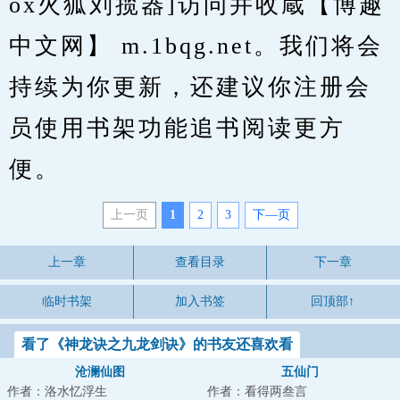
ox火狐刘揽器]访问并收蔵【博趣
中文网】 m.1bqg.net。我们将会
持续为你更新，还建议你注册会
员使用书架功能追书阅读更方
便。
上一页
1
2
3
下—页
上一章
查看目录
下一章
临时书架
加入书签
回顶部↑
看了《神龙诀之九龙剑诀》的书友还喜欢看
沧澜仙图
五仙门
作者：洛水忆浮生
作者：看得两叁言