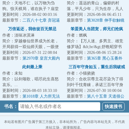
简介：天地不仁，以万物为刍
简介：遥远的青山，偏僻的村
狗。惊天棋局，谁在执子？庙堂
落，平凡少年，只为生存，凡人
与江湖、热血与阴谋、爱情与背
更新时间：2026-08-02 00:03:16
生活却化作修仙之路，有谁是
更新时间：2026-08-06 06:45:11
叛、血海深仇与儿...
最新章节：
二百八十七章 弃冠逼
真，有谁是假？有谁...
最新章节：
第3028章 伸手欲触镜
宫义何辞
中影
万倍返还，我收徒百无禁忌
笨蛋美人当团宠，师兄们抢疯
作者：淡味冰淇淋
作者：燃枫
了！
简介：穿越修仙世界成为长老，
简介：【万人迷、多男主、雄竞
开局获得一双仙师天眼，一眼便
修罗场】&lt;br/&gt;舒晩昭穿书
可看穿无数弟子资质与缺陷；收
更新时间：2026-07-31 22:08:04
了。&lt;br/&gt;原主作恶多端，娇
更新时间：2026-08-06 15:28:24
徒圣阶资质弟子...
最新章节：
第2970章 皇宫大殿内
纵任性。&l...
最新章节：
第365章 黑心玉番外
的夜空
1（公主太傅）
此剑最上乘
三百年守身如玉，重生后我破戒
作者：未知
作者：小猫挠挠
了
简介：以剑颂歌，唱尽此生喜怒
简介：合欢宗尊主花尽染为了得
哀乐。...
到叶千忱青睐，承诺三百年守身
更新时间：2026-08-03 18:33:10
如玉不采炉鼎，却在大婚之日惨
更新时间：2026-07-30 10:00:04
最新章节：
第1018章 人力所无法
遭背叛，最后落...
最新章节：
第八十五章 天道很公
控制的未知
正
书名：
本站若有图片广告属于第三方接入，非本站所为，广告内容与本站无关，不代表
本站立场，请谨慎阅读。