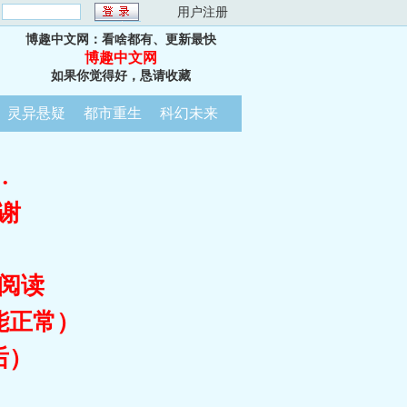
：
用户注册
博趣中文网：看啥都有、更新最快
博趣中文网
如果你觉得好，恳请收藏
灵异悬疑
都市重生
科幻未来
…
谢
阅读
能正常）
后）