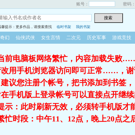
账号：
密码
温馨提示：更多作品，请搜索查找
临时书架
我的书架
奇幻
仙侠武侠
女生言情
二次元
历史军事
游戏竞技
当前电脑板网络繁忙，内容加载失败…
请改用手机浏览器访问即可正常……，谢
建议您注册个帐号，把书添加到书签，
后在手机版上登录帐号可以直接点开继续
提示：此时刷新无效，必须转手机版才
繁忙时段：中午11、12点，晚上20点之