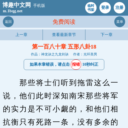
博趣中文网
手机版
临时
登录
注册
书架
m.1bqg.net
免费阅读
返回
菜单
上一章
查看最新章节
下一章
第一百八十章 五形八卦18
作品：神龙诀之九龙剑诀
作者：光环美男
如果本章错误，请点击
报错
10秒纠正
　　那些将士们听到拖雷这么一
说，他们此时深知南宋那些将军
的实力是不可小觑的，和他们相
抗衡只有死路一条，没有多余的