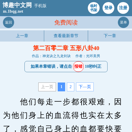
博趣中文网
手机版
临时
登录
注册
书架
m.1bqg.net
免费阅读
返回
菜单
上一章
查看最新章节
下一章
第二百零二章 五形八卦40
作品：神龙诀之九龙剑诀
作者：光环美男
如果本章错误，请点击
报错
10秒纠正
上一页
1
2
下—页
　　他们每走一步都很艰难，因
为他们身上的血流得也实在太多
了，感觉自己身上的血都要快要