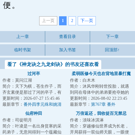
便。
上一页
1
2
下—页
上一章
查看目录
下一章
临时书架
加入书签
回顶部↑
看了《神龙诀之九龙剑诀》的书友还喜欢看
过河卒
柔弱医修今天也在背地里暴打魔
作者：莫问江湖
作者：白木木
尊
简介：天下为棋，苍生作子，而
简介：沐风华刚转世投胎，就遇
齐玄素便是那过了河的卒子，有
到同在母体中的弟弟要抢夺她的
进无退，一往无前。...
更新时间：2026-07-27 15:45:46
生命力。于是，沐风华还在母体
更新时间：2026-08-02 22:23:45
最新章节：
番外四李元殊和姚清
中就开始了打弟...
最新章节：
第767章 番外
仙府种田
万倍返还，我收徒百无禁忌
作者：司徒明月
作者：淡味冰淇淋
简介：叶凌是一名出身贫寒的采
简介：穿越修仙世界成为长老，
药弟子，无意间得到一个蕴藏仙
开局获得一双仙师天眼，一眼便