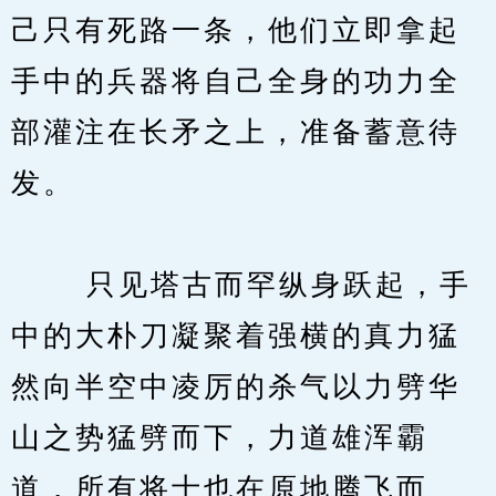
己只有死路一条，他们立即拿起
手中的兵器将自己全身的功力全
部灌注在长矛之上，准备蓄意待
发。
　　 只见塔古而罕纵身跃起，手
中的大朴刀凝聚着强横的真力猛
然向半空中凌厉的杀气以力劈华
山之势猛劈而下，力道雄浑霸
道，所有将士也在原地腾飞而