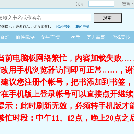
账号：
密码
温馨提示：更多作品，请搜索查找
临时书架
我的书架
奇幻
仙侠武侠
女生言情
二次元
历史军事
游戏竞技
当前电脑板网络繁忙，内容加载失败…
请改用手机浏览器访问即可正常……，谢
建议您注册个帐号，把书添加到书签，
后在手机版上登录帐号可以直接点开继续
提示：此时刷新无效，必须转手机版才
繁忙时段：中午11、12点，晚上20点之