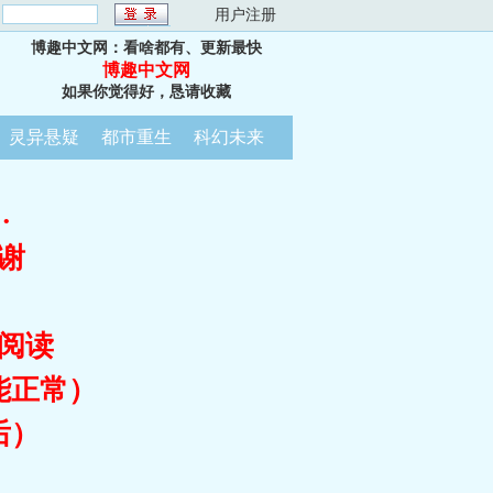
：
用户注册
博趣中文网：看啥都有、更新最快
博趣中文网
如果你觉得好，恳请收藏
灵异悬疑
都市重生
科幻未来
…
谢
阅读
能正常）
后）