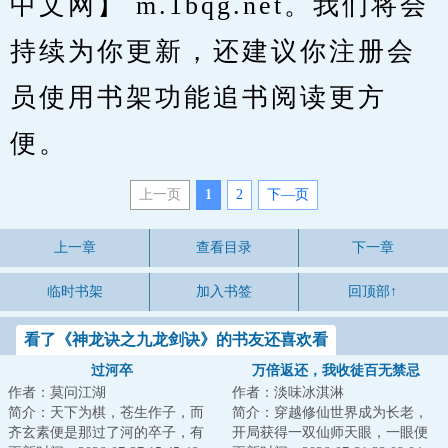
中文网】 m.1bqg.net。我们将会
持续为你更新，还建议你注册会
员使用书架功能追书阅读更方
便。
上一页
1
2
下—页
上一章
查看目录
下一章
临时书架
加入书签
回顶部↑
看了《神龙诀之九龙剑诀》的书友还喜欢看
过河卒
万倍返还，我收徒百无禁忌
作者：莫问江湖
作者：淡味冰淇淋
简介：天下为棋，苍生作子，而
简介：穿越修仙世界成为长老，
齐玄素便是那过了河的卒子，有
开局获得一双仙师天眼，一眼便