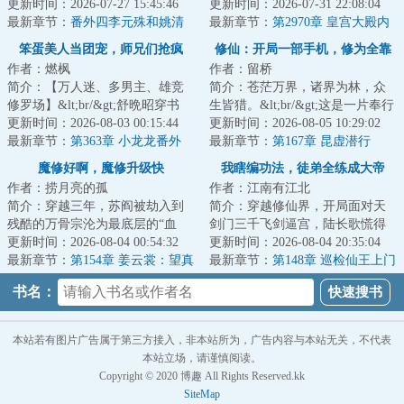
进无退，一往无前。...
更新时间：2026-07-27 15:45:46
可看穿无数弟子资质与缺陷；收
更新时间：2026-07-31 22:08:04
最新章节：
番外四李元殊和姚清
徒圣阶资质弟子...
最新章节：
第2970章 皇宫大殿内
的夜空
笨蛋美人当团宠，师兄们抢疯
修仙：开局一部手机，修为全靠
作者：燃枫
作者：留桥
了！
买
简介：【万人迷、多男主、雄竞
简介：苍茫万界，诸界为林，众
修罗场】&lt;br/&gt;舒晩昭穿书
生皆猎。&lt;br/&gt;这是一片奉行
了。&lt;br/&gt;原主作恶多端，娇
更新时间：2026-08-03 00:15:44
黑暗森林法则的残酷修真天地资
更新时间：2026-08-05 10:29:02
纵任性。&l...
最新章节：
第363章 小龙龙番外
源枯竭，猜...
最新章节：
第167章 昆虚潜行
1（养成系列）
魔修好啊，魔修升级快
我瞎编功法，徒弟全练成大帝
作者：捞月亮的孤
作者：江南有江北
了！
简介：穿越三年，苏阎被劫入到
简介：穿越修仙界，开局面对天
残酷的万骨宗沦为最底层的“血
剑门三千飞剑逼宫，陆长歌慌得
食”杂役。&lt;br/&gt;宗门铁律，
更新时间：2026-08-04 00:54:32
一批。&lt;br/&gt;幸好觉醒【万道
更新时间：2026-08-04 20:35:04
反杀宗门弟...
最新章节：
第154章 姜云裳：望真
授徒返还系...
最新章节：
第148章 巡检仙王上门
人赐予我血脉
断水，叶炎一勺炒熟天劫
书名：
本站若有图片广告属于第三方接入，非本站所为，广告内容与本站无关，不代表
本站立场，请谨慎阅读。
Copyright © 2020 博趣 All Rights Reserved.kk
SiteMap