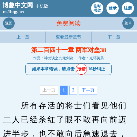
博趣中文网
手机版
临时
登录
注册
书架
m.1bqg.net
免费阅读
返回
菜单
上一章
查看最新章节
下一章
第二百四十一章 两军对垒38
作品：神龙诀之九龙剑诀
作者：光环美男
如果本章错误，请点击
报错
10秒纠正
上一页
1
2
下—页
　　所有存活的将士们看见他们
二人已经杀红了眼不敢再向前迈
进半步，也不敢向后急速退去，