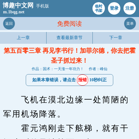
博趣中文网
手机版
临时
登录
注册
书架
m.1bqg.net
免费阅读
返回
菜单
上一章
查看最新章节
下一章
第五百零三章 再见李书行！加菲尔德，你去把霍
圣子抓过来！
作品：国术：一天涨一年功力！
作者：峰仙
如果本章错误，请点击
报错
10秒纠正
　　飞机在漠北边缘一处简陋的
军用机场降落。
　　霍元鸿刚走下舷梯，就有干