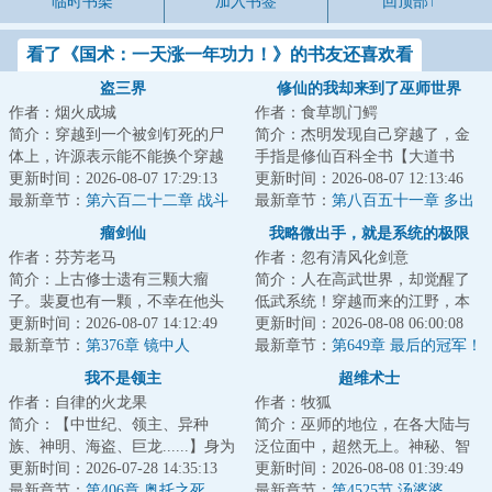
临时书架
加入书签
回顶部↑
看了《国术：一天涨一年功力！》的书友还喜欢看
盗三界
修仙的我却来到了巫师世界
作者：烟火成城
作者：食草凯门鳄
简介：穿越到一个被剑钉死的尸
简介：杰明发现自己穿越了，金
体上，许源表示能不能换个穿越
手指是修仙百科全书【大道书
对象，否则自己一附身就又又又
更新时间：2026-08-07 17:29:13
阁】，可为什么穿越的却是巫师
更新时间：2026-08-07 12:13:46
死了。面对这位...
最新章节：
第六百二十二章 战斗
世界？！星环联邦...
最新章节：
第八百五十一章 多出
的原本结局！
来的七级
瘤剑仙
我略微出手，就是系统的极限
作者：芬芳老马
作者：忽有清风化剑意
简介：上古修士遗有三颗大瘤
简介：人在高武世界，却觉醒了
子。裴夏也有一颗，不幸在他头
低武系统！穿越而来的江野，本
里。瘤子告诉裴夏：“你太辛苦
更新时间：2026-08-07 14:12:49
已经对金手指彻底失望。没想
更新时间：2026-08-08 06:00:08
了，从今天开始，...
最新章节：
第376章 镜中人
到......只要获得...
最新章节：
第649章 最后的冠军！
赢麻了（二合一求月票）
我不是领主
超维术士
作者：自律的火龙果
作者：牧狐
简介：【中世纪、领主、异种
简介：巫师的地位，在各大陆与
族、神明、海盗、巨龙......】身为
泛位面中，超然无上。神秘、智
马匪头子，林恩本没有改变这个
更新时间：2026-07-28 14:35:13
慧、残忍、血腥，俨然是巫师的
更新时间：2026-08-08 01:39:49
时代的义务。...
最新章节：
第406章 奥托之死
代名词。但真实...
最新章节：
第4525节 汤婆婆