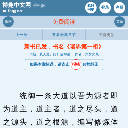
博趣中文网
手机版
临时
登录
注册
书架
m.1bqg.net
免费阅读
返回
菜单
上一章
查看最新章节
等待更新
新书已发，书名《诸界第一祖》
作品：从天庭开始打造神话
作者：大梦为凡
如果本章错误，请点击
报错
10秒纠正
　　统御一条大道以吾为源者即
为道主，道主者，道之尽头，道
之源头，道之根源，编写修炼体