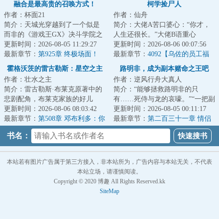
融合是最高贵的召唤方式！
柯学捡尸人
谁？！
作者：杯面21
作者：仙舟
简介：天城光穿越到了一个似是
简介：大佬A苦口婆心：“你才，
而非的《游戏王GX》决斗学院之
人生还很长。”大佬B语重心
中。这里充斥着认为只有融合召
更新时间：2026-08-05 11:29:27
长：“这天赋，不走正道可惜
更新时间：2026-08-06 00:07:56
唤才是最高贵召...
最新章节：
第925章 终极场面！
了。”大佬C忧心忡...
最新章节：
4092【乌佐的员工福
（1W）
利】
霍格沃茨的雷古勒斯：星空之主
路明非，成为副本赌命之王吧
作者：壮水之主
作者：逆风行舟大真人
简介：雷古勒斯·布莱克原著中的
简介：“能够拯救路明非的只
悲剧配角，布莱克家族的好儿
有……死侍与龙的哀嚎。”“一把副
子，伏地魔的早期牺牲品。年，
更新时间：2026-08-06 08:03:42
本十针药，风间琉璃养生传统派
更新时间：2026-08-05 00:11:17
他重新睁开眼，...
最新章节：
第508章 邓布利多：你
罢了。”“不...
最新章节：
第二百三十一章 情侣
说的对
宾馆的受难日(终)
书名：
本站若有图片广告属于第三方接入，非本站所为，广告内容与本站无关，不代表
本站立场，请谨慎阅读。
Copyright © 2020 博趣 All Rights Reserved.kk
SiteMap