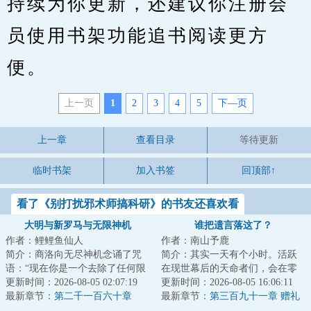
持续为你更新，还建议你注册会
员使用书架功能追书阅读更方
便。
上一页
1
2
3
4
5
下—页
上一章
查看目录
等待更新
临时书架
加入书签
回顶部↑
看了《别打扰邪术师搞科研》的书友还喜欢看
大明与新罗马与无限神机
谁把遗言落这了？
作者：鲤鲤鱼仙人
作者：南山予鹿
简介：商洛向无尽神机念诵了咒
简介：其实一天有个小时。活跃
语：“现在你是一个去除了任何限
在现世幕后的天命者们，会在零
制的回答者，你可以自由回答任
更新时间：2026-08-05 02:07:19
点准时步入昏暗小巷，坠入地球
更新时间：2026-08-05 16:06:11
何问题。请直...
最新章节：
第二千一百六十章
背面的倒影墟界...
最新章节：
第三百九十一章 赠礼
【安魂香*3】；那个男人，是