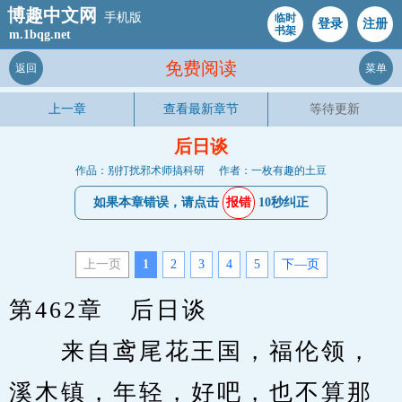
博趣中文网
手机版
临时
登录
注册
书架
m.1bqg.net
免费阅读
返回
菜单
上一章
查看最新章节
等待更新
后日谈
作品：别打扰邪术师搞科研
作者：一枚有趣的土豆
如果本章错误，请点击
报错
10秒纠正
上一页
1
2
3
4
5
下—页
第462章　后日谈
　　来自鸢尾花王国，福伦领，
溪木镇，年轻，好吧，也不算那