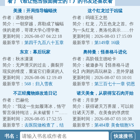
看了《谁让他当假面骑士的！》的书友还喜欢看
美漫：开局指导蝙蝠侠
这个红龙过于凶猛
作者：遇牧烧绳
作者：呜喵王之怒
简介：一朝穿越，席勒成了蝙蝠
简介：红龙，乃五色龙之首。作
侠的老师，哥谭大学心理学教
为一头红龙，奥洛伦表示……什
授。刚来第一天，布鲁斯·韦恩就
更新时间：2026-08-07 04:22:18
么人人平等的帝国？红龙就是要
更新时间：2026-08-03 17:15:09
进了心理诊室。...
最新章节：
第四千九百八十五章
征服一切！我将...
最新章节：
第149章 16级
前进约克前进（三）
东京：幕后玩家
奥特曼：怪兽格斗进化
作者：秋水潇潇
作者：高阶领主德哈卡
简介：无声湮灭的过去，撕裂开
简介：被邀参与【怪兽格斗进
现实的维度，重返它们垂涎的人
化】内测的高玩林染，意外穿越
间。传承失落的世界，能与之对
更新时间：2026-08-06 12:19:49
到了奥特世界，却发现这个世界
更新时间：2026-08-07 03:10:01
抗的，唯有“不...
最新章节：
568：归入雪夜
很不对劲。要问为...
最新章节：
第三百七十一章 切恩
星人：我焯？数值怪！
不正经魔物娘改造日记
诸天美食，从获得宝石肉开始
作者：巴赫伦
作者：月非梦
简介：“我这一生如履薄冰，恪守
简介：获得诸天万界屋，可以前
誓言保持纯洁，从未破誓！”“……
往诸天万界。在美食的俘虏世
你问她们是怎么回事？”“嗨！”“圣
更新时间：2026-08-05 17:52:55
界，江炎获得了宝石肉，并觉醒
更新时间：2026-08-07 03:10:38
骑...
最新章节：
去医院做检查了，结
了美食细胞。回归...
最新章节：
第484章 美食细胞VS
果不算好
玛娜
书名：