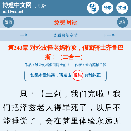
博趣中文网
手机版
临时
登录
注册
书架
m.1bqg.net
免费阅读
返回
菜单
上一章
查看最新章节
下一章
第243章 对蛇皮怪老妈特攻，假面骑士齐鲁巴
斯！（二合一）
作品：谁让他当假面骑士的！
作者：拿咚蘸柚子酱
如果本章错误，请点击
报错
10秒纠正
　　凨：【王剑，我们完啦！我
们把泽兹老大得罪死了，以后不
能睡觉了，会在梦里体验永远无