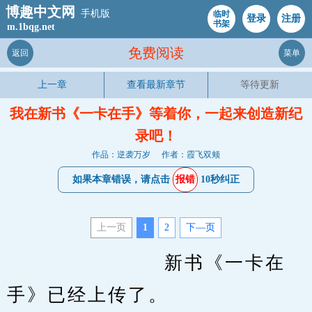
博趣中文网
手机版
临时
登录
注册
书架
m.1bqg.net
免费阅读
返回
菜单
上一章
查看最新章节
等待更新
我在新书《一卡在手》等着你，一起来创造新纪
录吧！
作品：逆袭万岁
作者：霞飞双颊
如果本章错误，请点击
报错
10秒纠正
上一页
1
2
下—页
			　　新书《一卡在
手》已经上传了。