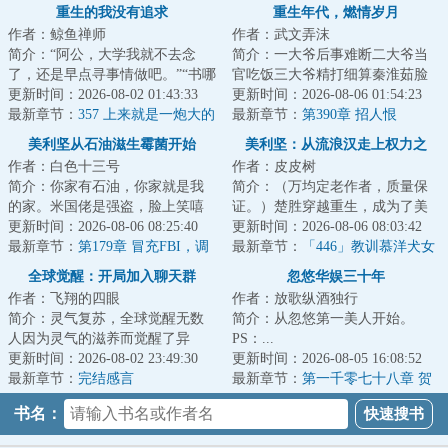
重生的我没有追求
重生年代，燃情岁月
作者：鲸鱼禅师
作者：武文弄沫
简介：“阿公，大学我就不去念
简介：一大爷后事难断二大爷当
了，还是早点寻事情做吧。”“书哪
官吃饭三大爷精打细算秦淮茹脸
能不念？做人要有追求，念了大
更新时间：2026-08-02 01:43:33
蛋好看何雨柱打架做饭娄晓娥难
更新时间：2026-08-06 01:54:23
学，就有机...
最新章节：
357 上来就是一炮大的
逃大院李学武一...
最新章节：
第390章 招人恨
美利坚从石油滋生霉菌开始
美利坚：从流浪汉走上权力之
作者：白色十三号
作者：皮皮树
巅！
简介：你家有石油，你家就是我
简介：（万均定老作者，质量保
的家。米国佬是强盗，脸上笑嘻
证。）楚胜穿越重生，成为了美
嘻，背后挂大刀，见到好东西，
更新时间：2026-08-06 08:25:40
利坚的一个流浪汉。「叮……打
更新时间：2026-08-06 08:03:42
什么都想要，要...
最新章节：
第179章 冒充FBI，调
野系统，绑定中...
最新章节：
「446」教训慕洋犬女
查LAPD
记者，墨西哥攻略！
全球觉醒：开局加入聊天群
忽悠华娱三十年
作者：飞翔的四眼
作者：放歌纵酒独行
简介：灵气复苏，全球觉醒无数
简介：从忽悠第一美人开始。
人因为灵气的滋养而觉醒了异
PS：...
能。有趣的是多数人都以为自己
更新时间：2026-08-02 23:49:30
更新时间：2026-08-05 16:08:52
才是唯一觉醒了异...
最新章节：
完结感言
最新章节：
第一千零七十八章 贺
岁档预热！《超时空同居》对上
书名：
《地球最后夜晚》？