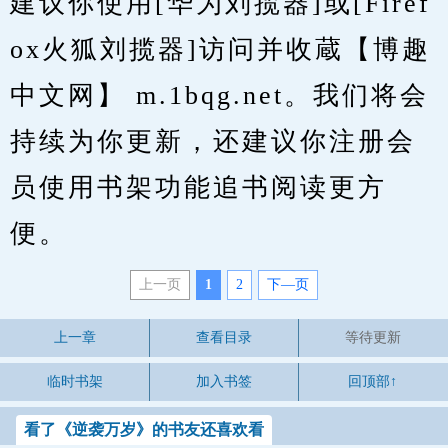
建议你使用[华为刘揽器]或[Firef
ox火狐刘揽器]访问并收蔵【博趣
中文网】 m.1bqg.net。我们将会
持续为你更新，还建议你注册会
员使用书架功能追书阅读更方
便。
上一页
1
2
下—页
上一章
查看目录
等待更新
临时书架
加入书签
回顶部↑
看了《逆袭万岁》的书友还喜欢看