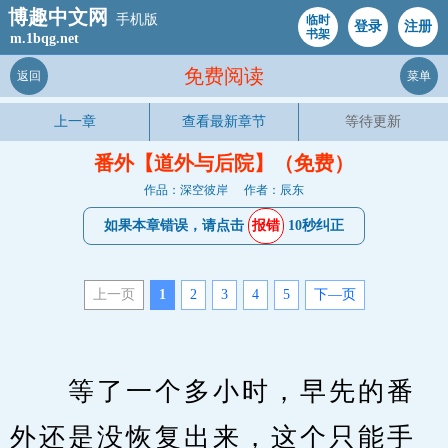
博趣中文网
手机版
临时
登录
注册
书架
m.1bqg.net
免费阅读
返回
菜单
上一章
查看最新章节
等待更新
番外【道外与后院】（免费）
作品：深空彼岸
作者：辰东
如果本章错误，请点击
报错
10秒纠正
上一页
1
2
3
4
5
下—页
　　等了一个多小时，早先的番
外还是没恢复出来，这个只能手