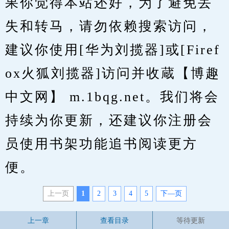
果你觉得本站还好，为了避免丢
失和转马，请勿依赖搜索访问，
建议你使用[华为刘揽器]或[Firef
ox火狐刘揽器]访问并收蔵【博趣
中文网】 m.1bqg.net。我们将会
持续为你更新，还建议你注册会
员使用书架功能追书阅读更方
便。
上一页
1
2
3
4
5
下—页
上一章
查看目录
等待更新