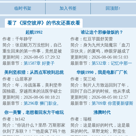
临时书架
加入书签
回顶部↑
看了《深空彼岸》的书友还喜欢看
起航1992
谁让这个邪修做饭的？
作者：千年静守
作者：红豆芋圆舒芙蕾
简介：张启航万万没想到，自己
简介：身为九州大陆魔宗「血刀
重生回来的第一件事，竟然是被
宗伙夫」的夏鸣，睁眼穿越成了
逼着帮单位背黑锅……...
更新时间：2026-08-05 17:29:32
都市的一名烤肉店老板。此刻，
更新时间：2026-08-06 00:51:03
最新章节：
第1587章 好妻子
他正与名天南海...
最新章节：
第532章：记忆中那一
抹不寻常的苦涩，我知道了...是
美利坚权猎：从西点军校到总统
华娱1990，我是电影厂厂长
「啤酒花」！！！
作者：山居寒岁
作者：笑三哈
简介：年，冷战落幕，美利坚帝
简介：制片人方致远回到了年，
国独霸。穿越而来的法医学硕士
回到了自己岁的时候。他从李成
卢克，正懵逼的站在西点军校的
更新时间：2026-08-06 00:18:21
儒手中忽悠到万，利用海湾战争
更新时间：2026-08-05 00:12:57
阅兵场上。本想...
最新章节：
第296章 狮门影业。
石油暴涨的机会...
最新章节：
第709章 你需要新缪斯
《我是山姆》。（求月票！）
你一美警，老想着回东方干啥玩
沸腾时代
作者：ht142
作者：瑞根
意
简介：“你说什么？里昂·万斯那家
简介：这是最好的时代，这是最
伙到了东联？！”“他是疯了吗？他
坏的时代。草野龙蛇，野蛮生