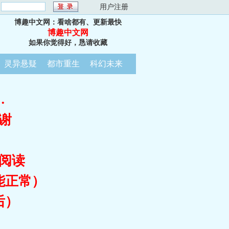
：
用户注册
博趣中文网：看啥都有、更新最快
博趣中文网
如果你觉得好，恳请收藏
灵异悬疑
都市重生
科幻未来
…
谢
阅读
能正常）
后）