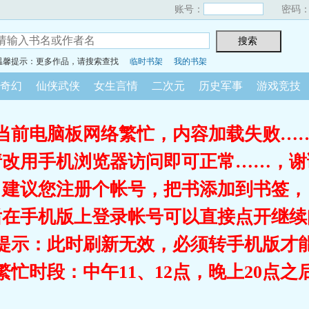
账号：
密码
温馨提示：更多作品，请搜索查找
临时书架
我的书架
奇幻
仙侠武侠
女生言情
二次元
历史军事
游戏竞技
当前电脑板网络繁忙，内容加载失败…
请改用手机浏览器访问即可正常……，谢
建议您注册个帐号，把书添加到书签，
后在手机版上登录帐号可以直接点开继续
提示：此时刷新无效，必须转手机版才
繁忙时段：中午11、12点，晚上20点之