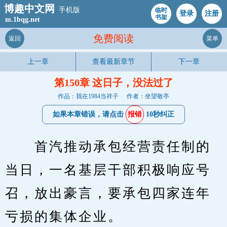
博趣中文网
手机版
临时
登录
注册
书架
m.1bqg.net
免费阅读
返回
菜单
上一章
查看最新章节
下一章
第150章 这日子，没法过了
作品：我在1984当祥子
作者：坐望敬亭
如果本章错误，请点击
报错
10秒纠正
　　首汽推动承包经营责任制的
当日，一名基层干部积极响应号
召，放出豪言，要承包四家连年
亏损的集体企业。