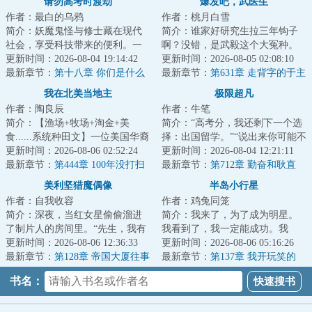
请勿高考时渡劫
爆发吧，武医生
作者：最白的乌鸦
作者：桃月白雪
简介：妖魔鬼怪与修士藏在现代
简介：谁家好研究生拉三年钩子
社会，享受科技带来的便利。一
啊？没错，是武毅这个大冤种。
千岁树妖冒充名贵古树，月月领
更新时间：2026-08-04 19:14:42
临近毕业的硕士研究生武毅，回
更新时间：2026-08-05 02:08:10
取政府补贴；八...
最新章节：
第十八章 你们是什么
想着三年里老师...
最新章节：
第631章 走背字的于主
人！（感谢孙鹤棠的盟主）
任
我在北美当地主
极限超凡
作者：陶良辰
作者：牛笔
简介：【渔场+牧场+淘金+美
简介：“高考分，我还剩下一个选
食......系统种田文】一位美国华裔
择：出国留学。”“说出来你可能不
UP主参加荒野求生，挑战赢下百
更新时间：2026-08-06 02:52:24
信，我是个超凡者。”...
更新时间：2026-08-04 12:21:11
万美元大奖，...
最新章节：
第444章 100年没打扫
最新章节：
第712章 勤奋和耿直
过的地下宝库！子乍弄鸟、曜变
美利坚猎魔偶像
半岛小行星
天目！
作者：自我收容
作者：鸡兔同笼
简介：深夜，当红女星偷偷溜进
简介：我来了，为了成为明星。
了制片人的房间里。“先生，我有
我看到了，我一定能成功。我
理由怀疑维克多先生除了好莱坞
更新时间：2026-08-06 12:36:33
征……算了，这里太复杂了征服
更新时间：2026-08-06 05:16:26
巨星的以外，...
最新章节：
第128章 帝国大厦往事
不了，我还是谈我...
最新章节：
第137章 我开玩笑的
（求追读~）
书名：