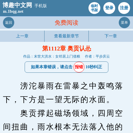
博趣中文网
手机版
临时
登录
注册
书架
m.1bqg.net
免费阅读
返回
菜单
上一章
查看最新章节
下一章
第1112章 奥贡认怂
作品：末世大洪水：女邻居上门借粮
作者：平步庆云
如果本章错误，请点击
报错
10秒纠正
　　滂沱暴雨在雷暴之中轰鸣落
下，下方是一望无际的水面。
　　奥贡撑起磁场领域，四周空
间扭曲，雨水根本无法落入他的