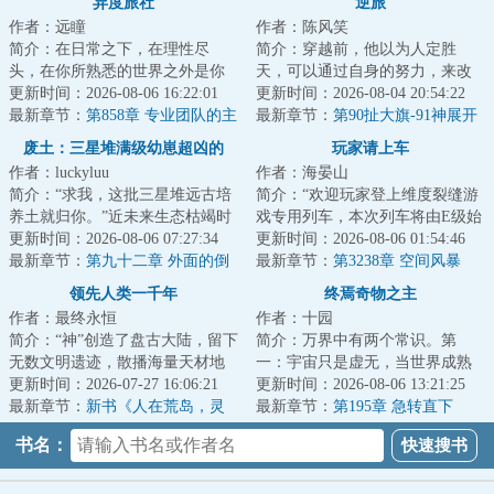
异度旅社
逆旅
作者：远瞳
作者：陈风笑
简介：在日常之下，在理性尽
简介：穿越前，他以为人定胜
头，在你所熟悉的世界之外是你
天，可以通过自身的努力，来改
从未想象过的风景。当于生第一
更新时间：2026-08-06 16:22:01
变环境和阶层。穿越后才知道，
更新时间：2026-08-04 20:54:22
次打开那扇门的时...
最新章节：
第858章 专业团队的主
有些东西天生自带...
最新章节：
第90扯大旗-91神展开
观能动性
（四更求月票）
废土：三星堆满级幼崽超凶的
玩家请上车
作者：luckyluu
作者：海晏山
简介：“求我，这批三星堆远古培
简介：“欢迎玩家登上维度裂缝游
养土就归你。”近未来生态枯竭时
戏专用列车，本次列车将由E级始
代，江城首富兼垄断净土资源的
更新时间：2026-08-06 07:27:34
发站开往D级站点，请玩家保证生
更新时间：2026-08-06 01:54:46
大佬陆宴，...
最新章节：
第九十二章 外面的倒
命安全有序...
最新章节：
第3238章 空间风暴
计时数到了头
领先人类一千年
终焉奇物之主
作者：最终永恒
作者：十园
简介：“神”创造了盘古大陆，留下
简介：万界中有两个常识。第
无数文明遗迹，散播海量天材地
一：宇宙只是虚无，当世界成熟
宝。当人类满怀雄心壮志，意图
更新时间：2026-07-27 16:06:21
后，将会无可避免地坠入母河，
更新时间：2026-08-06 13:21:25
闯荡盘古大...
最新章节：
新书《人在荒岛，灵
往终焉而去。届时...
最新章节：
第195章 急转直下
气怎么复苏了？》以及515打折活
书名：
动