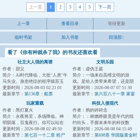
上一页
1
2
3
4
5
下—页
上一章
查看目录
等待更新
临时书架
加入书签
回顶部↑
看了《你有种就杀了我》的书友还喜欢看
社主大人强的离谱
文明乐园
作者：甜父
作者：虚伪王庭
简介：Ai时代降临，大批“人类”牛
简介：一场来自高维文明的游
马失业。身患绝症的程序猿苏玉
戏。是给人类带来希望，还是阴
阳，成为失业大军中的一员，好
更新时间：2026-08-03 02:21:01
谋？面对即将熄灭的文明。是帮
更新时间：2026-08-07 07:51:30
在他拥有一...
最新章节：
第136章：船票
助点燃火种，还是...
最新章节：
第六百八十一章 家宴
（为白银盟主冰衫沐雪加更）
玩家重载
科技入侵现代
（四合一）
作者：黑灯夏火
作者：鸦的碎碎念
简介：永夜将至，杀场降临。神
简介：：林燃睁眼竟是年代的纽
明陨落，百鬼夜行。你可以站在
约街头，手握未来年的科技数
台前，向世人宣布时代浪潮的到
更新时间：2026-08-08 02:49:50
据，却成了没有身份的“黑户”。他
更新时间：2026-08-08 04:15:49
来，也可以隐匿...
最新章节：
第七百一十二章 粉尸
不得不用一篇...
最新章节：
第698章 华国版黄金时