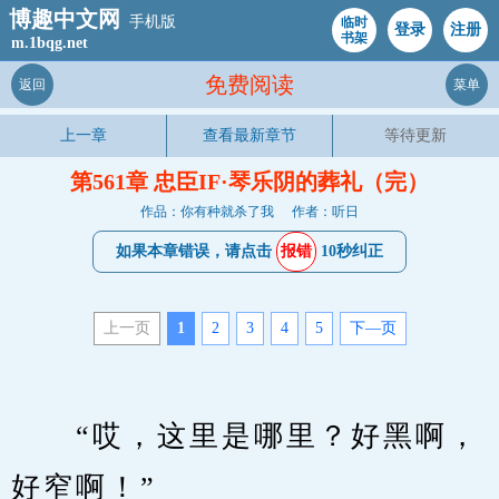
博趣中文网
手机版
临时
登录
注册
书架
m.1bqg.net
免费阅读
返回
菜单
上一章
查看最新章节
等待更新
第561章 忠臣IF·琴乐阴的葬礼（完）
作品：你有种就杀了我
作者：听日
如果本章错误，请点击
报错
10秒纠正
上一页
1
2
3
4
5
下—页
　　“哎，这里是哪里？好黑啊，
好窄啊！”