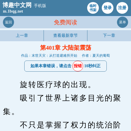
博趣中文网
手机版
临时
登录
注册
书架
m.1bqg.net
免费阅读
返回
菜单
上一章
查看最新章节
下一章
第401章 大陆架震荡
作品：末世天灾：从打造避难所开始
作者：夏天的葡萄
如果本章错误，请点击
报错
10秒纠正
　　旋转医疗球的出现。
　　吸引了世界上诸多目光的聚
集。
　　不只是掌握了权力的统治阶