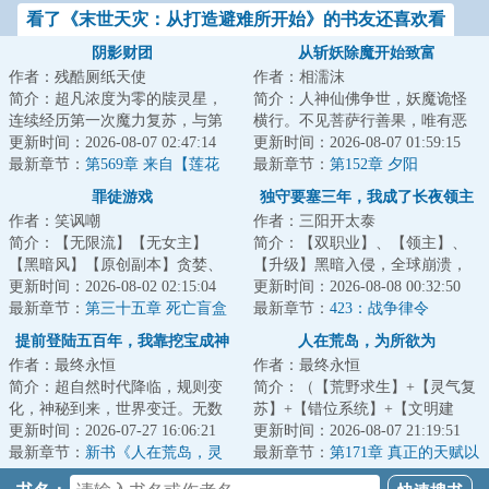
看了《末世天灾：从打造避难所开始》的书友还喜欢看
阴影财团
从斩妖除魔开始致富
作者：残酷厕纸天使
作者：相濡沫
简介：超凡浓度为零的牍灵星，
简介：人神仙佛争世，妖魔诡怪
连续经历第一次魔力复苏，与第
横行。不见菩萨行善果，唯有恶
二次魔幻工业革命的大失败后，
更新时间：2026-08-07 02:47:14
魔在人间。斩尽妖魔乾坤净，浮
更新时间：2026-08-07 01:59:15
再度掀起第三轮...
最新章节：
第569章 来自【莲花
屠九天神鬼惊。...
最新章节：
第152章 夕阳
宫】的技术指导
罪徒游戏
独守要塞三年，我成了长夜领主
作者：笑讽嘲
作者：三阳开太泰
简介：【无限流】【无女主】
简介：【双职业】、【领主】、
【黑暗风】【原创副本】贪婪、
【升级】黑暗入侵，全球崩溃，
暴戾、冷酷、逐利……毁灭、死
更新时间：2026-08-02 02:15:04
暗幕席卷光明，魔物吞噬人类。
更新时间：2026-08-08 00:32:50
亡、颠覆、变革…...
最新章节：
第三十五章 死亡盲盒
林修作为一个外...
最新章节：
423：战争律令
（四）“让我看看你的天资”
提前登陆五百年，我靠挖宝成神
人在荒岛，为所欲为
作者：最终永恒
作者：最终永恒
简介：超自然时代降临，规则变
简介：（【荒野求生】+【灵气复
化，神秘到来，世界变迁。无数
苏】+【错位系统】+【文明建
文明遗迹浮现于世，海量天材地
更新时间：2026-07-27 16:06:21
设】）一艘国际邮轮在公海遭遇
更新时间：2026-08-07 21:19:51
宝任人捡拾。激...
最新章节：
新书《人在荒岛，灵
意外，船上的六...
最新章节：
第171章 真正的天赋以
气怎么复苏了？》以及515打折活
及……真正的胜利！