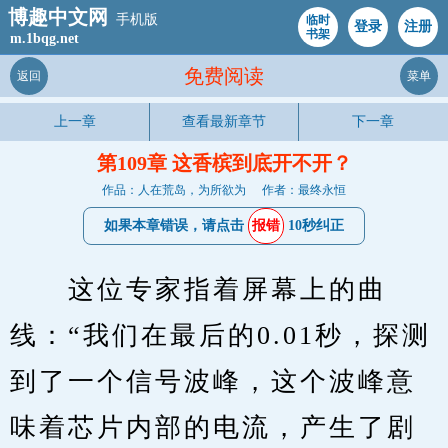
博趣中文网
手机版
临时
登录
注册
书架
m.1bqg.net
免费阅读
返回
菜单
上一章
查看最新章节
下一章
第109章 这香槟到底开不开？
作品：人在荒岛，为所欲为
作者：最终永恒
如果本章错误，请点击
报错
10秒纠正
　　这位专家指着屏幕上的曲
线：“我们在最后的0.01秒，探测
到了一个信号波峰，这个波峰意
味着芯片内部的电流，产生了剧