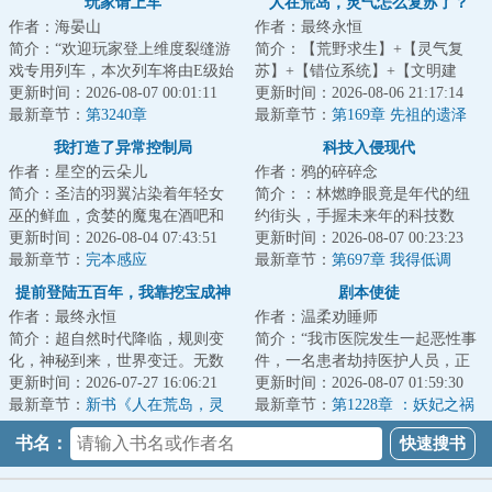
玩家请上车
人在荒岛，灵气怎么复苏了？
作者：海晏山
作者：最终永恒
简介：“欢迎玩家登上维度裂缝游
简介：【荒野求生】+【灵气复
戏专用列车，本次列车将由E级始
苏】+【错位系统】+【文明建
发站开往D级站点，请玩家保证生
更新时间：2026-08-07 00:01:11
设】一艘国际邮轮在公海遭遇意
更新时间：2026-08-06 21:17:14
命安全有序...
最新章节：
第3240章
外，船上的六千名...
最新章节：
第169章 先祖的遗泽
我打造了异常控制局
科技入侵现代
作者：星空的云朵儿
作者：鸦的碎碎念
简介：圣洁的羽翼沾染着年轻女
简介：：林燃睁眼竟是年代的纽
巫的鲜血，贪婪的魔鬼在酒吧和
约街头，手握未来年的科技数
舞池中蛊惑着不坚定的灵魂。最
更新时间：2026-08-04 07:43:51
据，却成了没有身份的“黑户”。他
更新时间：2026-08-07 00:23:23
深邃的海沟中伫...
最新章节：
完本感应
不得不用一篇...
最新章节：
第697章 我得低调
提前登陆五百年，我靠挖宝成神
剧本使徒
作者：最终永恒
作者：温柔劝睡师
简介：超自然时代降临，规则变
简介：“我市医院发生一起恶性事
化，神秘到来，世界变迁。无数
件，一名患者劫持医护人员，正
文明遗迹浮现于世，海量天材地
更新时间：2026-07-27 16:06:21
在与警方对峙......”杨逍关闭电视
更新时间：2026-08-07 01:59:30
宝任人捡拾。激...
最新章节：
新书《人在荒岛，灵
机，下一...
最新章节：
第1228章 ：妖妃之祸
气怎么复苏了？》以及515打折活
书名：
动