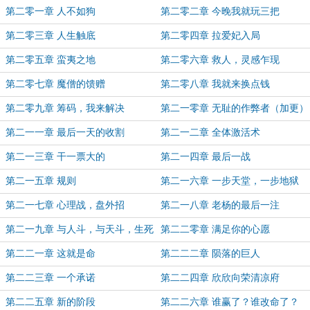
第二零一章 人不如狗
第二零二章 今晚我就玩三把
第二零三章 人生触底
第二零四章 拉爱妃入局
第二零五章 蛮夷之地
第二零六章 救人，灵感乍现
第二零七章 魔僧的馈赠
第二零八章 我就来换点钱
第二零九章 筹码，我来解决
第二一零章 无耻的作弊者（加更）
第二一一章 最后一天的收割
第二一二章 全体激活术
第二一三章 干一票大的
第二一四章 最后一战
第二一五章 规则
第二一六章 一步天堂，一步地狱
第二一七章 心理战，盘外招
第二一八章 老杨的最后一注
第二一九章 与人斗，与天斗，生死
第二二零章 满足你的心愿
一注
第二二一章 这就是命
第二二二章 陨落的巨人
第二二三章 一个承诺
第二二四章 欣欣向荣清凉府
第二二五章 新的阶段
第二二六章 谁赢了？谁改命了？