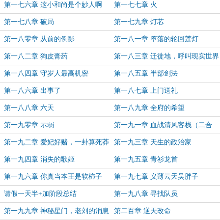
头人
第一七六章 这小和尚是个妙人啊
第一七七章 火
第一七八章 破局
第一七九章 灯芯
第一八零章 从前的倒影
第一八一章 堕落的轮回莲灯
第一八二章 狗皮膏药
第一八三章 迁徙地，呼叫现实世界
第一八四章 守岁人最高机密
第一八五章 半部剑法
第一八六章 出事了
第一八七章 上门送礼
第一八八章 六天
第一八九章 全府的希望
第一九零章 示弱
第一九一章 血战清风客栈（二合
一）
第一九二章 爱妃好赌，一卦算死莽
第一九三章 天生的政治家
夫
第一九四章 消失的歌姬
第一九五章 青衫龙首
第一九六章 你真当本王是软柿子
第一九七章 义薄云天吴胖子
呢？
请假一天半+加阶段总结
第一九八章 寻找队员
第一九九章 神秘星门，老刘的消息
第二百章 逆天改命