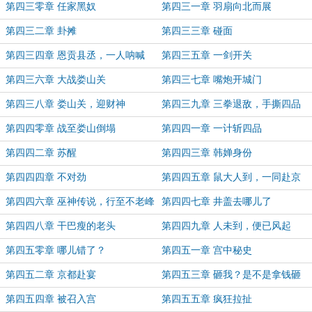
第四三零章 任家黑奴
第四三一章 羽扇向北而展
第四三二章 卦摊
第四三三章 碰面
第四三四章 恩贡县丞，一人呐喊
第四三五章 一剑开关
第四三六章 大战娄山关
第四三七章 嘴炮开城门
第四三八章 娄山关，迎财神
第四三九章 三拳退敌，手撕四品
第四四零章 战至娄山倒塌
第四四一章 一计斩四品
第四四二章 苏醒
第四四三章 韩婵身份
第四四四章 不对劲
第四四五章 鼠大人到，一同赴京
第四四六章 巫神传说，行至不老峰
第四四七章 井盖去哪儿了
内
第四四八章 干巴瘦的老头
第四四九章 人未到，便已风起
第四五零章 哪儿错了？
第四五一章 宫中秘史
第四五二章 京都赴宴
第四五三章 砸我？是不是拿钱砸
我？
第四五四章 被召入宫
第四五五章 疯狂拉扯