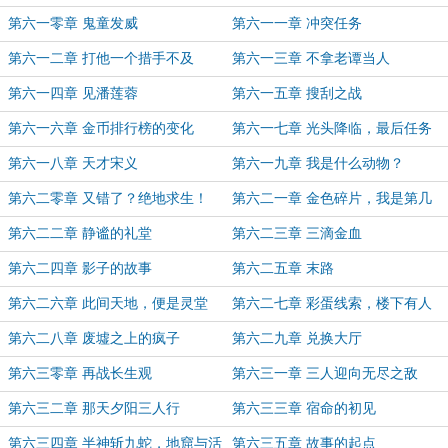
第六一零章 鬼童发威
第六一一章 冲突任务
第六一二章 打他一个措手不及
第六一三章 不拿老谭当人
第六一四章 见潘莲蓉
第六一五章 搜刮之战
第六一六章 金币排行榜的变化
第六一七章 光头降临，最后任务
第六一八章 天才宋义
第六一九章 我是什么动物？
第六二零章 又错了？绝地求生！
第六二一章 金色碎片，我是第几
名？
第六二二章 静谧的礼堂
第六二三章 三滴金血
第六二四章 影子的故事
第六二五章 末路
第六二六章 此间天地，便是灵堂
第六二七章 彩蛋线索，楼下有人
第六二八章 废墟之上的疯子
第六二九章 兑换大厅
第六三零章 再战长生观
第六三一章 三人迎向无尽之敌
第六三二章 那天夕阳三人行
第六三三章 宿命的初见
第六三四章 半神斩九蛇，地窟与活
第六三五章 故事的起点