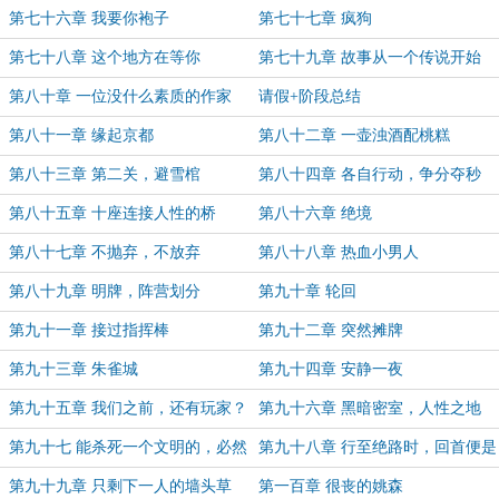
第七十六章 我要你袍子
第七十七章 疯狗
第七十八章 这个地方在等你
第七十九章 故事从一个传说开始
第八十章 一位没什么素质的作家
请假+阶段总结
第八十一章 缘起京都
第八十二章 一壶浊酒配桃糕
第八十三章 第二关，避雪棺
第八十四章 各自行动，争分夺秒
第八十五章 十座连接人性的桥
第八十六章 绝境
第八十七章 不抛弃，不放弃
第八十八章 热血小男人
第八十九章 明牌，阵营划分
第九十章 轮回
第九十一章 接过指挥棒
第九十二章 突然摊牌
第九十三章 朱雀城
第九十四章 安静一夜
第九十五章 我们之前，还有玩家？
第九十六章 黑暗密室，人性之地
（加更）
第九十七 能杀死一个文明的，必然
第九十八章 行至绝路时，回首便是
是文明本身
情
第九十九章 只剩下一人的墙头草
第一百章 很丧的姚森