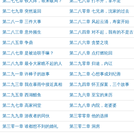
干
第二七七章 铁人阵，谁来破局？
第二七八章 打不开，拿不走
第二七九章 突然返回
第二八零章 七兄弟，沈家的过去
第二八一章 三件大事
第二八二章 风起云涌，寿宴开始
第二八三章 意外频生
第二八四章 对不起，我有的不是古
王朝气运
第二八五章 争鼎
第二八六章 贪婪之境
第二八七章 是被迫联手嘛？
第二八八章 点灯燃轮回
第二八九章 最令大家瞧不起的人
第二九零章 归途，内讧
第二九一章 许棒子的故事
第二九二章 心想事成刘纪善
第二九三章 我在暴雨中接近真相
第二九四章 怀王探案，三个故事
第二九五章 西湖醋鱼
第二九六章 至宝的来历
第二九七章 高家祠堂
第二九八章 内院，老婆婆
第二九九章 游夜者的同伙
第三零零章 他的选择
第三零一章 谁都想不到的婚礼
第三零二章 洞房