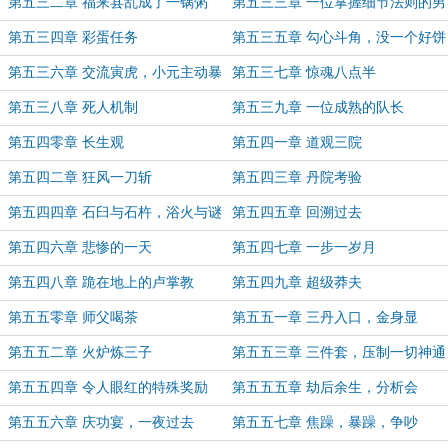
第五三二章 福来县乱成了一锅粥
第五三三章 一位掌握细节法则的男
人
第五三四章 彩蛋任务
第五三五章 勾心斗角，没一个好饼
第五三六章 交流寅虎，小元主动暴
第五三七章 惊魂八点半
线索
第五三八章 死人机制
第五三九章 一位成熟的队长
第五四零章 长生观
第五四一章 道观三院
第五四二章 狂风一刀斩
第五四三章 丹院考验
第五四四章 石臼与石杵，浴火与谜
第五四五章 回溯过去
底
第五四六章 悲惨的一天
第五四七章 一步一岁月
第五四八章 跪在地上的卢掌教
第五四九章 超级莽夫
第五五零章 师父喝茶
第五五一章 三丹入口，金身显
第五五二章 火炉炼三子
第五五三章 三件套，压制一切神通
第五五四章 令人眼红的特殊奖励
第五五五章 劫后余生，分析会
第五五六章 庆功宴，一夜过去
第五五七章 焦躁，暴躁，争吵