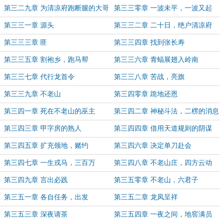
第三二九章 为清凉府跑断腿的大哥
第三三零章 一波未平，一波又起
第三三一章 源头
第三三二章 二十日，绝户清凉府
第三三三章 匪
第三三四章 找到张长寿
第三三五章 割袍乡，跑马帮
第三三六章 青蝠展翅入岭南
第三三七章 代行龙首令
第三三八章 苦战，亮旗
第三三九章 不老山
第三四零章 跪地还恩
第三四一章 死在不老山的巫主
第三四二章 神秘斗法，二楞的消息
第三四三章 甲字房的熟人
第三四四章 借用天道规则的阴谋
第三四五章 扩充领地，赌约
第三四六章 决定单刀赴会
第三四七章 一生戎马，三百万
第三四八章 不老山庄，四方云动
第三四九章 言出必践
第三五零章 不老山，六君子
第三五一章 各自任务，出发
第三五二章 龙凤呈祥
第三五三章 深夜请茶
第三五四章 一夜之间，地窖满员