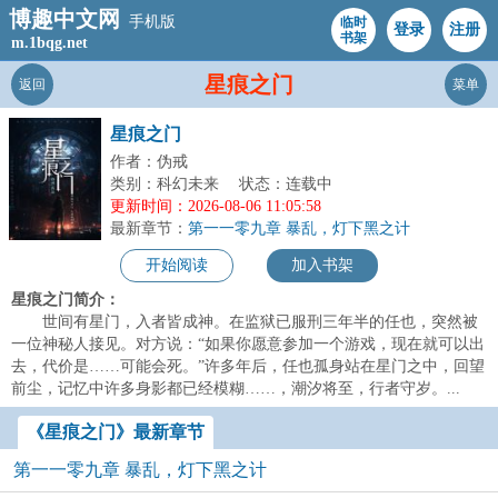
博趣中文网
手机版
临时
登录
注册
书架
m.1bqg.net
星痕之门
返回
菜单
星痕之门
作者：伪戒
类别：科幻未来
状态：连载中
更新时间：2026-08-06 11:05:58
最新章节：
第一一零九章 暴乱，灯下黑之计
开始阅读
加入书架
星痕之门简介：
世间有星门，入者皆成神。在监狱已服刑三年半的任也，突然被
一位神秘人接见。对方说：“如果你愿意参加一个游戏，现在就可以出
去，代价是……可能会死。”许多年后，任也孤身站在星门之中，回望
前尘，记忆中许多身影都已经模糊……，潮汐将至，行者守岁。...
《星痕之门》最新章节
第一一零九章 暴乱，灯下黑之计