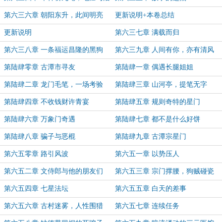
人
第六三六章 朝阳东升，此间明亮
更新说明+本卷总结
更新说明
第六三七章 满载而归
第六三八章 一条福运昌隆的黑狗
第六三九章 人间有你，亦有清风
第陆肆零章 古潭市寻友
第陆肆一章 偶遇长腿姐姐
第陆肆二章 龙门毛笔，一场考验
第陆肆三章 山河亭，提笔无字
第陆肆四章 不收钱财许青宴
第陆肆五章 规则奇特的星门
第陆肆六章 万象门奇遇
第陆肆七章 都不是什么好饼
第陆肆八章 骗子与恶棍
第陆肆九章 古潭宗星门
第六五零章 路引风波
第六五一章 以势压人
第六五二章 文侍郎与他的朋友们
第六五三章 宗门撑腰，狗贼碰瓷
第六五四章 七星法坛
第六五五章 白天的差事
第六五六章 古村迷雾，人性围猎
第六五七章 连续任务