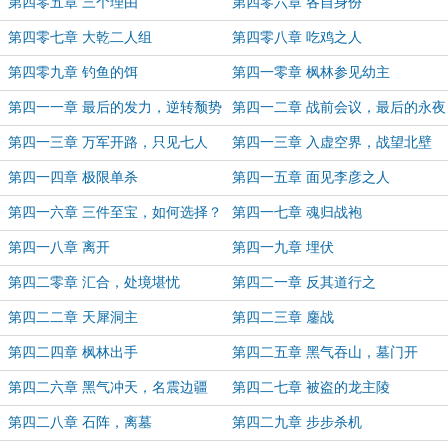
第四零五章 三个理由
第四零六章 各自身份
第四零七章 大乾二人组
第四零八章 吃鸡之人
第四零九章 钓鱼的饵
第四一零章 枫林参见幼主
第四一一章 最后的发力，逆转颓势
第四一二章 战前会议，最后的永夜
第四一三章 万军开路，只见七人
第四一三章 入虚空界，战望北壁
第四一四章 极限单杀
第四一五章 面见李彦之人
第四一六章 三件至宝，如何选择？
第四一七章 魂归战袍
第四一八章 离开
第四一九章 埋伏
第四二零章 汇合，处境堪忧
第四二一章 反其道行之
第四二二章 天犀洞主
第四二三章 鏖战
第四二四章 枫林出手
第四二五章 黑气吞山，墓门开
第四二六章 黑气冲天，名震边疆
第四二七章 被盗的龙主陵
第四二八章 石阵，离墓
第四二九章 步步杀机