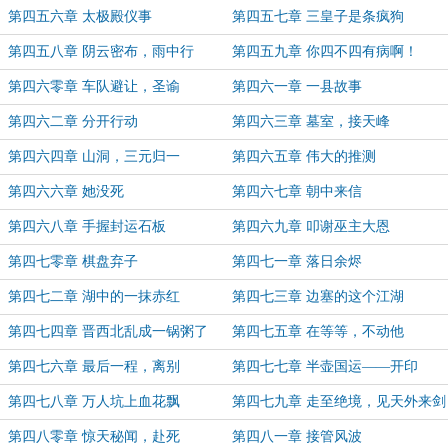
第四五六章 太极殿仪事
第四五七章 三皇子是条疯狗
第四五八章 阴云密布，雨中行
第四五九章 你四不四有病啊！
第四六零章 车队避让，圣谕
第四六一章 一县故事
第四六二章 分开行动
第四六三章 墓室，接天峰
第四六四章 山洞，三元归一
第四六五章 伟大的推测
第四六六章 她没死
第四六七章 朝中来信
第四六八章 手握封运石板
第四六九章 叩谢巫主大恩
第四七零章 棋盘弃子
第四七一章 落日余烬
第四七二章 湖中的一抹赤红
第四七三章 边塞的这个江湖
第四七四章 晋西北乱成一锅粥了
第四七五章 在等等，不动他
第四七六章 最后一程，离别
第四七七章 半壶国运——开印
第四七八章 万人坑上血花飘
第四七九章 走至绝境，见天外来剑
第四八零章 惊天秘闻，赴死
第四八一章 接管风波