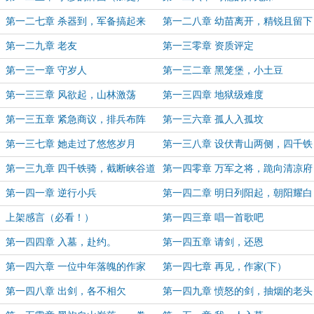
第一二七章 杀器到，军备搞起来
第一二八章 幼苗离开，精锐且留下
第一二九章 老友
第一三零章 资质评定
第一三一章 守岁人
第一三二章 黑笼堡，小土豆
第一三三章 风欲起，山林激荡
第一三四章 地狱级难度
第一三五章 紧急商议，排兵布阵
第一三六章 孤人入孤坟
第一三七章 她走过了悠悠岁月
第一三八章 设伏青山两侧，四千铁
骑向北
第一三九章 四千铁骑，截断峡谷道
第一四零章 万军之将，跪向清凉府
第一四一章 逆行小兵
第一四二章 明日列阳起，朝阳耀白
骨
上架感言（必看！）
第一四三章 唱一首歌吧
第一四四章 入墓，赴约。
第一四五章 请剑，还恩
第一四六章 一位中年落魄的作家
第一四七章 再见，作家(下）
（上）
第一四八章 出剑，各不相欠
第一四九章 愤怒的剑，抽烟的老头