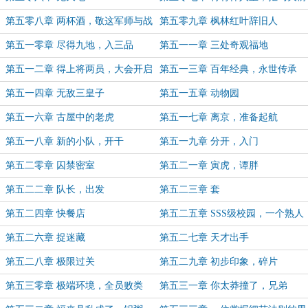
败五圣
第五零八章 两杯酒，敬这军师与战
第五零九章 枫林红叶辞旧人
友
第五一零章 尽得九地，入三品
第五一一章 三处奇观福地
第五一二章 得上将两员，大会开启
第五一三章 百年经典，永世传承
第五一四章 无敌三皇子
第五一五章 动物园
第五一六章 古屋中的老虎
第五一七章 离京，准备起航
第五一八章 新的小队，开干
第五一九章 分开，入门
第五二零章 囚禁密室
第五二一章 寅虎，谭胖
第五二二章 队长，出发
第五二三章 套
第五二四章 快餐店
第五二五章 SSS级校园，一个熟人
第五二六章 捉迷藏
第五二七章 天才出手
第五二八章 极限过关
第五二九章 初步印象，碎片
第五三零章 极端环境，全员败类
第五三一章 你太莽撞了，兄弟