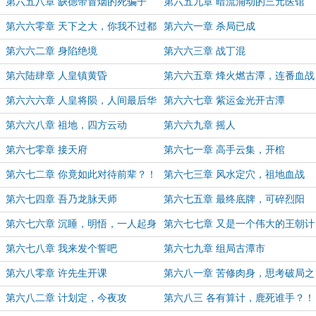
第六五八章 缺德带冒烟的死骗子
第六五九章 暗流涌动的三元医馆
第六六零章 天下之大，你我不过都
第六六一章 杀局已成
是凡人
第六六二章 身陷绝境
第六六三章 战丁混
第六陆肆章 人皇镇黄昏
第六六五章 烽火燃古潭，连番血战
第六六六章 人皇将陨，人间最后华
第六六七章 紫运金光开古潭
彩！
第六六八章 祖地，四方云动
第六六九章 摇人
第六七零章 接天府
第六七一章 高手云集，开棺
第六七二章 你竟如此对待前辈？！
第六七三章 风水定穴，祖地血战
第六七四章 吾乃龙脉天师
第六七五章 最终底牌，可碎烈阳
第六七六章 沉睡，明悟，一人起身
第六七七章 又是一个伟大的王朝计
划
第六七八章 我来发个誓吧
第六七九章 组局古潭市
第六八零章 许先生开课
第六八一章 苦修肉身，思考破局之
道
第六八二章 计划定，今夜攻
第六八三 各有算计，鹿死谁手？！