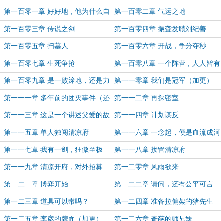
第一百零一章 好好地，他为什么自
第一百零二章 气运之地
爆了？
第一百零三章 传说之剑
第一百零四章 振聋发聩刘纪善
第一百零五章 扫墓人
第一百零六章 开战，争分夺秒
第一百零七章 生死争抢
第一百零八章 一个阵营，人人皆有
华彩
第一百零九章 是一败涂地，还是力
第一一零章 我们是冠军（加更）
挽狂澜？
第一一一章 多年前的团灭事件（还
第一一二章 再探密室
更）
第一一三章 这是一个讲述父爱的故
第一一四章 计划谋反
事
第一一五章 单人独闯清凉府
第一一六章 一念起，便是血流成河
第一一七章 我有一剑，狂傲至极
第一一八章 接管清凉府
第一一九章 清凉开府，对外招募
第一二零章 风雨欲来
第一二一章 博弈开始
第一二二章 请问，还有公平可言
吗？
第一二三章 道具可以带吗？
第一二四章 准备拉偏架的猪先生
第一二五章 李彦的牌面（加更）
第一二六章 奇葩的师兄妹