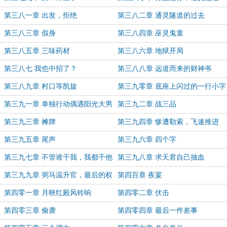
第三八一章 出发，拒绝
第三八二章 通灵隧道的过去
第三八三章 假身
第三八四章 巫灵鬼童
第三八五章 三味药材
第三八六章 地狱开局
第三八七 我也中招了？
第三八八章 远道而来的财神爷
第三八九章 村口等凯旋
第三九零章 底座上闪过的一行小字
第三九一章 单独行动偶遇阳光大男
第三九二章 战三品
孩
第三九三章 摊牌
第三九四章 惨遭勒索，飞速推进
第三九五章 尾声
第三九六章 四个字
第三九七章 不管谁干我，我都干他
第三九八章 求天君自己抽血
第三九九章 弼马温升官，最后的权
第四百章 夜宴
利
第四零一章 月映红殿风铃响
第四零二章 伏击
第四零三章 偷袭
第四零四章 最后一件差事