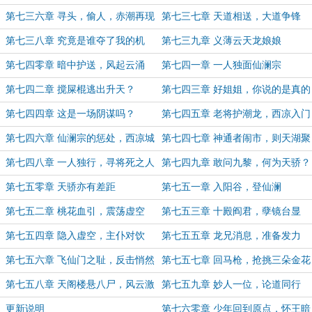
第七三六章 寻头，偷人，赤潮再现
第七三七章 天道相送，大道争锋
第七三八章 究竟是谁夺了我的机
第七三九章 义薄云天龙娘娘
缘？
第七四零章 暗中护送，风起云涌
第七四一章 一人独面仙澜宗
第七四二章 搅屎棍逃出升天？
第七四三章 好姐姐，你说的是真的
吗？
第七四四章 这是一场阴谋吗？
第七四五章 老将护潮龙，西凉入门
难
第七四六章 仙澜宗的惩处，西凉城
第七四七章 神通者闹市，则天湖聚
的业府
首
第七四八章 一人独行，寻将死之人
第七四九章 敢问九黎，何为天骄？
第七五零章 天骄亦有差距
第七五一章 入阳谷，登仙澜
第七五二章 桃花血引，震荡虚空
第七五三章 十殿阎君，孽镜台显
第七五四章 隐入虚空，主仆对饮
第七五五章 龙兄消息，准备发力
第七五六章 飞仙门之耻，反击悄然
第七五七章 回马枪，抢挑三朵金花
而至
第七五八章 天阁楼悬八尸，风云激
第七五九章 妙人一位，论道同行
荡
更新说明
第七六零章 少年回到原点，怀王暗