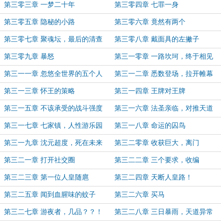
第三零三章 一梦二十年
第三零四章 七罪一身
第三零五章 隐秘的小路
第三零六章 竟然有两个
第三零七章 聚魂坛，最后的清查
第三零八章 戴面具的左撇子
第三零九章 暴怒
第三一零章 一路坎坷，终于相见
第三一一章 忽悠全世界的五个人
第三一二章 悉数登场，拉开帷幕
第三一三章 怀王的策略
第三一四章 王牌对王牌
第三一五章 不该承受的战斗强度
第三一六章 法圣亲临，对推天道
第三一七章 七家镇，人性游乐园
第三一八章 命运的囚鸟
第三一九章 沈元超度，死在未来
第三二零章 收获巨大，离门
第三二一章 打开社交圈
第三二二章 三个要求，收编
第三二三章 第一位人皇随扈
第三二四章 天断人皇路！
第三二五章 闻到血腥味的蚊子
第三二六章 买马
第三二七章 游夜者，几品？？！
第三二八章 三日暴雨，天道异常