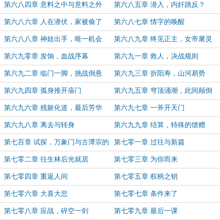
第六八四章 意料之中与意料之外
第六八五章 潜入，内奸跳反？
第六八六章 人在潜伏，家被偷了
第六八七章 情字的唤醒
第六八八章 神娃出手，唯一机会
第六八九章 终见正主，女帝屠灵
第六九零章 发饷，血战序幕
第六九一章 救人，决战规则
第六九二章 临门一脚，挑战倒悬
第六九三章 折阳寿，山河易势
第六九四章 孤身推开庙门
第六九五章 穹顶涌潮，此间颠倒
第六九六章 残躯化道，最后芳华
第六九七章 一斧开天门
第六九八章 离去与转身
第六九九章 结算，特殊的馈赠
第七百章 试探，万象门与古潭宗的
第七零一章 过往与新篇
渊源
第七零二章 往生林后光就居
第七零三章 为你而来
第七零四章 重返人间
第七零五章 权柄之钥
第七零六章 大喜大悲
第七零七章 条件来了
第七零八章 应战，碎空一剑
第七零九章 最后一课