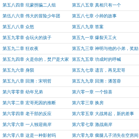
第五八四章 坑蒙拐骗二人组
第五八五章 真相只有一个
第伍八六章 伟大的冒险少年团
第五八七章 小帅的故事
第五八八章 众怒
第五八九章 答案
第五九零章 会玩火的孩子
第五九一章 爆裂天工火
第五九二章 狂欢夜
第五九三章 神明与他的小弟，奖励
拉满
第五九四章 火是你的，焚尸是大家
第五九五章 功成时的呼喊
的？
第五九六章 身陨
第五九七章 遗言，再见宏哥
第五九八章 回溯：宋明哲
第五九九章 回溯：潘莲蓉
第六零零章 幼年兄弟
第六零一章 一个惊喜
第六零二章 宏哥死因的推断
第六零三章 换房
第六零四章 老干部的反应
第六零五章 大战将起，新的差事
第六零六章 一人独迎南岸
第六零七章 激战南岸
第六零八章 这是一种影射吗
第六零九章 瘸腿儿子消失在空房间