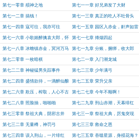
第七一零章 殒神之地
第七一一章 好兄弟发了大财
第七一二章 搞钱！
第七一三章 真正的吃人不吐骨头
第七一四章 寇可往，我亦可往
第七一五章 园区入赤金，鼾声如雷
第七一六章 小歌姬醉擒袁大郎，怀
第七一七章 烽烟四起
王砸仓
第七一八章 冰蟾镇赤金，冥河万马
第七一九章 分账，捆绑，收大郎
腾
第七二零章 一枚暗棋
第七二一章 入门潮龙城
第七二二章 神秘猛男失踪事件
第七二三章 少年满弓
第七二四章 盛情款待，一滴醉仙酿
第七二五章 荣升父亲
第七二六章 欺压，榨取，人心不古
第七二七章 今年不顺啊！
第七二八章 照脸抽，啪啪啪
第七二九章 刑山赤潮，天幕绯红
第七三零章 祭祖大典，阴邪古井
第七三一章 祭祖大典，厉鬼突现
第七三二章 无量樽，神罚弓
第七三三章 救命之恩
第七三四章 误入刑山，一片绯红
第七三五章 吞噬星源，身殒花海？