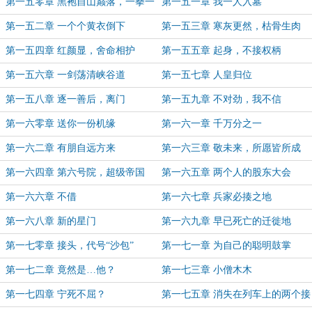
第一五零章 黑袍自山巅落，一拳一
第一五一章 我一人入墓
个
第一五二章 一个个黄衣倒下
第一五三章 寒灰更然，枯骨生肉
第一五四章 红颜显，舍命相护
第一五五章 起身，不接权柄
第一五六章 一剑荡清峡谷道
第一五七章 人皇归位
第一五八章 逐一善后，离门
第一五九章 不对劲，我不信
第一六零章 送你一份机缘
第一六一章 千万分之一
第一六二章 有朋自远方来
第一六三章 敬未来，所愿皆所成
第一六四章 第六号院，超级帝国
第一六五章 两个人的股东大会
第一六六章 不借
第一六七章 兵家必揍之地
第一六八章 新的星门
第一六九章 早已死亡的迁徙地
第一七零章 接头，代号“沙包”
第一七一章 为自己的聪明鼓掌
第一七二章 竟然是…他？
第一七三章 小僧木木
第一七四章 宁死不屈？
第一七五章 消失在列车上的两个接