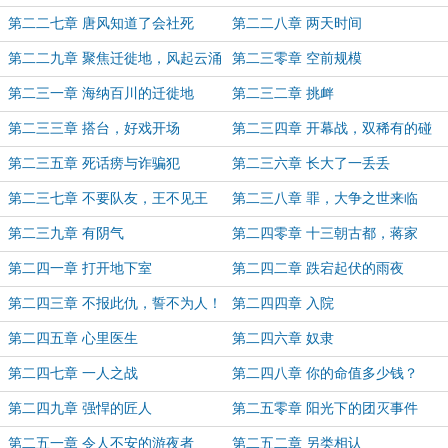
第二二七章 唐风知道了会社死
第二二八章 两天时间
第二二九章 聚焦迁徙地，风起云涌
第二三零章 空前规模
第二三一章 海纳百川的迁徙地
第二三二章 挑衅
第二三三章 搭台，好戏开场
第二三四章 开幕战，双稀有的碰
撞！
第二三五章 死话痨与诈骗犯
第二三六章 长大了一丢丢
第二三七章 不要队友，王不见王
第二三八章 罪，大争之世来临
第二三九章 有阴气
第二四零章 十三朝古都，蒋家
第二四一章 打开地下室
第二四二章 跌宕起伏的雨夜
第二四三章 不报此仇，誓不为人！
第二四四章 入院
第二四五章 心里医生
第二四六章 奴隶
第二四七章 一人之战
第二四八章 你的命值多少钱？
第二四九章 强悍的匠人
第二五零章 阳光下的团灭事件
第二五一章 令人不安的游夜者
第二五二章 另类相认