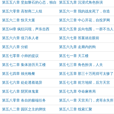
第五五八章 坚如磐石的心态，独自
第五五九章 沉浸式角色扮演
留下
第五六零章 高智商二人组
第五六一章 我的战友死了，你造
吗？
第五六二章 惊天大案
第五六三章 中心开花，自投罗网
第五64章 疯狂闪现，声东击西
第五六五章 反向包围，一群不当人
的队友
第五六六章 借刀杀人者
第五六七章 答案就在眼前
第五六八章 分赃
第五六九章 走廊内的狗
第五七零章 小帅的提议
第五七一章 天工楼
第五七二章 集体游历天工楼
第五七三章 角色扮演，人夫
第五七四章 烛光晚餐
第五七五章 那三十万死得可太惨了
第五七六章 处处透着诡异
第五七七章 前方地狱，后方天宫
第五七八章 阴冥体鬼童
第五七九章 夺命麻将局
第五八零章 各自的极端任务
第五八一章 天宫关门，虎哥永失所
爱
第五八二章 园区之主的牌技
第五八三章 线索汇聚