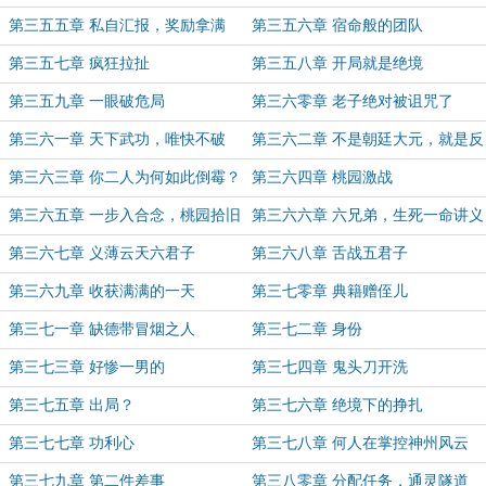
第三五五章 私自汇报，奖励拿满
第三五六章 宿命般的团队
第三五七章 疯狂拉扯
第三五八章 开局就是绝境
第三五九章 一眼破危局
第三六零章 老子绝对被诅咒了
第三六一章 天下武功，唯快不破
第三六二章 不是朝廷大元，就是反
贼
第三六三章 你二人为何如此倒霉？
第三六四章 桃园激战
第三六五章 一步入合念，桃园拾旧
第三六六章 六兄弟，生死一命讲义
义
气
第三六七章 义薄云天六君子
第三六八章 舌战五君子
第三六九章 收获满满的一天
第三七零章 典籍赠侄儿
第三七一章 缺德带冒烟之人
第三七二章 身份
第三七三章 好惨一男的
第三七四章 鬼头刀开洗
第三七五章 出局？
第三七六章 绝境下的挣扎
第三七七章 功利心
第三七八章 何人在掌控神州风云
第三七九章 第二件差事
第三八零章 分配任务，通灵隧道