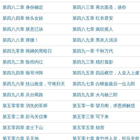
第四八二章 身份确定
第四八三章 再次面圣，谈价
第四八四章 铁头女娃
第四八五章 红衣君安
第四八六章 朕意已诀
第四八七章 疯狂摇人
第四八八章 撑腰！
第四八九章 黑衣入清凉
第四九零章 韩婵的黑暗日
第四九一章 千秋万代
第四九二章 险些内讧
第四九三章 残灯孤影
第四九四章 狼哥冲阵
第四九五章 四品横空，人皇入上虞
第四九六章 扶山散道，守将归天
第四九七章 白蟒族最后一位儿郎
第四九八章 兵分两路
第四九九章 火与杨三郎
第五零零章 消失的军师
第五零一章 望月阁，求恩师解惑
第五零二章 距马关仪事
第五零三章 写下来
第五零四章 道士下山
第五零五章 劫营
第五零六章 见天地
第五零七章 青竹伴人皇，拒马关前