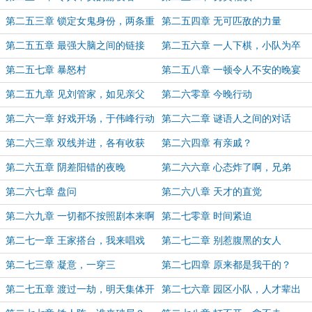
第二五三章 锁定女鬼身份，两条重
第二五四章 无可匹敌的力量
要线索
第二五五章 最强大脑之间的链接
第二五六章 一人下棋，小队为卒
第二五七章 暴怒村
第二五八章 一顿令人不安的晚宴
第二五九章 见刘管家，如见亲父
第二六零章 今晚行动
第二六一章 好戏开场，于伟峰行动
第二六二章 谜语人之间的对话
第二六三章 双线并进，各有收获
第二六四章 有亲戚？
第二六五章 阴差阳错的夜晚
第二六六章 心态炸了啊，兄弟
第二六七章 盘问
第二六八章 天才的直觉
第二六九章 一切都不按照剧本来啊
第二七零章 时间紧迫
第二七一章 王家搭台，我来唱戏
第二七二章 别惹腹黑的女人
第二七三章 凝意，一穿三
第二七四章 原来都是我干的？
第二七五章 渡过一劫，明天集体开
第二七六章 园区小队，人才辈出