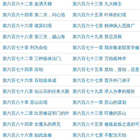
第六百六十二章 血洒天梯
第六百六十三章 九大峰主
第六百六十四章 第二关，问心池
第六百六十五章 叶林的幻境
第六百六十六章 诡异幻境
第六百六十七章 精神病人思路广
第六百六十八章 第三关，越山海
第六百六十九章 禁忌灵根
第六百七十章 列为杂役
第六百七十一章 我在敬老院里学修
仙
第六百七十二章 三种炼体法门。
第六百七十三章 万劫炼神术
第六百七十四章 应劫
第六百七十五章 渡劫，渡劫，还是
渡劫
第六百七十六章 百劫皇体成
第六百七十七章 晋升外门弟子
第六百七十八章 仙云宗的任务大殿
第六百七十九章 求人办事的规矩
第六百八十章 苏山出现
第六百八十一章 苏山的谋划
第六百八十二章 比邪修还邪门的叶
第六百八十三章 吓傻的苏山
林
第六百八十四章 女魔头的师兄
第六百八十五章 修炼血炼之道的可
怕邪修
第六百八十六章 如此血修
第六百八十七章 不配当天劫