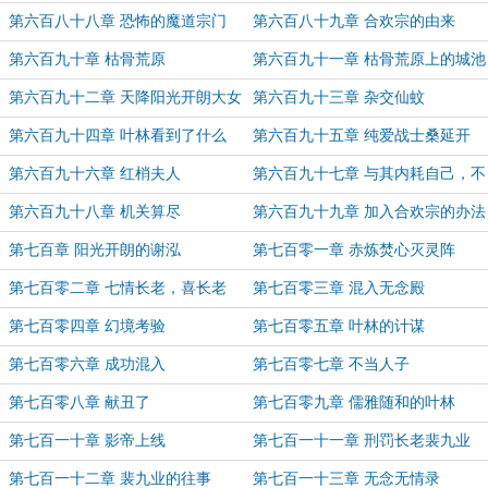
第六百八十八章 恐怖的魔道宗门
第六百八十九章 合欢宗的由来
第六百九十章 枯骨荒原
第六百九十一章 枯骨荒原上的城池
第六百九十二章 天降阳光开朗大女
第六百九十三章 杂交仙蚊
孩
第六百九十四章 叶林看到了什么
第六百九十五章 纯爱战士桑延开
第六百九十六章 红梢夫人
第六百九十七章 与其内耗自己，不
如屠戮他人
第六百九十八章 机关算尽
第六百九十九章 加入合欢宗的办法
第七百章 阳光开朗的谢泓
第七百零一章 赤炼焚心灭灵阵
第七百零二章 七情长老，喜长老
第七百零三章 混入无念殿
第七百零四章 幻境考验
第七百零五章 叶林的计谋
第七百零六章 成功混入
第七百零七章 不当人子
第七百零八章 献丑了
第七百零九章 儒雅随和的叶林
第七百一十章 影帝上线
第七百一十一章 刑罚长老裴九业
第七百一十二章 裴九业的往事
第七百一十三章 无念无情录