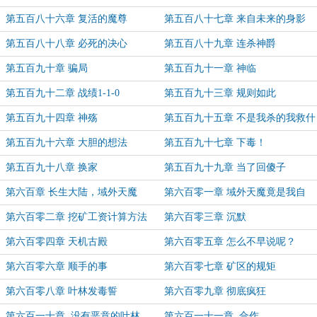
第五百八十六章 复活的魔尊
第五百八十七章 来自未来的身影
第五百八十八章 必死的决心
第五百八十九章 连杀神爵
第五百九十章 骗局
第五百九十一章 神临
第五百九十二章 战绩1-1-0
第五百九十三章 规则如此
第五百九十四章 神殇
第五百九十五章 不是我杀的我救什
么人？
第五百九十六章 大胆的想法
第五百九十七章 下毒！
第五百九十八章 换家
第五百九十九章 当了回傻子
第六百章 长生大陆，域外天魔
第六百零一章 域外天魔竟是我自
己？
第六百零二章 挖矿工资计算方法
第六百零三章 沉默
第六百零四章 天机古殿
第六百零五章 怎么不早说呢？
第六百零六章 顺手的事
第六百零七章 矿区的规矩
第六百零八章 叶林发毒誓
第六百零九章 彻底疯狂
第六百一十章 没有恶意的叶林
第六百一十一章 合作