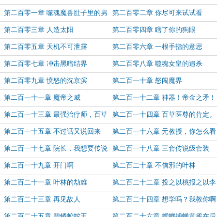
第二百零一章 噬魂魔兽肚子里的男
第二百零二章 你尽可来试试看
人
第二百零三章 人造太阳
第二百零四章 瞎了你的狗眼
第二百零五章 天机不可泄露
第二百零六章 一根手指的意思
第二百零七章 冲击黑暗结界
第二百零八章 噬魂女皇的追杀
第二百零九章 愤怒的沈京滨
第二百一十章 怒闯魔界
第二百一十一章 魔帝之威
第二百一十二章 神器！帝金之矛！
第二百一十三章 最强治疗师，百草
第二百一十四章 百草医尊的肯定。
医尊！
第二百一十五章 不过话又说回来
第二百一十六章 元教授，你怎么看
第二百一十七章 院长，我想要传说
第二百一十八章 三套传说级套装
套。
第二百一十九章 开门啊
第二百二十章 不信邪的叶林
第二百二十一章 叶林的劫难
第二百二十二章 投之以桃报之以李
第二百二十三章 再见故人
第二百二十四章 想学吗？我教你啊
第二百二十五章 碧鳞蛟蛇王
第二百二十六章 螳螂捕蝉黄雀在后