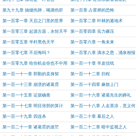
第九十九章 抽烟伤肺，喝酒伤肝
第一百章 占星师的恐怖
第一百零一章 天启之门里的世界
第一百零二章 叶林的遁地术
第一百零三章 起源古器，永恒天平
第一百零四章 实力碾压
第一百零五章 半杆黑色天平
第一百零六章 一角未来
第一百零七章 不后悔吗？
第一百零八章 滴水之恩，涌泉相报
第一百零九章 给你机会你也不中用
第一百一十章 羊皮信纸
第一百一十一章 郭勤的卖身契
第一百一十二章 归程
第一百一十三章 崩溃的诸葛霓
第一百一十四章 麻烦上门
第一百一十五章 证据确凿
第一百一十六章 诸葛先生的葬礼
第一百一十七章 明目张胆的算计
第一百一十八章 人走茶凉，意义何
在？
第一百一十九章 四连杀
第一百二十章 幕后之人
第一百二十一章 诸葛霓的迷茫
第一百二十二章 暗中监视之人