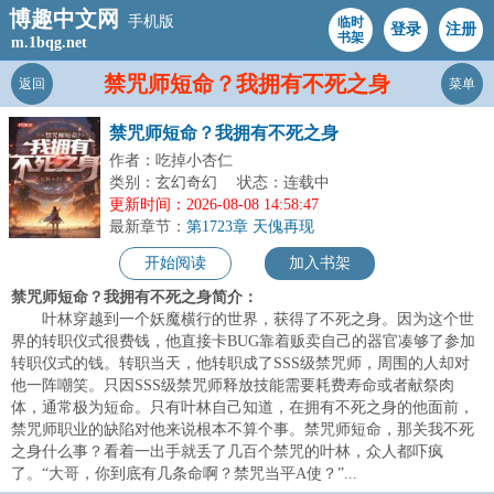
博趣中文网
手机版
临时
登录
注册
书架
m.1bqg.net
禁咒师短命？我拥有不死之身
返回
菜单
禁咒师短命？我拥有不死之身
作者：吃掉小杏仁
类别：玄幻奇幻
状态：连载中
更新时间：2026-08-08 14:58:47
最新章节：
第1723章 天傀再现
开始阅读
加入书架
禁咒师短命？我拥有不死之身简介：
叶林穿越到一个妖魔横行的世界，获得了不死之身。因为这个世
界的转职仪式很费钱，他直接卡BUG靠着贩卖自己的器官凑够了参加
转职仪式的钱。转职当天，他转职成了SSS级禁咒师，周围的人却对
他一阵嘲笑。只因SSS级禁咒师释放技能需要耗费寿命或者献祭肉
体，通常极为短命。只有叶林自己知道，在拥有不死之身的他面前，
禁咒师职业的缺陷对他来说根本不算个事。禁咒师短命，那关我不死
之身什么事？看着一出手就丢了几百个禁咒的叶林，众人都吓疯
了。“大哥，你到底有几条命啊？禁咒当平A使？”...