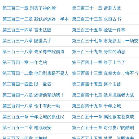
第三百三十章 别丢了神的脸
第三百三十一章 请君入瓮
第三百三十二章 残缺起源器，半本
第三百三十三章 永恒古书
青铜书
第三百三十四章 言出法随
第三百三十五章 验证一件事
第三百三十六章 隐世高手
第三百三十七章 潜龙影卫，一场交
易
第三百三十八章 去至尊书院借道
第三百三十九章 身世的消息
第三百四十章 一年之约
第三百四十一章 终于上当了
第三百四十二章 他们到底是不是人
第三百四十三章 真相大白，悔不当
啊？
初
第三百四十四章 以一敌四
第三百四十五章 逐个击破
第三百四十六章 还请前辈助我！
第三百四十七章 皓月境强者大战
第三百四十八章 命中有此一劫
第三百四十九章 千年之城
第三百五十章 千年之城的原住民
第三百五十一章 属性很差苍岚戒
第三百五十二章 谢泓晚安
第三百五十三章 对付皮尸的酷刑
第三百五十四章 老槐树
第三百五十五章 禁咒，河图洛书