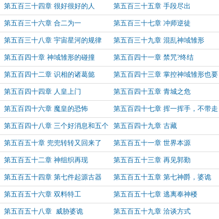
惧
第五百三十四章 很好很好的人
第五百三十五章 手段尽出
第五百三十六章 合二为一
第五百三十七章 冲师逆徒
第五百三十八章 宇宙星河的规律
第五百三十九章 混乱神域雏形
第五百四十章 神域雏形的碰撞
第五百四十一章 禁咒?终结
第五百四十二章 识相的诸葛懿
第五百四十三章 掌控神域雏形也要
挨打
第五百四十四章 人皇上门
第五百四十五章 青城之危
第五百四十六章 魔皇的恐怖
第五百四十七章 挥一挥手，不带走
一片云彩
第五百四十八章 三个好消息和五个
第五百四十九章 古藏
坏消息
第五百五十章 兜兜转转又回来了
第五百五十一章 世界本源
第五百五十二章 神组织再现
第五百五十三章 再见郭勤
第五百五十四章 第七件起源古器
第五百五十五章 第七神爵，婆诡
第五百五十六章 双料特工
第五百五十七章 逃离奉神楼
第五百五十八章 威胁婆诡
第五百五十九章 洽谈方式