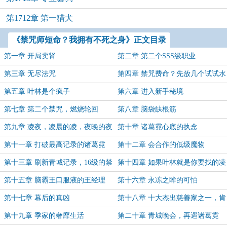
第1712章 第一猎犬
《禁咒师短命？我拥有不死之身》正文目录
第一章 开局卖肾
第二章 第二个SSS级职业
第三章 无尽法咒
第四章 禁咒费命？先放几个试试水
第五章 叶林是个疯子
第六章 进入新手秘境
第七章 第二个禁咒，燃烧轮回
第八章 脑袋缺根筋
第九章 凌夜，凌晨的凌，夜晚的夜
第十章 诸葛霓心底的执念
第十一章 打破最高记录的诸葛霓
第十二章 会合作的低级魔物
第十三章 刷新青城记录，16级的禁
第十四章 如果叶林就是你要找的凌
咒师
夜呢？
第十五章 脑霸王口服液的王经理
第十六章 永冻之眸的可怕
第十七章 幕后的真凶
第十八章 十大杰出慈善家之一，肯
森
第十九章 季家的奢靡生活
第二十章 青城晚会，再遇诸葛霓