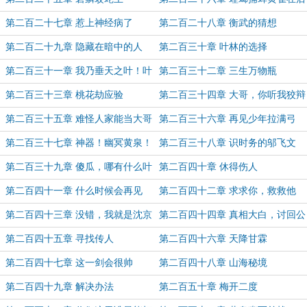
第二百二十七章 惹上神经病了
第二百二十八章 衡武的猜想
第二百二十九章 隐藏在暗中的人
第二百三十章 叶林的选择
第二百三十一章 我乃垂天之叶！叶
第二百三十二章 三生万物瓶
木双！
第二百三十三章 桃花劫应验
第二百三十四章 大哥，你听我狡辩
第二百三十五章 难怪人家能当大哥
第二百三十六章 再见少年拉满弓
第二百三十七章 神器！幽冥黄泉！
第二百三十八章 识时务的邬飞文
第二百三十九章 傻瓜，哪有什么叶
第二百四十章 休得伤人
木双
第二百四十一章 什么时候会再见
第二百四十二章 求求你，救救他
了？
第二百四十三章 没错，我就是沈京
第二百四十四章 真相大白，讨回公
滨
道
第二百四十五章 寻找传人
第二百四十六章 天降甘霖
第二百四十七章 这一剑会很帅
第二百四十八章 山海秘境
第二百四十九章 解决办法
第二百五十章 梅开二度