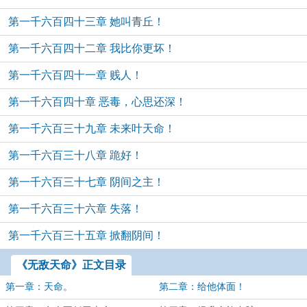
第一千六百四十三章 她叫青丘！
第一千六百四十二章 我比你更坏！
第一千六百四十一章 贱人！
第一千六百四十章 恶毒，心思还深！
第一千六百三十九章 未来叶天命！
第一千六百三十八章 跪好！
第一千六百三十七章 阴间之主！
第一千六百三十六章 失落！
第一千六百三十五章 掀翻阴间！
《无敌天命》正文目录
第一章：天命。
第二章：给他体面！