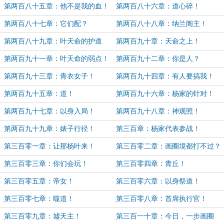
第两百八十五章：他不是我的血！
第两百八十六章：道心碎！
第两百八十七章：它们配？
第两百八十八章：纳兰阁主！
第两百八十九章：叶天命的护道
第两百九十章：天命之上！
者！
第两百九十一章：叶天命的弱点！
第两百九十二章：你是人？
第两百九十三章：青衣女子！
第两百九十四章：有人要搞我！
第两百九十五章：道！
第两百九十六章：杨家的针对！
第两百九十七章：以身入局！
第两百九十八章：神观照！
第两百九十九章：婊子行径！
第三百章：杨家代表参战！
第三百零一章：让那杨叶来！
第三百零二章：画圈境都打不过？
第三百零三章：你们会玩！
第三百零四章：青丘！
第三百零五章：帝女！
第三百零六章：以身祭道！
第三百零七章：噬道！
第三百零八章：首席执行官！
第三百零九章：墟天主！
第三百一十章：今日，一步画圈