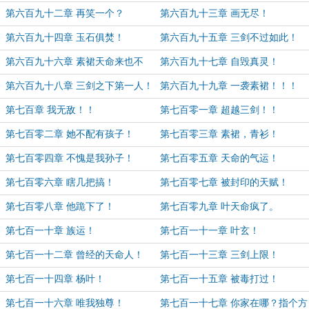
第六百九十二章 再笑一个？
第六百九十三章 画无尽！
第六百九十四章 玉石俱焚！
第六百九十五章 三剑不过如此！
第六百九十六章 素裙天命来也不
第六百九十七章 自毁真灵！
行！
第六百九十八章 三剑之下第一人！
第六百九十九章 一袭素裙！！！
第七百章 我无敌！！
第七百零一章 超越三剑！！
第七百零二章 她不配有孩子！
第七百零三章 素裙，青衫！
第七百零四章 不愧是我孙子！
第七百零五章 天命的气运！
第七百零六章 瞎几把搞！
第七百零七章 被封印的天赋！
第七百零八章 他跪下了！
第七百零九章 叶天命疯了。
第七百一十章 族运！
第七百一十一章 叶玄！
第七百一十二章 曾经的天命人！
第七百一十三章 三剑上限！
第七百一十四章 杨叶！
第七百一十五章 被毒打过！
第七百一十六章 唯我独尊！
第七百一十七章 你家在哪？指个方