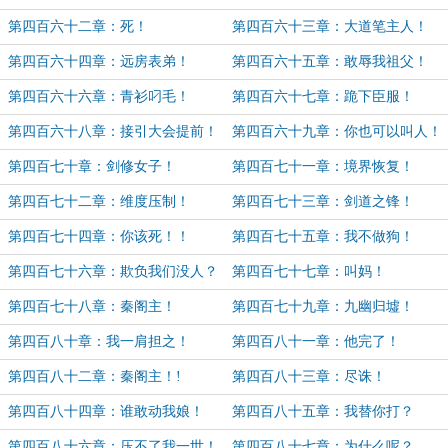
第四百六十二章：死！
第四百六十三章：大道笔主人！
第四百六十四章：远房表弟！
第四百六十五章：敢辱我祖父！
第四百六十六章：青衫叼毛！
第四百六十七章：跪下臣服！
第四百六十八章：接引大会提前！
第四百六十九章：你也可以叫人！
第四百七十章：剑修女子！
第四百七十一章：境界恢复！
第四百七十二章：维度压制！
第四百七十三章：剑道之锋！
第四百七十四章：你该死！！
第四百七十五章：我不做狗！
第四百七十六章：欺负我们没人？
第四百七十七章：叫妈！
第四百七十八章：秦阁主！
第四百七十九章：九幽归墟！
第四百八十章：我一肩担之！
第四百八十一章：他完了！
第四百八十二章：秦阁主！!
第四百八十三章：尽诛！
第四百八十四章：谁敢动我娘！
第四百八十五章：我替你打？
第四百八十六章：压不了我一世！
第四百八十七章：为什么呢？