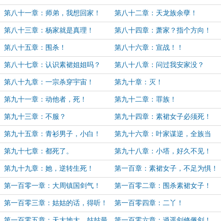
第八十一章：师弟，我想回家！
第八十二章：天龙族余孽！
第八十三章：杨家就是真理！
第八十四章：萧家？指个方向！
第八十五章：围杀！
第八十六章：宣战！！
第八十七章：认识素裙姐姐吗？
第八十八章：问过我安家没？
第八十九章：一宗杀穿宇宙！
第九十章：灭！
第九十一章：动他者，死！
第九十二章：罪族！
第九十三章：不服？
第九十四章：素裙女子必须死！
第九十五章：青衫男子，小白！
第九十六章：叶家谋逆，全族当
诛！
第九十七章：都死了。
第九十八章：小塔，好久不见！
第九十九章：她，逆转生死！
第一百章：素裙女子，不足为惧！
第一百零一章：大周镇国剑气！
第一百零二章：围杀素裙女子！
第一百零三章：姑姑的话，得听！
第一百零四章：二丫！
第一百零五章：天大地大，姑姑最
第一百零六章：逍遥剑修佩剑！