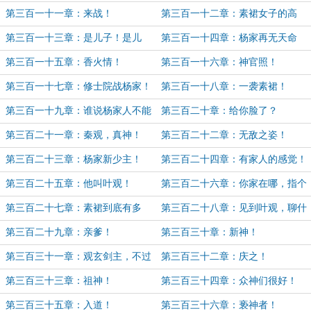
外！
第三百一十一章：来战！
第三百一十二章：素裙女子的高
度！
第三百一十三章：是儿子！是儿
第三百一十四章：杨家再无天命
子！
人？
第三百一十五章：香火情！
第三百一十六章：神官照！
第三百一十七章：修士院战杨家！
第三百一十八章：一袭素裙！
第三百一十九章：谁说杨家人不能
第三百二十章：给你脸了？
死？
第三百二十一章：秦观，真神！
第三百二十二章：无敌之姿！
第三百二十三章：杨家新少主！
第三百二十四章：有家人的感觉！
第三百二十五章：他叫叶观！
第三百二十六章：你家在哪，指个
方向！
第三百二十七章：素裙到底有多
第三百二十八章：见到叶观，聊什
强？
么？
第三百二十九章：亲爹！
第三百三十章：新神！
第三百三十一章：观玄剑主，不过
第三百三十二章：庆之！
如此！
第三百三十三章：祖神！
第三百三十四章：众神们很好！
第三百三十五章：入道！
第三百三十六章：亵神者！