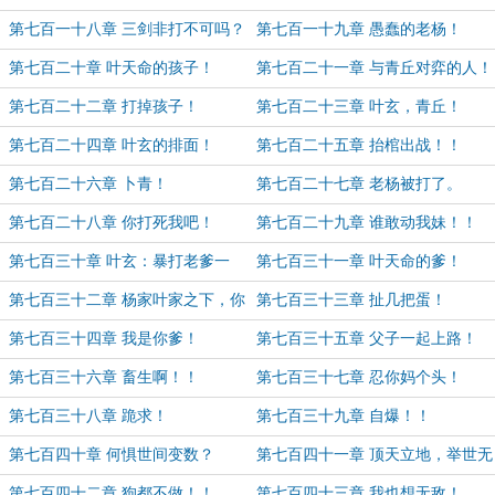
向！
第七百一十八章 三剑非打不可吗？
第七百一十九章 愚蠢的老杨！
第七百二十章 叶天命的孩子！
第七百二十一章 与青丘对弈的人！
第七百二十二章 打掉孩子！
第七百二十三章 叶玄，青丘！
第七百二十四章 叶玄的排面！
第七百二十五章 抬棺出战！！
第七百二十六章 卜青！
第七百二十七章 老杨被打了。
第七百二十八章 你打死我吧！
第七百二十九章 谁敢动我妹！！
第七百三十章 叶玄：暴打老爹一
第七百三十一章 叶天命的爹！
顿！
第七百三十二章 杨家叶家之下，你
第七百三十三章 扯几把蛋！
无敌！
第七百三十四章 我是你爹！
第七百三十五章 父子一起上路！
第七百三十六章 畜生啊！！
第七百三十七章 忍你妈个头！
第七百三十八章 跪求！
第七百三十九章 自爆！！
第七百四十章 何惧世间变数？
第七百四十一章 顶天立地，举世无
敌！
第七百四十二章 狗都不做！！
第七百四十三章 我也想无敌！