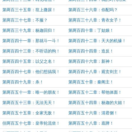
了！
第两百三十五章：坟上撒尿！
第两百三十六章：你配吗？
第两百三十七章：不服？
第两百三十八章：青衣女子！
第两百三十九章：杨迦回归！
第两百四十章：丁姑娘！
第两百四十一章：那就斗一斗！
第两百四十二章：天大的机缘！
第两百四十三章：不听话的狗！
第两百四十四章：造反！
第两百四十五章：以父之名！
第两百四十六章：新神！
第两百四十七章：他们想搞我！
第两百四十八章：观玄剑主！
第两百四十九章：杀！
第两百五十章：秦阁主！
第两百五十一章：唯一的朋友！
第两百五十二章：帮他体面！
第两百五十三章：无法无天！
第两百五十四章：杨迦的大姐！
第两百五十五章：全家无敌！
第两百五十六章：清君侧！
但两百五十七章：皇帝轮流坐！
第两百五十八章：底牌！