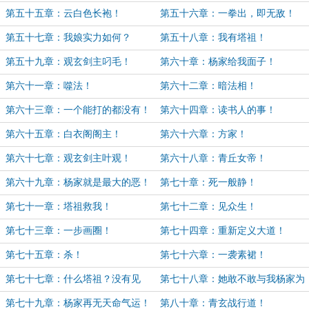
啊！
第五十五章：云白色长袍！
第五十六章：一拳出，即无敌！
第五十七章：我娘实力如何？
第五十八章：我有塔祖！
第五十九章：观玄剑主叼毛！
第六十章：杨家给我面子！
第六十一章：噬法！
第六十二章：暗法相！
第六十三章：一个能打的都没有！
第六十四章：读书人的事！
第六十五章：白衣阁阁主！
第六十六章：方家！
第六十七章：观玄剑主叶观！
第六十八章：青丘女帝！
第六十九章：杨家就是最大的恶！
第七十章：死一般静！
第七十一章：塔祖救我！
第七十二章：见众生！
第七十三章：一步画圈！
第七十四章：重新定义大道！
第七十五章：杀！
第七十六章：一袭素裙！
第七十七章：什么塔祖？没有见
第七十八章：她敢不敢与我杨家为
过！
敌？
第七十九章：杨家再无天命气运！
第八十章：青玄战行道！