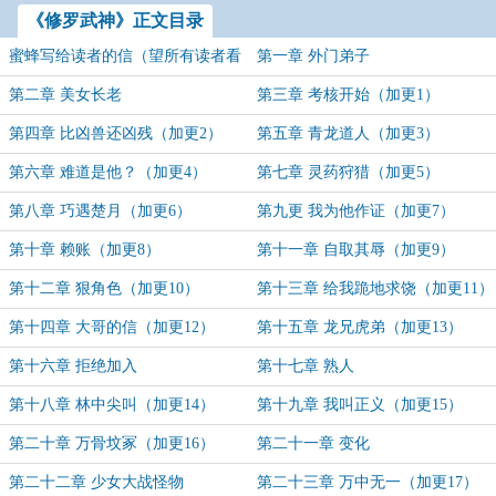
《修罗武神》正文目录
蜜蜂写给读者的信（望所有读者看
第一章 外门弟子
一下）
第二章 美女长老
第三章 考核开始（加更1）
第四章 比凶兽还凶残（加更2）
第五章 青龙道人（加更3）
第六章 难道是他？（加更4）
第七章 灵药狩猎（加更5）
第八章 巧遇楚月（加更6）
第九更 我为他作证（加更7）
第十章 赖账（加更8）
第十一章 自取其辱（加更9）
第十二章 狠角色（加更10）
第十三章 给我跪地求饶（加更11）
第十四章 大哥的信（加更12）
第十五章 龙兄虎弟（加更13）
第十六章 拒绝加入
第十七章 熟人
第十八章 林中尖叫（加更14）
第十九章 我叫正义（加更15）
第二十章 万骨坟冢（加更16）
第二十一章 变化
第二十二章 少女大战怪物
第二十三章 万中无一（加更17）