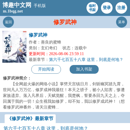
博趣中文网
手机版
临时
登录
注册
书架
m.1bqg.net
修罗武神
返回
菜单
修罗武神
作者：善良的蜜蜂
类别：玄幻奇幻
状态：连载中
更新时间：2026-08-06 23:59:11
最新章节：
第六千七百五十八章 这里，到底是何地？
开始阅读
加入书架
修罗武神简介：
【全网超火爆的网络小说】掌劈天宫镇日月，剑斩幽冥踏九霄，
世间凡人万万亿，修罗成神我最狂！本天之骄子，被小人陷害，惨遭
家族遗弃。落入凡界后，天赋觉醒，我楚枫，誓要杀回九天之上，夺
回属于我的一切！众生视我如修罗，却不知，我以修罗成武神！（想
看修罗武神番外，请关注蜜蜂...
《修罗武神》最新章节
第六千七百五十八章 这里，到底是何地？