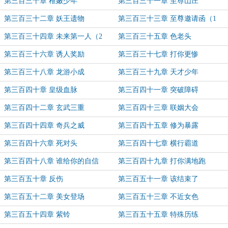
第三百三十章 稚嫩少年
第三百三十一章 至尊山庄
第三百三十二章 妖王遗物
第三百三十三章 至尊邀请函（1
更）
第三百三十四章 未来第一人（2
第三百三十五章 色老头
更）
第三百三十六章 诱人奖励
第三百三十七章 打你更惨
第三百三十八章 龙游小成
第三百三十九章 天才少年
第三百四十章 皇级血脉
第三百四十一章 突破障碍
第三百四十二章 玄武三重
第三百四十三章 联姻大会
第三百四十四章 奇兵之威
第三百四十五章 修为暴露
第三百四十六章 死对头
第三百四十七章 横行霸道
第三百四十八章 谁给你的自信
第三百四十九章 打你满地跑
第三百五十章 反伤
第三百五十一章 该结束了
第三百五十二章 美女登场
第三百五十三章 不近女色
第三百五十四章 紫铃
第三百五十五章 特殊历练