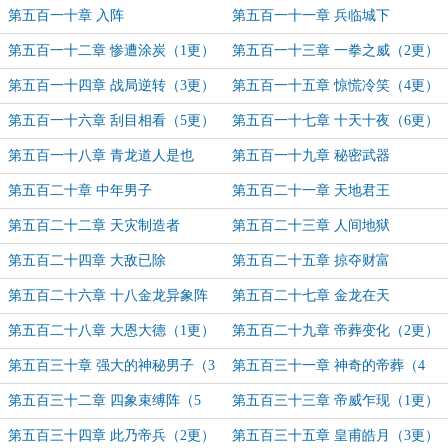
第五百一十章 入阵
第五百一十一章 兵临城下
第五百一十二章 惨遭涂炭（1更）
第五百一十三章 一拳之威（2更）
第五百一十四章 战局逆转（3更）
第五百一十五章 惊慌冷笑（4更）
第五百一十六章 刮目相看（5更）
第五百一十七章 十天十夜（6更）
第五百一十八章 青龙道人是也
第五百一十九章 秘密武器
第五百二十章 中年男子
第五百二十一章 天地君王
第五百二十二章 天灾制造者
第五百二十三章 人间地狱
第五百二十四章 大敌已除
第五百二十五章 掠夺财富
第五百二十六章 十八金龙异象阵
第五百二十七章 金龙在天
第五百二十八章 大恩大德（1更）
第五百二十九章 帝葬变化（2更）
第五百三十章 强大的神秘男子（3
第五百三十一章 神奇的帝葬（4
更）
更）
第五百三十二章 四象束缚阵（5
第五百三十三章 帝威乍现（1更）
更）
第五百三十四章 此乃帝兵（2更）
第五百三十五章 皇甫皓月（3更）