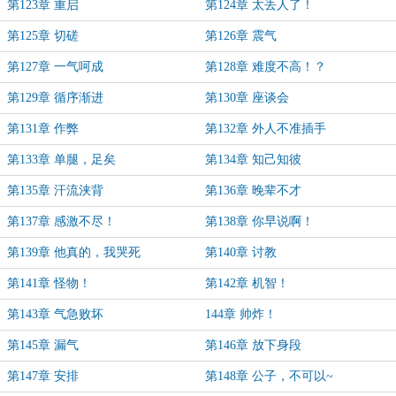
第123章 重启
第124章 太丢人了！
第125章 切磋
第126章 震气
第127章 一气呵成
第128章 难度不高！？
第129章 循序渐进
第130章 座谈会
第131章 作弊
第132章 外人不准插手
第133章 单腿，足矣
第134章 知己知彼
第135章 汗流浃背
第136章 晚辈不才
第137章 感激不尽！
第138章 你早说啊！
第139章 他真的，我哭死
第140章 讨教
第141章 怪物！
第142章 机智！
第143章 气急败坏
144章 帅炸！
第145章 漏气
第146章 放下身段
第147章 安排
第148章 公子，不可以~