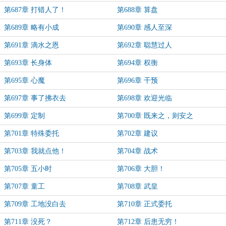
第687章 打错人了！
第688章 算盘
第689章 略有小成
第690章 感人至深
第691章 滴水之恩
第692章 聪慧过人
第693章 长身体
第694章 权衡
第695章 心魔
第696章 干预
第697章 事了拂衣去
第698章 欢迎光临
第699章 定制
第700章 既来之，则安之
第701章 特殊委托
第702章 建议
第703章 我就点他！
第704章 战术
第705章 五小时
第706章 大胆！
第707章 童工
第708章 武皇
第709章 工地没白去
第710章 正式委托
第711章 没死？
第712章 后患无穷！