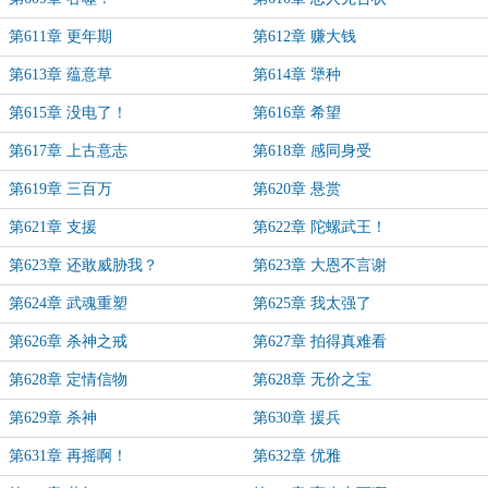
第611章 更年期
第612章 赚大钱
第613章 蕴意草
第614章 犟种
第615章 没电了！
第616章 希望
第617章 上古意志
第618章 感同身受
第619章 三百万
第620章 悬赏
第621章 支援
第622章 陀螺武王！
第623章 还敢威胁我？
第623章 大恩不言谢
第624章 武魂重塑
第625章 我太强了
第626章 杀神之戒
第627章 拍得真难看
第628章 定情信物
第628章 无价之宝
第629章 杀神
第630章 援兵
第631章 再摇啊！
第632章 优雅