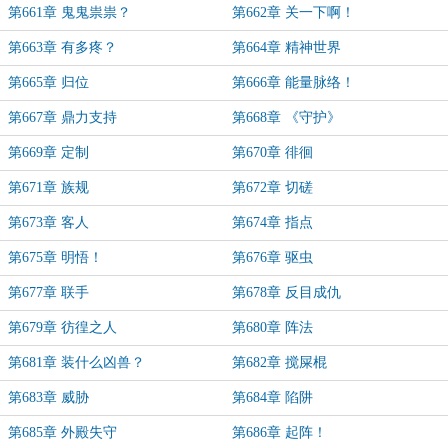
第661章 鬼鬼祟祟？
第662章 关一下啊！
第663章 有多疼？
第664章 精神世界
第665章 归位
第666章 能量脉络！
第667章 鼎力支持
第668章 《守护》
第669章 定制
第670章 徘徊
第671章 族规
第672章 切磋
第673章 客人
第674章 指点
第675章 明悟！
第676章 驱虫
第677章 联手
第678章 反目成仇
第679章 彷徨之人
第680章 阵法
第681章 装什么凶兽？
第682章 搅屎棍
第683章 威胁
第684章 陷阱
第685章 外殿失守
第686章 起阵！