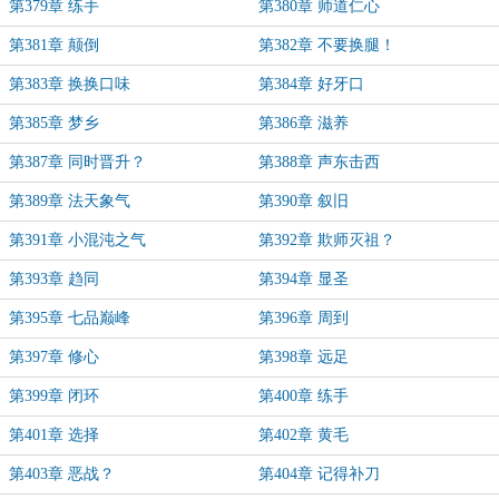
第379章 练手
第380章 师道仁心
第381章 颠倒
第382章 不要换腿！
第383章 换换口味
第384章 好牙口
第385章 梦乡
第386章 滋养
第387章 同时晋升？
第388章 声东击西
第389章 法天象气
第390章 叙旧
第391章 小混沌之气
第392章 欺师灭祖？
第393章 趋同
第394章 显圣
第395章 七品巅峰
第396章 周到
第397章 修心
第398章 远足
第399章 闭环
第400章 练手
第401章 选择
第402章 黄毛
第403章 恶战？
第404章 记得补刀