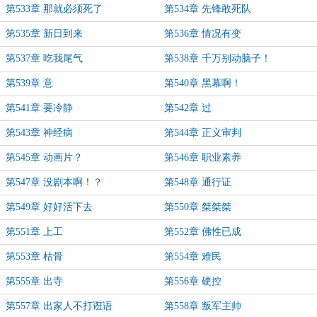
第533章 那就必须死了
第534章 先锋敢死队
第535章 新日到来
第536章 情况有变
第537章 吃我尾气
第538章 千万别动脑子！
第539章 意
第540章 黑幕啊！
第541章 要冷静
第542章 过
第543章 神经病
第544章 正义审判
第545章 动画片？
第546章 职业素养
第547章 没剧本啊！？
第548章 通行证
第549章 好好活下去
第550章 桀桀桀
第551章 上工
第552章 佛性已成
第553章 枯骨
第554章 难民
第555章 出寺
第556章 硬控
第557章 出家人不打诳语
第558章 叛军主帅