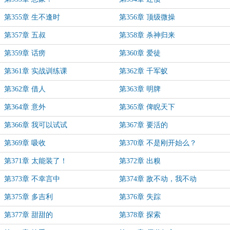
第355章 生不逢时
第356章 顶级微操
第357章 五叔
第358章 杀神归来
第359章 话痨
第360章 爱徒
第361章 实战训练课
第362章 千军蚁
第362章 借人
第363章 明牌
第364章 意外
第365章 俾睨天下
第366章 我可以试试
第367章 要活的
第369章 吸收
第370章 不是刚开始么？
第371章 太能装了！
第372章 出糗
第373章 不幸言中
第374章 敌不动，我不动
第375章 多吉利
第376章 失踪
第377章 甜甜的
第378章 探索