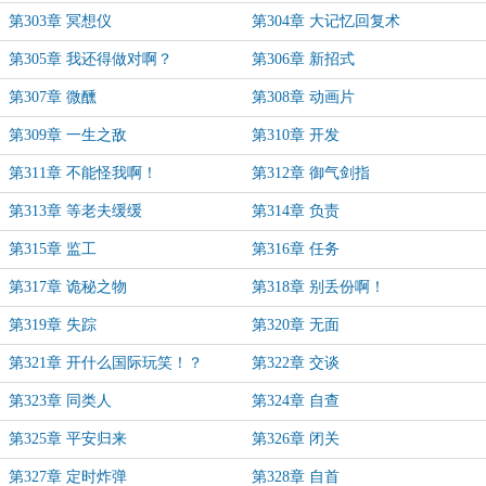
第303章 冥想仪
第304章 大记忆回复术
第305章 我还得做对啊？
第306章 新招式
第307章 微醺
第308章 动画片
第309章 一生之敌
第310章 开发
第311章 不能怪我啊！
第312章 御气剑指
第313章 等老夫缓缓
第314章 负责
第315章 监工
第316章 任务
第317章 诡秘之物
第318章 别丢份啊！
第319章 失踪
第320章 无面
第321章 开什么国际玩笑！？
第322章 交谈
第323章 同类人
第324章 自查
第325章 平安归来
第326章 闭关
第327章 定时炸弹
第328章 自首