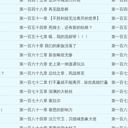
第一百四十五章 达尔今晚加入狩猎
第一百四
？
第一百四十八章 再见隐形桥
第一百四
第一百五十一章 【不胜利就无法离开的世界】
第一百五
第一百五十四章 死骑士，还有新的轮椅？
第一百五
第一百五十七章 呱，我的迅斩呀！！！
第一百五
第一百六十章 我们的家族没落了
第一百六
第一百六十三章 新攻略组无惨
第一百六
第一百六十六章 史上第一例逃课玩法
第一百六
性？
第一百六十九章 总结之章，死战将至
第一百七
第一百七十二章 打不赢就不能离开...诶你真能打赢
第一百七
啊？
第一百七十五章 深渊的大粉丝
第一百七
第一百七十八章 索拉尔
第一百七
一）
第一百八十一章 塞恩的影响力
第一百八
！
第一百八十四章 法兰守卫，贝德城形象大使
第一百八