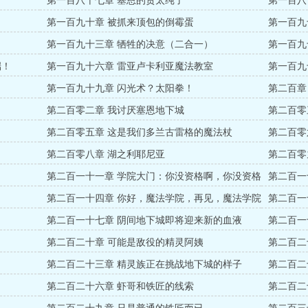
第一百八十七章 塞恩的货太纯了
第一百八
第一百九十章 被抓来顶包的倒霉蛋
第一百九
第一百九十三章 牺牲的决意（二合一）
第一百九
端！
第一百九十六章 雷亚卢卡利亚魔法教室
第一百九
第一百九十九章 闪光术？太阳拳！
第二百章
第二百零二章 我讨厌塞恩地下城
第二百零
第二百零五章 这是我们多兰古雷格的魔法杖
第二百零
第二百零八章 湖之利耶尼亚
第二百零
第二百一十一章 学院大门：你没资格啊，你没资格
第二百一
第二百一十四章 你好，魔法学院，再见，魔法学院
第二百一
第二百一十七章 阴间地下城即将迎来新的血液
第二百一
第二百二十章 可能是敌役的精灵阿姨
第二百二
第二百二十三章 精灵族正在挑战地下城的样子
第二百二
第二百二十六章 虾哥和铁匠的线索
第二百二