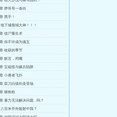
章 猎犬步伐与唤勾指药！
章 胖哥哥一条街
章 黑手！
 地下城领域大神！！！
章 借尸重生术
章 你不许成为魂五
章 收获的季节
章 默言，闭嘴
章 宝箱怪与爆兵陷阱
章 小勇者飞扑
章 双刀白猿剑圣登场
章 驱怖粉
章 暴力无法解决问题...吗？
 八百米开外能射中我？