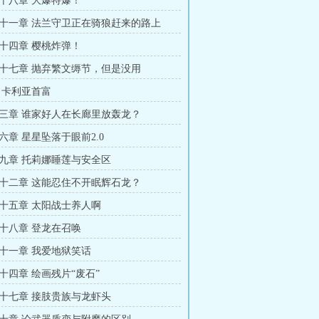
十八章 大爆特爆！
十一章 法兰守卫正在骑狼赶来的路上
十四章 樱桃炸弹！
十七章 抛弃繁文缛节，但是没用
 卡利亚首富
三章 谁家好人在长廊里放轰龙？
六章 星星坠落于眼前2.0
九章 托莉娜睡莲与安全区
十二章 这能忍住不开眠辉石龙？
十五章 太阳战士养人啊
十八章 登龙在召唤
十一章 我爱地狱笑话
十四章 绘画残片“废石”
十七章 接肢贵族与龙虾头