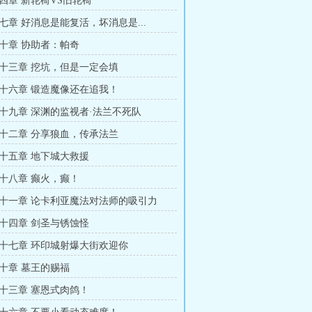
四章 新轮椅VS旧轮椅
七章 好消息是能复活，坏消息是...
十章 协助者：帕奇
十三章 挖坑，但是一定会填
十六章 锻造魔像还在追我！
十九章 深渊的监视者·法兰不死队
十二章 分享狼血，传承法兰
十五章 地下城大救援
十八章 癫火，癫！
十一章 论卡利亚魔法对法师的吸引力
十四章 剑圣与锈蚀怪
十七章 环印城射爆大街欢迎你
十章 墓王的赐福
十三章 塞恩式肉鸽！