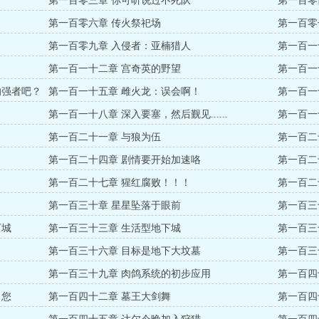
第一百零三章 你可听说过不死队
第一百零
第一百零六章 传火祭祀场
第一百零
第一百零九章 入侵者：亚楠猎人
第一百一
第一百一十二章 宫奇英的野望
第一百一
的强者吧？
第一百一十五章 雌火龙：误会啊！
第一百一
第一百一十八章 深入要塞，然后觐见......
第一百一
第一百二十一章 与狼为伍
第一百二
！
第一百二十四章 剧情要开始加速咯
第一百二
第一百二十七章 猩红腐败！！！
第一百二
第一百三十章 星星坠落于眼前
第一百三
下城
第一百三十三章 生活型地下城
第一百三
第一百三十六章 目标是地下大坟墓
第一百三
第一百三十九章 肉鸽系统的初步应用
第一百四
了您
第一百四十二章 墓王大剑舞
第一百四