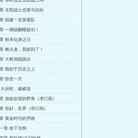
章 你听说过太阳战士吗
章 太阳战士也要马拉松
章 组建一支探索队
章 一脚踹翻螺旋剑！
章 射杀化身之日
章 雌火龙，我抓到了！
章 大树洞跳跳乐
章 镌刻于历史之上
章 惊变一天
 大岩蛇，爆鳞龙
章 放纵欲望的野兽（求订阅）
章 你好，世界（求订阅）
章 黄金时代的序曲
一章 收下当狗