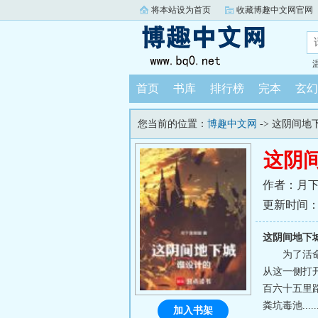
将本站设为首页
收藏博趣中文网官网
首页
书库
排行榜
完本
玄幻
您当前的位置：
博趣中文网
-> 这阴间
这阴
作者：月
更新时间：202
这阴间地下
为了活
从这一侧打
百六十五里
粪坑毒池..
加入书架