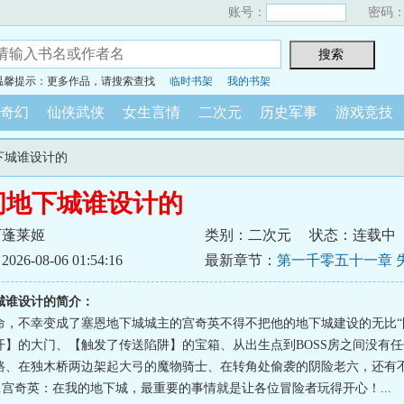
账号：
密码
温馨提示：更多作品，请搜索查找
临时书架
我的书架
奇幻
仙侠武侠
女生言情
二次元
历史军事
游戏竞技
地下城谁设计的
间地下城谁设计的
下蓬莱姬
类别：二次元
状态：连载中
6-08-06 01:54:16
最新章节：
第一千零五十一章 失
城谁设计的简介：
命，不幸变成了塞恩地下城城主的宫奇英不得不把他的地下城建设的无比“
开】的大门、【触发了传送陷阱】的宝箱、从出生点到BOSS房之间没有
路、在独木桥两边架起大弓的魔物骑士、在转角处偷袭的阴险老六，还有
....宫奇英：在我的地下城，最重要的事情就是让各位冒险者玩得开心！...