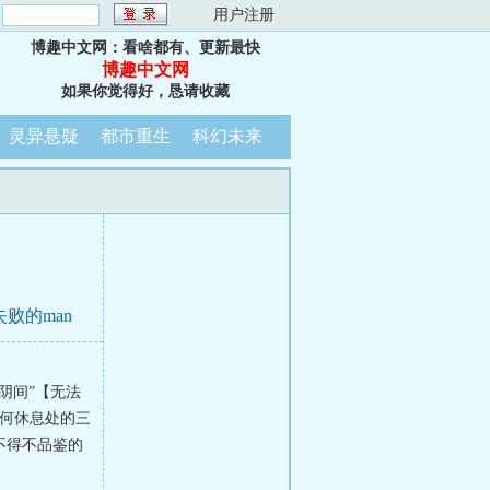
：
用户注册
博趣中文网：看啥都有、更新最快
博趣中文网
如果你觉得好，恳请收藏
灵异悬疑
都市重生
科幻未来
败的man
阴间”【无法
任何休息处的三
不得不品鉴的