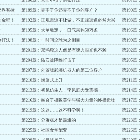
第186章：求而不得，封锁打压
第187
元界智控
第189章：弄不了你还弄不了你的客户？
第190
约金吧！
第192章：正规渠道不让做，不正规渠道必然大兴
第193
来了
？
第195章：大单敲定，一口气采购50万条
第196
金打法！
第198章：一时间全球为之侧目
第199
第201章：郑鸿毅这人倒是有魄力眼光也不赖
第202
第204章：陆安被降维打击了
第205
第207章：外贸版武装机器人的第二位客户
第208
第210章：螺旋式上升
第211章
第213章：初见仿生人，李风庭大受震撼！
第214
第216章：融合了极致美学与强大力量的终极造物
第217
第219章：这这……这不科学啊！
第220
第222章：分蛋糕才是最难的
第223
第225章：社区食堂配套
第226