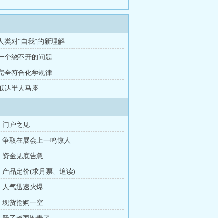
 人类对“自我”的新理解
章 一个绕不开的问题
章 完全符合化学规律
 抵达半人马座
章：门户之见
章：争取在展会上一鸣惊人
章：资金见底告急
章：产品定价(求月票、追读)
章：人气迅速火爆
章：现货抢购一空