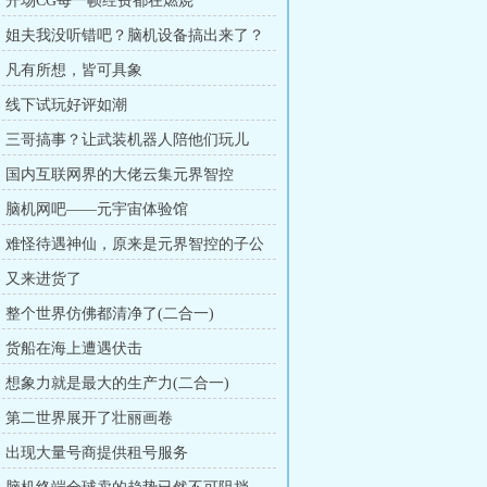
章：开场CG每一帧经费都在燃烧
章：姐夫我没听错吧？脑机设备搞出来了？
章：凡有所想，皆可具象
章：线下试玩好评如潮
章：三哥搞事？让武装机器人陪他们玩儿
章：国内互联网界的大佬云集元界智控
章：脑机网吧——元宇宙体验馆
章：难怪待遇神仙，原来是元界智控的子公
章：又来进货了
章：整个世界仿佛都清净了(二合一)
章：货船在海上遭遇伏击
章：想象力就是最大的生产力(二合一)
章：第二世界展开了壮丽画卷
章：出现大量号商提供租号服务