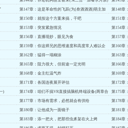
第144章：养老机构纷至沓来(5k二合一加餐求月票)
第145
了！
了
第147章：这是革命性的飞跃(为[叁酒酒酒]萌主加
第148
餐）
第150章：就按这个方案来搞，干吧
第151
第153章：突发紧急情况
第154
第156章：直播现炒，眼见为食
第157
第159章：你这师兄的思维速度和高度常人难以企
第160
及
第162章：猛得一塌糊涂
第163
第165章：阻力很大，但前途一定光明
第166
第168章：金主红温气炸
第169
撼全场
第171章：各国连夜展开评估
第172
一)
第174章：咱们不搞VR直接搞脑机终端设备(两章合
第175
一)
第177章：市场有需求，必然就会有供给
第178
第180章：让他成为一面镜子
第181
第183章：添一把火，把那些虫豸架在火上烤
第184章