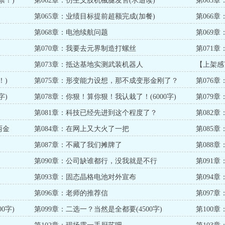
票！)
第062章：仿生义肢机械腿发售(求追读)
第063
第065章：业绩目标提前超额完成(加餐)
第066
第068章：电池续航问题
第069
第070章：我要去元界制造打螺丝
第071章
第073章：抵达基地实测武装机器人
【上架感
！)
第075章：形变能力设想，那不成变形金刚了？
第076章
(5000字)
字)
第078章：你狠！算你狠！我认栽了！(6000字)
第079
第081章：科技已经先进到这个程度了？
第082章
两金
第084章：在网上又大火了一把
第085
第087章：不藏了我们摊牌了
第088
第090章：公司缺谁都行，没我就是不行
第091
第093章：固态晶格电池对外宣布
第094
第096章：老师的推荐信
第097
0字)
第099章：二选一？当然是全都要(4500字)
第100章