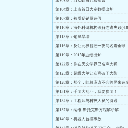
第101章：万众瞩目的发布会
第104章：上市首日大定数据出炉
第107章：被质疑销量造假
第110章：海外科研机构破解连遭失败(4.
餐)
第113章：销量暴增
第116章：反让元界智控一夜间名震全球
第119章：2015年业绩出炉
第122章：你在天文学界已名声大噪
第125章：超级大单让友商破了大防
第128章：那个，陆总应该不会跨界来造
第131章：千团大乱斗，我要参团！
第134章：工程师与科技人员的待遇
第137章：纳维-斯托克斯方程解析解
第140章：机器人首撞事故