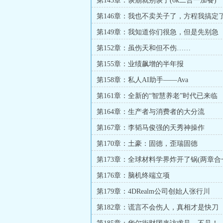
第143章：谈崩就别谈了(6k二合一加餐)
第146章：我也不卖关子了，方程我搞定
第149章：我知道你们很急，但是先别急
第152章：虽伤天和但不伤……
第155章：业绩飙增的半年报
第158章：私人AI助手——Ava
第161章：全新的“智慧养老”时代已来临
第164章：生产者与消费者的大分流
第167章：李韬马俊强的天秀神操作
第170章：土豪：固德，歪瑞固德
第173章：全球材料学界炸开了锅(两章合
第176章：脑机终端立项
第179章：4DRealm公司创始人张行川
第182章：谎言不会伤人，真相才是快刀