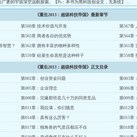
广袤的宇宙深空远航探索。【Ps：本书为黑科技创业文，无系统】...
《重生2013：超级科技帝国》最新章节
第568章 技术价值与开发
第567章
第565章 两者各自的优劣势
第564
高等智慧？
第562章 拥有丰富的物种多样性
第561
第559章 硅基生命居然是这种样子
第558章
《重生2013：超级科技帝国》正文目录
第002章：创业资金问题
第003
第005章：企业理念
第006
第008章：完爆那些卖几十万的同类竞品
第009
第011章：我拉满，你们随意
第012
第014章：真有这么厉害？
第015
第017章：独角兽的气质压都压不住
第018