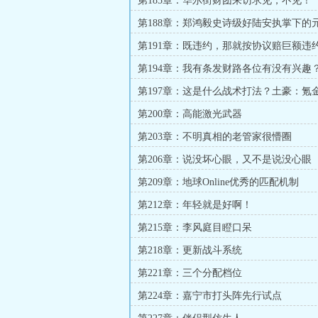
第185章：华尔街财团来访求见，不见！
第188章：郑鸿毅史诗级好陆安执掌下的
第191章：既违约，那就按协议赔巨额违
第194章：我有条发财路各位有没有兴趣
第197章：这是什么战术打法？土豪：氪
第200章：高能激光武器
第203章：不明真相的老管家很懵圈
第206章：说没坏心眼，又不是说没心眼
第209章：地球Online优秀的匹配机制
第212章：年轻就是好啊！
第215章：李风庭目瞪口呆
第218章：更新战斗系统
第221章：三个分配档位
第224章：嘉宁市打头阵先行试点