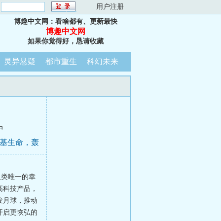
：
用户注册
博趣中文网：看啥都有、更新最快
博趣中文网
如果你觉得好，恳请收藏
灵异悬疑
都市重生
科幻未来
中
硅基生命，轰
人类唯一的幸
高科技产品，
发月球，推动
开启更恢弘的