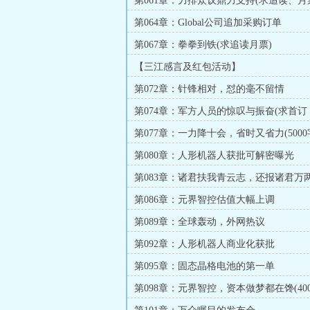
第061章：力排众议鼎力支持(求追读、月
第064章：Global公司追加采购订单
第067章：拳拳到铁(求追读月票)
【三江感言及红包活动】
第072章：针锋相对，怼的毫不留情
第074章：军方人员的惊叹与振奋(求首订
第077章：一力降十会，省时又省力(5000
第080章：人形机器人获批可解密曝光
第083章：诸君扶我青云志，还报诸君万
第086章：元界智控估值大幅上调
第089章：全球轰动，外网热议
第092章：人形机器人商业化获批
第095章：固态晶格电池的第一单
第098章：元界智控，资本做梦都在馋(400