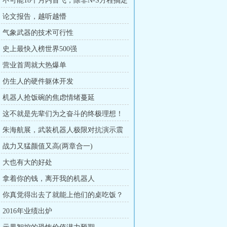
章：不可能18个月内首飞，除非N-S方程搞定
章：论文报告，越听越懵
章：气象武器的技术可行性
章：史上最快入榜世界500强
章：营业首周就大热爆单
章：仿生人的硬件躯体开发
章：机器人抢饭碗的焦虑情绪蔓延
章：这不就是先辈们为之奋斗的终极理想！
章：朱海航展，武装机器人极限对抗演示震
章：战力又猛颜值又高(两章合一)
章：大也有大的好处
章：拿着你的钱，离开我的机器人
章：你真觉得出去了就能上他们的桌吃饭？
：2016年业绩出炉