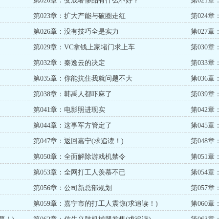
第020章：变成奢侈品有什么不好？
第021
第023章：扩大产能与破圈走红
第024
第026章：没有技巧全是实力
第027章
第029章：VC拿钱上家堵门求上车
第030
第032章：秦逸云的决定
第033
第035章：你能抗住我就问题不大
第036
第038章：韩禹人都吓麻了
第039
第041章：电影照进现实
第042
第044章：这事军方管定了
第045
第047章：返回嘉宁(求追读！)
第048
第050章：全面解除游戏机禁令
第051
第053章：全网打工人羡慕不已
第054
第056章：公司新总部规划
第057
第059章：嘉宁市的打工人震惊(求追读！)
第060