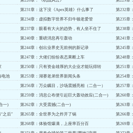
第228章：《机战风云》
第229
第231章：这下没《Apex英雄》什么事了
第232
第234章：虚拟数字世界不归牛顿老爱管
第235
第237章：眼看有大火的趋势，有人坐不住了
第238
第240章：重磅消息再引轰动
第241
第244章：创出业界史无前例的新记录
第245
第247章：大佬们纷纷表态果断上车
第248
家
第250章：只有资金雄厚的大企业才能玩得转
第251
司
格电池
第253章：湖赛老弟世界新闻头条
第254
第256章：万众瞩目，沙场震撼亮相（二合一）
第257
第259章：消息公布便引起巨大轰动效应(二合一)
第260
合一)
第262章：大受震撼(二合一)
第263
“之后”
第265章：全世界为之炸开了锅
第266
第268章：体验馆爆满，上座率百分百
第269