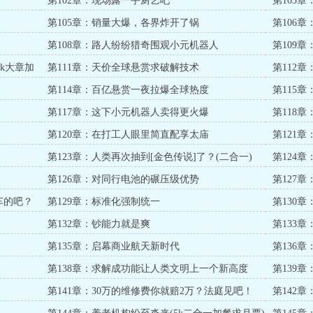
第102章：现场露一手厨艺吧
第103
第105章：销量大爆，各界炸开了锅
第106
第108章：路人纷纷猎奇围观小元机器人
第109
8k大章加
第111章：天价全球悬赏求破解技术
第112
第114章：百亿悬赏一夜拉爆全球热度
第115
第117章：这下小元机器人卖得更火爆
第118
第120章：在打工人眼里简直配享太庙
第121
第123章：人类再次抽到[金色传说]了？(二合一)
第124
第126章：对同行电池的碾压级优势
第127
车的吧？
第129章：标准化强制统一
第130
第132章：钞能力就是爽
第133
第135章：启幕商业航天新时代
第136
第138章：求解成功能让人类文明上一个新高度
第139
第141章：30万的维修费你就赔2万？法庭见吧！
第142