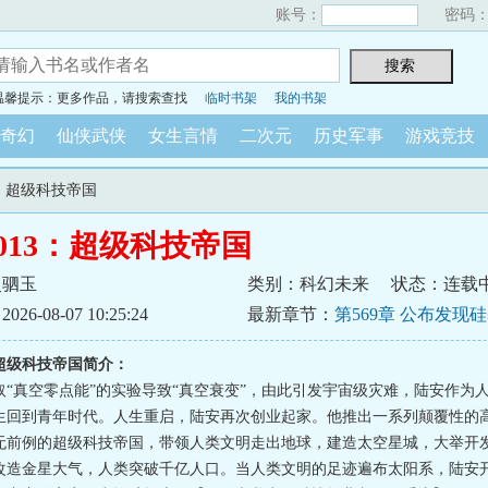
账号：
密码
温馨提示：更多作品，请搜索查找
临时书架
我的书架
奇幻
仙侠武侠
女生言情
二次元
历史军事
游戏竞技
13：超级科技帝国
013：超级科技帝国
灵驷玉
类别：科幻未来
状态：连载
6-08-07 10:25:24
最新章节：
第569章 公布发现
动全人类
：超级科技帝国简介：
取“真空零点能”的实验导致“真空衰变”，由此引发宇宙级灾难，陆安作为
生回到青年时代。人生重启，陆安再次创业起家。他推出一系列颠覆性的
无前例的超级科技帝国，带领人类文明走出地球，建造太空星城，大举开
改造金星大气，人类突破千亿人口。当人类文明的足迹遍布太阳系，陆安