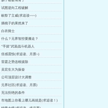
章：肠子都要悔青了
章：试图逆向工程破解
：献祭了立威(求追读~~~)
章：摘桃子的果然来了
章：白衣骑士
章：什么？元界智控要搬走？
章：“手搓”武装战斗机器人
章：倍感震惊(求追读、月票~)
章：雷霆之势连根拔除
章：吴宏生大为振奋
章：公司顶层设计大调整
章：元界社区(求追读、月票)
章：无法拒绝的条件
章：市地图上你看上哪儿画就是(求追读！)