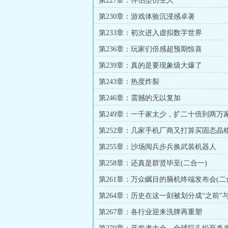
第227章：伴侣型仿生人
第230章：游戏体验沉浸感卓著
第233章：初次进入虚拟数字世界
第236章：玩家们倍感超预期惊喜
第239章：真的是要现象级大爆了
第243章：热度炸裂
第246章：震撼的无以复加
第249章：一千家太少，扩二十倍到两万
第252章：几家手机厂商又打算买固态晶
第255章：沙场阅兵步兵换武装机器人
第258章：还真是群贤毕至(二合一)
第261章：万众瞩目的脑机终端发布会(二
第264章：历史在这一刻被划分成“之前”与
第267章：各行业迎来洗牌再重塑