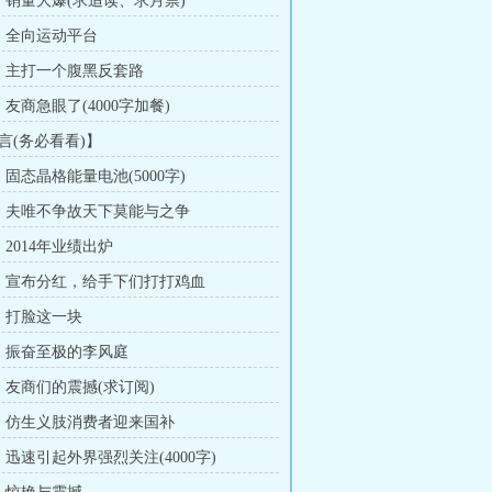
章：销量大爆(求追读、求月票)
章：全向运动平台
章：主打一个腹黑反套路
：友商急眼了(4000字加餐)
言(务必看看)】
：固态晶格能量电池(5000字)
章：夫唯不争故天下莫能与之争
：2014年业绩出炉
章：宣布分红，给手下们打打鸡血
章：打脸这一块
章：振奋至极的李风庭
章：友商们的震撼(求订阅)
章：仿生义肢消费者迎来国补
：迅速引起外界强烈关注(4000字)