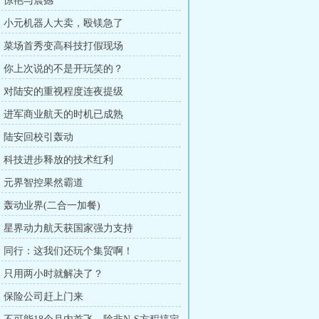
章：惊艳与震撼
章：小元机器人大卖，殴镁急了
章：菜场首秀变高科技打假现场
章：你上次说的不是开玩笑的？
章：对陆安的重视程度连夜提级
章：进军商业航天的时机已成熟
章：陆安回校引轰动
章：科技进步释放的技术红利
章：元界智控果然霸道
章：轰动业界(二合一加餐)
章：星界动力航天获国家强力支持
章：同行：这我们还玩个集贸啊！
章：只用两小时就解决了？
章：保险公司赶上门来