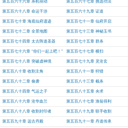
第五百六十六章 杀机萌动
第五百六十七章 挑选功法
第五百六十八章 命运干涉
第五百六十九章 证道
第五百七十章 海底仙府遗迹
第五百七十一章 仙府开启
第五百七十二章 全景地图
第五百七十三章 神秘玉书
第五百七十四章 太古阵道圣器
第五百七十五章 群杀
第五百七十六章 “你们一起上吧！”
第五百七十七章 横扫
第五百七十八章 突破虚神境
第五百七十九章 灵沧玄
第五百八十章 收割主角
第五百八十一章 狩猎
第五百八十二章 偷袭
第五百八十三章 截杀
第五百八十四章 气运之子
第五百八十五章 央求
第五百八十六章 沧华血兰
第五百八十七章 渔翁得利
第五百八十八章 收割封印者
第五百八十九章 联手收割
第五百九十章 远古丹殿
第五百九十一章 丹道传承