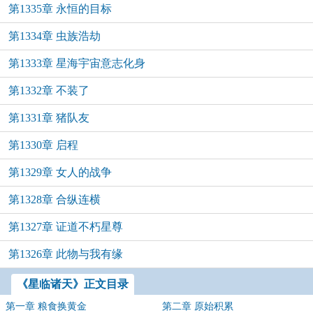
第1335章 永恒的目标
第1334章 虫族浩劫
第1333章 星海宇宙意志化身
第1332章 不装了
第1331章 猪队友
第1330章 启程
第1329章 女人的战争
第1328章 合纵连横
第1327章 证道不朽星尊
第1326章 此物与我有缘
《星临诸天》正文目录
第一章 粮食换黄金
第二章 原始积累