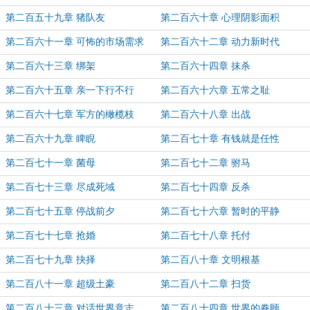
第二百五十九章 猪队友
第二百六十章 心理阴影面积
第二百六十一章 可怖的市场需求
第二百六十二章 动力新时代
第二百六十三章 绑架
第二百六十四章 抹杀
第二百六十五章 亲一下行不行
第二百六十六章 五常之耻
第二百六十七章 军方的橄榄枝
第二百六十八章 出战
第二百六十九章 睥睨
第二百七十章 有钱就是任性
第二百七十一章 菌母
第二百七十二章 驸马
第二百七十三章 尽成死域
第二百七十四章 反杀
第二百七十五章 停战前夕
第二百七十六章 暂时的平静
第二百七十七章 抢婚
第二百七十八章 托付
第二百七十九章 抉择
第二百八十章 文明根基
第二百八十一章 超级土豪
第二百八十二章 扫货
第二百八十三章 对话世界意志
第二百八十四章 世界的眷顾