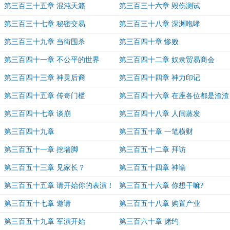
第三百三十五章 混沌天籁
第三百三十六章 毁伤测试
第三百三十七章 秘密交易
第三百三十八章 深渊咆哮
第三百三十九章 当街围杀
第三百四十章 惨败
第三百四十一章 不公平的世界
第三百四十二章 奴隶贸易商会
第三百四十三章 神灵后裔
第三百四十四章 神力印记
第三百四十五章 传奇门槛
第三百四十六章 在座各位都是渣渣
第三百四十七章 谈崩
第三百四十八章 人间蒸发
第三百四十九章
第三百五十章 一笔横财
第三百五十一章 挖墙脚
第三百五十二章 拜访
第三百五十三章 见家长？
第三百五十四章 神谕
第三百五十五章 请开始你的表演！
第三百五十六章 你想干嘛?
第三百五十七章 邀请
第三百五十八章 购置产业
第三百五十九章 军演开始
第三百六十章 赌约