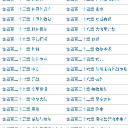
第四百一十三章 神灵的遗产
第四百一十四章 密室
第四百一十五章 丰厚的收获
第四百一十六章 功成身退
第四百一十七章 封神根基
第四百一十八章 大海军计划
第四百一十九章 不知死活
第四百二十章 败退
第四百二十一章 和解
第四百二十二章 收割本源
第四百二十三章 信仰争夺
第四百二十四章 女儿
第四百二十五章 中立
第四百二十六章 前所未有的战争形
态
第四百二十七章 开战
第四百二十八章 破阵
第四百二十九章 全军覆没
第四百三十章 接收舰队
第四百三十一章 沧梦大陆
第四百三十二章 星空龙神
第四百三十三章 重宝
第四百三十四章 降生
第四百三十五章 威胁与暗杀
第四百三十六章 魔法禁咒流水生产