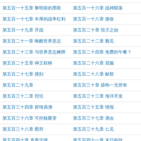
第五百一十五章 黎明前的黑暗
第五百一十六章 战神陨落
第五百一十七章 丰厚的战争红利
第五百一十八章 接收
第五百一十九章 开战
第五百二十章 毁灭之始
第五百二十一章 唤醒世界意志
第五百二十二章 觐见
第五百二十三章 与世界意志摊牌
第五百二十四章 免费的午餐？
第五百二十五章 神王权柄
第五百二十六章 屈服
第五百二十七章 搜刮
第五百二十八章 献祭
第五百二十九章
第五百三十章 舔狗一无所有
第五百三十二章 挖坑
第五百三十三章 海洋开发
第五百三十四章 群情鼎沸
第五百三十五章 情报
第五百三十六章 可控核聚变
第五百三十七章 酒会
第五百三十八章 图穷
第五百三十九章 匕见
第五百四十章 真香定律
第五百四十一章 末日科技