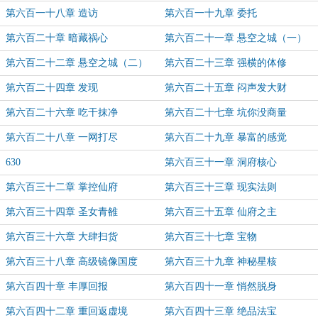
第六百一十八章 造访
第六百一十九章 委托
第六百二十章 暗藏祸心
第六百二十一章 悬空之城（一）
第六百二十二章 悬空之城（二）
第六百二十三章 强横的体修
第六百二十四章 发现
第六百二十五章 闷声发大财
第六百二十六章 吃干抹净
第六百二十七章 坑你没商量
第六百二十八章 一网打尽
第六百二十九章 暴富的感觉
630
第六百三十一章 洞府核心
第六百三十二章 掌控仙府
第六百三十三章 现实法则
第六百三十四章 圣女青雒
第六百三十五章 仙府之主
第六百三十六章 大肆扫货
第六百三十七章 宝物
第六百三十八章 高级镜像国度
第六百三十九章 神秘星核
第六百四十章 丰厚回报
第六百四十一章 悄然脱身
第六百四十二章 重回返虚境
第六百四十三章 绝品法宝