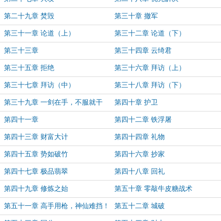
第二十九章 焚毁
第三十章 撤军
第三十一章 论道（上）
第三十二章 论道（下）
第三十三章
第三十四章 云绮君
第三十五章 拒绝
第三十六章 拜访（上）
第三十七章 拜访（中）
第三十八章 拜访（下）
第三十九章 一剑在手，不服就干
第四十章 护卫
第四十一章
第四十二章 铁浮屠
第四十三章 财富大计
第四十四章 礼物
第四十五章 势如破竹
第四十六章 抄家
第四十七章 极品翡翠
第四十八章 回礼
第四十九章 修炼之始
第五十章 零敲牛皮糖战术
第五十一章 高手用枪，神仙难挡！
第五十二章 城破