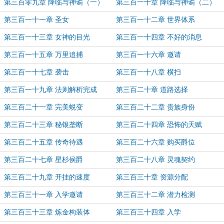
第三百零九章 降临与神谕（一）
第三百一十章 降临与神谕（二）
第三百一十一章 圣女
第三百一十二章 世界体系
第三百一十三章 女神的目光
第三百一十四章 不好的消息
第三百一十五章 万里追捕
第三百一十六章 邀请
第三百一十七章 袭击
第三百一十八章 横扫
第三百一十九章 法则解析完成
第三百二十章 道路选择
第三百二十一章 完美蜕变
第三百二十二章 贵族身份
第三百二十三章 秘银垄断
第三百二十四章 恐怖的天赋
第三百二十五章 传奇待遇
第三百二十六章 购买爵位
第三百二十七章 星杉侯爵
第三百二十八章 灵魂契约
第三百二十九章 开挂的速度
第三百三十章 资源分配
第三百三十一章 入学邀请
第三百三十二章 潜力检测
第三百三十三章 炼金构装体
第三百三十四章 入学