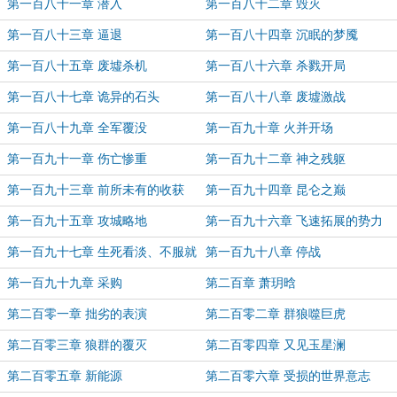
第一百八十一章 潜入
第一百八十二章 毁灭
第一百八十三章 逼退
第一百八十四章 沉眠的梦魇
第一百八十五章 废墟杀机
第一百八十六章 杀戮开局
第一百八十七章 诡异的石头
第一百八十八章 废墟激战
第一百八十九章 全军覆没
第一百九十章 火并开场
第一百九十一章 伤亡惨重
第一百九十二章 神之残躯
第一百九十三章 前所未有的收获
第一百九十四章 昆仑之巅
第一百九十五章 攻城略地
第一百九十六章 飞速拓展的势力
第一百九十七章 生死看淡、不服就
第一百九十八章 停战
干
第一百九十九章 采购
第二百章 萧玥晗
第二百零一章 拙劣的表演
第二百零二章 群狼噬巨虎
第二百零三章 狼群的覆灭
第二百零四章 又见玉星澜
第二百零五章 新能源
第二百零六章 受损的世界意志