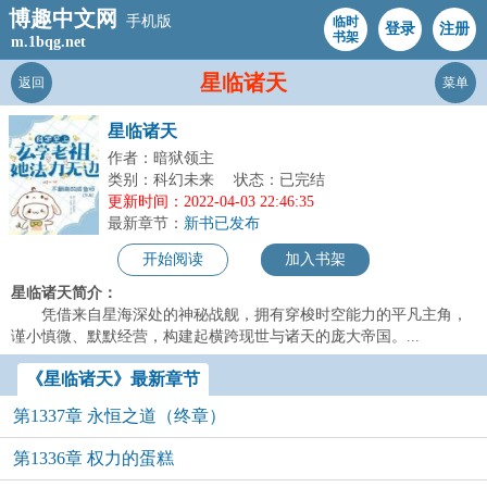
博趣中文网
手机版
临时
登录
注册
书架
m.1bqg.net
星临诸天
返回
菜单
星临诸天
作者：暗狱领主
类别：科幻未来
状态：已完结
更新时间：2022-04-03 22:46:35
最新章节：
新书已发布
开始阅读
加入书架
星临诸天简介：
凭借来自星海深处的神秘战舰，拥有穿梭时空能力的平凡主角，
谨小慎微、默默经营，构建起横跨现世与诸天的庞大帝国。...
《星临诸天》最新章节
第1337章 永恒之道（终章）
第1336章 权力的蛋糕