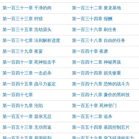
第一百三十一章 干净的肉
第一百三十二章 獒龙基地
第一百三十三章 狩猎
第一百三十四章 报酬
第一百三十五章 浩劫源头
第一百三十六章 刷任务
第一百三十七章 法则解析进度
第一百三十八章 自由的任务
第一百三十九章 夜宴
第一百四十章 夜袭
第一百四十一章 死神狙击手
第一百四十二章 神秘男孩
第一百四十三章 一击必杀
第一百四十四章 损失惨重
第一百四十五章 战斗力鉴定
第一百四十六章 恐怖的战斗力
第一百四十七章
第一百四十八章 廉价的黑科技
第一百四十九章 沦陷
第一百五十章 死神登门
第一百五十一章 嚣张无忌
第一百五十二章 追杀
第一百五十三章 无功而返
第一百五十四章 基因控制芯片
第一百五十五章 基因药剂
第一百五十六章 突飞猛进的实力