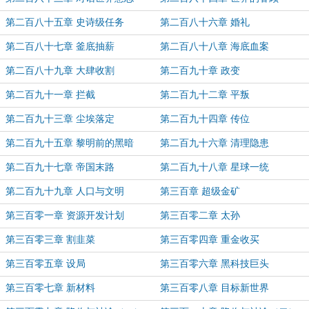
第二百八十五章 史诗级任务
第二百八十六章 婚礼
第二百八十七章 釜底抽薪
第二百八十八章 海底血案
第二百八十九章 大肆收割
第二百九十章 政变
第二百九十一章 拦截
第二百九十二章 平叛
第二百九十三章 尘埃落定
第二百九十四章 传位
第二百九十五章 黎明前的黑暗
第二百九十六章 清理隐患
第二百九十七章 帝国末路
第二百九十八章 星球一统
第二百九十九章 人口与文明
第三百章 超级金矿
第三百零一章 资源开发计划
第三百零二章 太孙
第三百零三章 割韭菜
第三百零四章 重金收买
第三百零五章 设局
第三百零六章 黑科技巨头
第三百零七章 新材料
第三百零八章 目标新世界