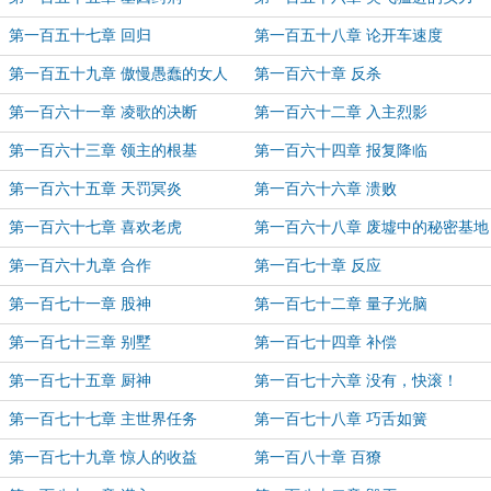
第一百五十七章 回归
第一百五十八章 论开车速度
第一百五十九章 傲慢愚蠢的女人
第一百六十章 反杀
第一百六十一章 凌歌的决断
第一百六十二章 入主烈影
第一百六十三章 领主的根基
第一百六十四章 报复降临
第一百六十五章 天罚冥炎
第一百六十六章 溃败
第一百六十七章 喜欢老虎
第一百六十八章 废墟中的秘密基地
第一百六十九章 合作
第一百七十章 反应
第一百七十一章 股神
第一百七十二章 量子光脑
第一百七十三章 别墅
第一百七十四章 补偿
第一百七十五章 厨神
第一百七十六章 没有，快滚！
第一百七十七章 主世界任务
第一百七十八章 巧舌如簧
第一百七十九章 惊人的收益
第一百八十章 百獠