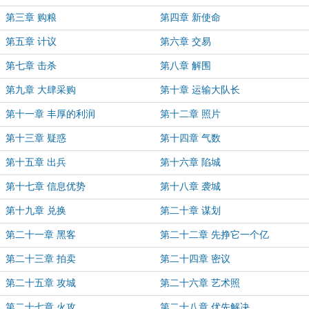
第三章 购粮
第四章 新使命
第五章 计议
第六章 交易
第七章 击杀
第八章 解围
第九章 大肆采购
第十章 运输大队长
第十一章 丰厚的利润
第十二章 照片
第十三章 疑惑
第十四章 气数
第十五章 出兵
第十六章 陷城
第十七章 信息优势
第十八章 袭城
第十九章 兑换
第二十章 谋划
第二十一章 黑客
第二十二章 先挣它一个亿
第二十三章 拍卖
第二十四章 密议
第二十五章 攻城
第二十六章 艺术照
第二十七章 火攻
第二十八章 优先解决