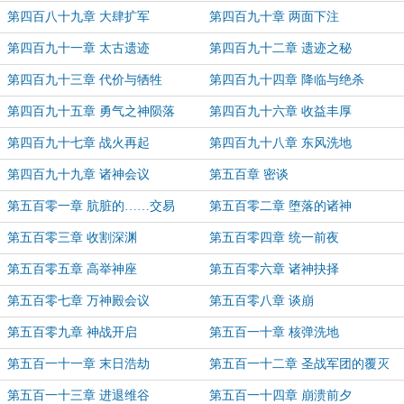
第四百八十九章 大肆扩军
第四百九十章 两面下注
第四百九十一章 太古遗迹
第四百九十二章 遗迹之秘
第四百九十三章 代价与牺牲
第四百九十四章 降临与绝杀
第四百九十五章 勇气之神陨落
第四百九十六章 收益丰厚
第四百九十七章 战火再起
第四百九十八章 东风洗地
第四百九十九章 诸神会议
第五百章 密谈
第五百零一章 肮脏的……交易
第五百零二章 堕落的诸神
第五百零三章 收割深渊
第五百零四章 统一前夜
第五百零五章 高举神座
第五百零六章 诸神抉择
第五百零七章 万神殿会议
第五百零八章 谈崩
第五百零九章 神战开启
第五百一十章 核弹洗地
第五百一十一章 末日浩劫
第五百一十二章 圣战军团的覆灭
第五百一十三章 进退维谷
第五百一十四章 崩溃前夕