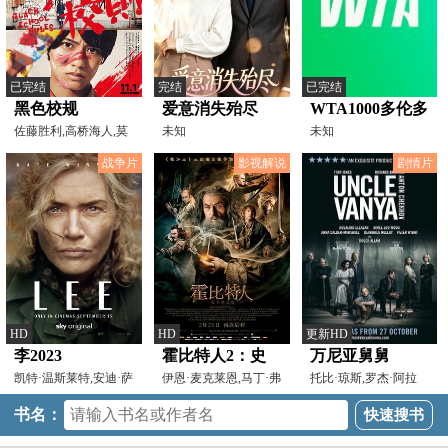
已完结
完结
已完结
黑色校规
爱意消失殆尽
WTA1000多伦多
佐藤胜利,高桥海人,莫
未知
站女单第三轮 佩
未知
托拉·世理奈
古拉2-0拉克西莫
战争片
影视解说
剧情片
娃20260807
HD
HD
更新HD
李2023
霍比特人2：史
万尼亚舅舅
凯特·温斯莱特,安迪·萨
矛革之战【影视
伊恩·麦克莱恩,马丁·弗
托比·琼斯,罗杰·阿拉
姆伯格,亚历山大·
瑞曼,理查德·阿米
姆,理查德·阿米蒂奇
解说】
书名：