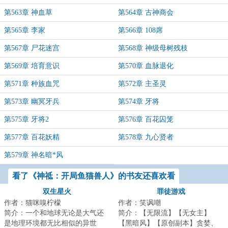
第563章 神血草
第564章 古神商会
第565章 李家
第566章 108席
第567章 尸花迷宫
第568章 神级母树残枝
第569章 培育意识
第570章 血脉退化
第571章 种族血咒
第572章 主圣灵
第573章 幽冥牙兵
第574章 牙将
第575章 牙将2
第576章 百花囚笼
第577章 百花妖精
第578章 九心贤者
第579章 神名暗*风
看了《神祗：开局鱼猫兽人》的书友还喜欢看
双生星火
罪徒游戏
作者：猫咪嗅柠檬
作者：笑讽嘲
简介：一个和地球无论是大气还
简介：【无限流】【无女主】
是地理环境都无比相似的异世
【黑暗风】【原创副本】贪婪、