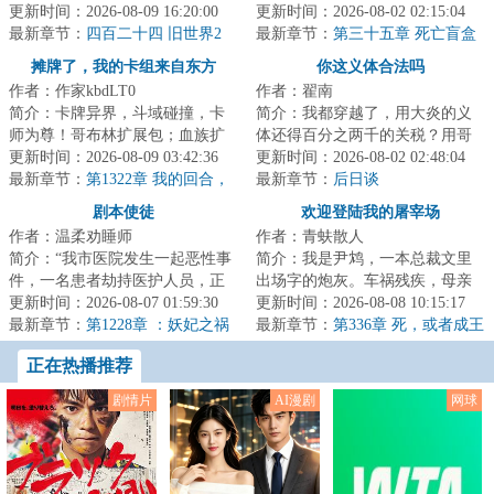
界，一个发展出称霸星系的科技
更新时间：2026-08-09 16:20:00
暴戾、冷酷、逐利……毁灭、死
更新时间：2026-08-02 02:15:04
却依然停留在前现...
最新章节：
四百二十四 旧世界2
亡、颠覆、变革…...
最新章节：
第三十五章 死亡盲盒
（四）“让我看看你的天资”
摊牌了，我的卡组来自东方
你这义体合法吗
作者：作家kbdLT0
作者：翟南
简介：卡牌异界，斗域碰撞，卡
简介：我都穿越了，用大炎的义
师为尊！哥布林扩展包；血族扩
体还得百分之两千的关税？用哥
展包；巨龙扩展包.......而穿越来
更新时间：2026-08-09 03:42:36
联义体我还没医保？无线上网还
更新时间：2026-08-02 02:48:04
此的陆承身...
最新章节：
第1322章 我的回合，
tm的得交专利费...
最新章节：
后日谈
反手教学
剧本使徒
欢迎登陆我的屠宰场
作者：温柔劝睡师
作者：青蚨散人
简介：“我市医院发生一起恶性事
简介：我是尹鸩，一本总裁文里
件，一名患者劫持医护人员，正
出场字的炮灰。车祸残疾，母亲
在与警方对峙......”杨逍关闭电视
更新时间：2026-08-07 01:59:30
惨死，最终没有尊严的‘被消失’这
更新时间：2026-08-08 10:15:17
机，下一...
最新章节：
第1228章 ：妖妃之祸
是我的既定...
最新章节：
第336章 死，或者成王
（求月票）
正在热播推荐
剧情片
AI漫剧
网球