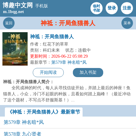
博趣中文网
手机版
临时
登录
注册
书架
m.1bqg.net
神祗：开局鱼猫兽人
返回
菜单
神祗：开局鱼猫兽人
作者：红花下的草草
类别：科幻未来
状态：连载中
更新时间：2026-06-22 05:08:29
最新章节：
第579章 神名暗*风
开始阅读
加入书架
神祗：开局鱼猫兽人简介：
全民成神的时代，每人从寻找信徒开始，并踏上最后的神座！鱼
猫兽人，小众，冷门不起眼的种族，且看如何踏上巅峰！（最近冲动
了这个题材，不写点不舒服斯基！）...
《神祗：开局鱼猫兽人》最新章节
第579章 神名暗*风
第578章 九心贤者