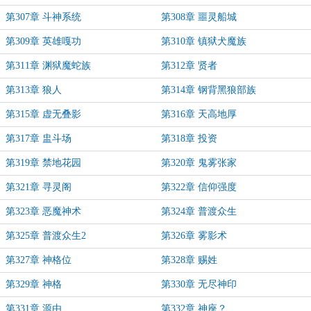
第307章 斗神系统
第308章 噩灵船城
第309章 英雄嘎功
第310章 镇狱犬魔族
第311章 渊狱魔蛇族
第312章 贤者
第313章 狼人
第314章 钢背黑狼部族
第315章 虚无叠影
第316章 天高地厚
第317章 盅斗场
第318章 投资
第319章 禁地花园
第320章 鬼雾张家
第321章 寻灵阁
第322章 信仰强度
第323章 恶魔神术
第324章 普渡众生
第325章 普渡众生2
第326章 雾影术
第327章 神格位
第328章 赐姓
第329章 神格
第330章 无尽神印
第331章 源由
第332章 神座？