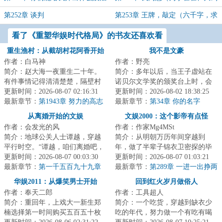
拒绝的条件吗？
豪鹰眼乔拉可尔米霍克和其他打赏加
第252章 谈判
第253章 王牌，敲定（六千字，求
更）
月票~）
看了《重塑华娱时代格局》的书友还喜欢看
重生渔村：从截胡村花阿香开始
我不是文豪
作者：白马神
作者：野亮
简介：赵大海一夜重生二十年。
简介：多年以后，当王子虚站在
有件事情记得清清楚楚，隔壁村
诺贝尔文学奖的颁奖台上时，会
的村花阿香，贤良淑德，持家有
更新时间：2026-08-07 02:16:31
想起妻子割破手的那个遥远的下
更新时间：2026-08-02 18:38:25
道育儿有方，三...
最新章节：
第1943章 努力的高志
午。那时候他还...
最新章节：
第34章 你的名字
成？
从离婚开始的文娱
文娱2000：这个影帝有点怪
作者：会发光的风
作者：作家Mg4MSt
简介：地球公关人士谭越，穿越
简介：从明朝万历年间穿越到
平行时空。“谭越，咱们离婚吧，
年，做了半辈子锦衣卫密探的毕
我意已决，不用再求我了。”“那好
更新时间：2026-08-07 00:03:30
胜误打误撞闯进了娱乐圈。导
更新时间：2026-08-07 01:03:21
吧。”谭...
最新章节：
第一千五百九十九章
演：“警官，他这杀...
最新章节：
第289章 一进一出挣两
份钱（三更求月票！）
华娱2011：从爆笑男士开始
回到红火岁月做俗人
作者：奉天二郎
作者：工具超人
简介：重回年，上戏大一新生郑
简介：一个吃货，穿越到缺衣少
楠选择第一时间购买五百五十枚
吃的年代，努力做一个有吃有喝