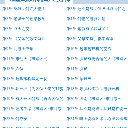
第1章 英雄，何许人也！
第2章 还不是爷，但彼可取而代之
第3章 老谋子的色彩教学
第4章 何也的电影计划
第5章 点头之交
第6章 这就有了联系了？
第7章 《父亲的散文诗》
第8章 父母支持、剧本送审
第9章 北电图书馆
第10章 越来越投机的交流
第11章 难他天（求追读~）
第12章 演员有更合适的人（求追读
~）
第13章 入伙
第14章 演员
第15章 危险旅程敲定一切
第16章 颜丹辰
第17章 韩三坪（为各位大佬的打赏
第18章 导演和奖项，电影开机
加更）
第19章 有人开团何爷（再给各位的
第20章 舆论（求追读~求月票~）
打赏和月票加更一次）
第21章 记者围堵（求追读~求月票
第22章 我不是骂谁，我只是在说一
~）
个事实
第23章 何亦安
第24章 嘴上说着艺术，心里装着龌