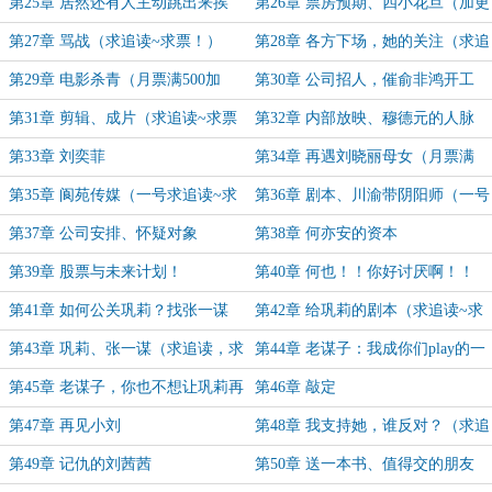
蹉
第25章 居然还有人主动跳出来挨
第26章 票房预期、四小花旦（加更
骂？
求追读~求月票~）
第27章 骂战（求追读~求票！）
第28章 各方下场，她的关注（求追
读~求票）
第29章 电影杀青（月票满500加
第30章 公司招人，催俞非鸿开工
更，求追读~求票）
第31章 剪辑、成片（求追读~求票
第32章 内部放映、穆德元的人脉
~）
第33章 刘奕菲
第34章 再遇刘晓丽母女（月票满
1000加更）
第35章 阆苑传媒（一号求追读~求
第36章 剧本、川渝带阴阳师（一号
票~）
求追读~求票~）
第37章 公司安排、怀疑对象
第38章 何亦安的资本
第39章 股票与未来计划！
第40章 何也！！你好讨厌啊！！
第41章 如何公关巩莉？找张一谋
第42章 给巩莉的剧本（求追读~求
啊！（求追读~求票~）
票~）
第43章 巩莉、张一谋（求追读，求
第44章 老谋子：我成你们play的一
票）
环了？（求追读~求票~）
第45章 老谋子，你也不想让巩莉再
第46章 敲定
次感到失望吧
第47章 再见小刘
第48章 我支持她，谁反对？（求追
读~求各种票~）
第49章 记仇的刘茜茜
第50章 送一本书、值得交的朋友