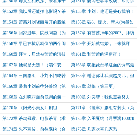
500加更））
的傲娇茜茜、有人探班
第150章 母女互相试探、来看乐子
第151章 姜闻想客串改戏、即将杀
的姜闻
青（为浮生若梦为欢几何花加更））
第152章 我以后还能拍电影吗？杀
第153章 小刘：他还是关心我的！
青采访（为果冻茜、暮拾烟雨加更）
三年起步！
第154章 茜茜对刘晓丽展开的脱敏
第155章 破8、爆火、新人(为墨如
训练（求月中月票））
茜似水、今茜未央、熊猫白鹭加更)
第156章 回家过年、院线问题（为
第157章 有茜茜拜年的2003、拜访
梁侯、熊猫白鹭、橙光加更）
韩三坪（为无风亦可菲加更）
第158章 早已在横店就位的两个阆
第159章 开始就结婚，上来就拜
苑剧组
堂？
第160章 拜堂，居然被茜茜的演技
第161章 和茜茜的洞房夜！
带飞
第162章 她就是天选！（端午安
第163章 犹抱琵琶半遮面的诱惑最
康）
大（端午安康））
第164章 三国剧组、小刘不怕吃苦
第165章 谢谢你让我演赵灵儿，但
（端午加班呢，明天四更）
我不是赵灵儿
第166章 带着小刘前往好莱坞（第
第167章 驾临（第三更）
二更）
第168章 在刘晓丽面前低调的装一
第169章 刘奕菲：我也需要努力
波（第四更）
第170章 《阳光小美女》剧组
第171章 《撞车》剧组有刺头（为
法皇、墨如茜似水……打赏加更）
第172章 杀鸡儆猴、电影杀青（求
第173章 入围戛纳（月票满1000加
月票~）
更，求月票~）
第174章 先不宣传，前往戛纳（合
第175章 几家欢喜几家愁