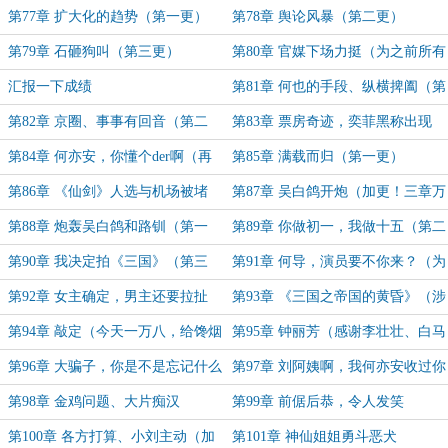
更，月票满1000加更）
第77章 扩大化的趋势（第一更）
第78章 舆论风暴（第二更）
第79章 石砸狗叫（第三更）
第80章 官媒下场力挺（为之前所有
的打赏书友加更）
汇报一下成绩
第81章 何也的手段、纵横捭阖（第
一更）
第82章 京圈、事事有回音（第二
第83章 票房奇迹，奕菲黑称出现
更）
（第三更）
第84章 何亦安，你懂个der啊（再
第85章 满载而归（第一更）
次为之前收到的打赏加更）
第86章 《仙剑》人选与机场被堵
第87章 吴白鸽开炮（加更！三章万
（第二更）
字）
第88章 炮轰吴白鸽和路钏（第一
第89章 你做初一，我做十五（第二
更）
更）
第90章 我决定拍《三国》（第三
第91章 何导，演员要不你来？（为
更）
馋烟大佬加更，求月票~）
第92章 女主确定，男主还要拉扯
第93章 《三国之帝国的黄昏》（涉
及原创改编剧情）
第94章 敲定（今天一万八，给馋烟
第95章 钟丽芳（感谢李壮壮、白马
大佬的加更）
志、影云汉的打赏）
第96章 大骗子，你是不是忘记什么
第97章 刘阿姨啊，我何亦安收过你
事情了？
的礼吗？
第98章 金鸡问题、大片痴汉
第99章 前倨后恭，令人发笑
第100章 各方打算、小刘主动（加
第101章 神仙姐姐勇斗恶犬