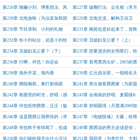
争论与回国（为李壮壮加更）
（为李壮壮的盟主再加更一次）
第226章 觊觎小刘、博客想法、风
第227章 饭圈打法、众生相（求月
暴舆论（求月票~）
票~）
第228章 北电放映（为法皇加和因
第229章 北电交流，解构王佳卫
知雨来的打赏加更~）
（求月票）
第230章 节目录制、小刘的礼物
第231章 阆苑也是好起来了，首映
（昨天说的补更和加更求月票）
礼也有人送项目！
第232章 给小刘站台，还是小刘给
第233章 丑媳妇见公婆？（上）
何也标记归属？（为迎风微笑的加
（月票满1000加更）
第234章 丑媳妇见公婆？（下）
第235章 想要进步的女明星们，给
更）
机会你们不中用啊！（9k含加更）
第236章 行啊，何也！你还会
第237章 首周票房出炉，2003的票
养……
房终于回暖？
第238章 墙外开花，墙内香
第239章 亿元俱乐部，一朝闻名天
下知（为唯艾痴狂、墨如茜似水…加
第240章 脚踩阆苑，拳打新画面
第241章 再次做客茜茜家（为新盟
更）
（感谢安静的风浮过打赏盟主）
主、李壮壮和月票满1500加更5千）
第242章 相册里的时光，舒唱（感
第243章 会画画的舒唱、麦霸级K
谢安静的风浮过打赏盟主）
歌达人刘茜茜（求月票）
第244章 何也拒绝茜茜，泛泛（饭
第245章 舒唱困境（月票满2000加
饭）之交（求月初月票~）
更，求月初月票~）
第246章 这是茜茜让我帮你的（求
第247章 《电锯惊魂》大爆，哈维
月票~）
继续搞事（求月票）
第248章 何也终于有绯闻了，也成
第249章 茜茜说的男主必须是你，
唐僧肉了（求月票）
这是被反向攻略了？
第250章 你们能给我开出什么没法
第251章 我同意（为李壮壮、大剑