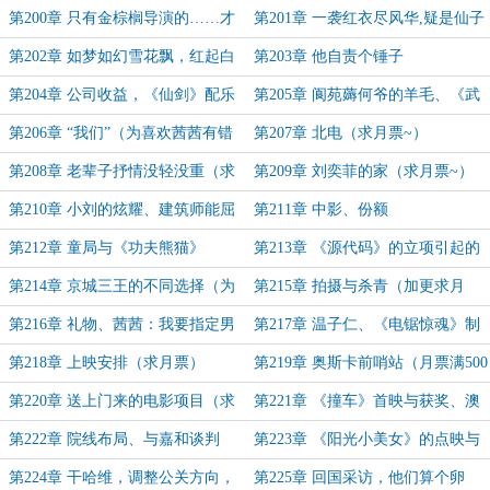
（下）
第200章 只有金棕榈导演的……才
第201章 一袭红衣尽风华,疑是仙子
配演貂蝉
从天降
第202章 如梦如幻雪花飘，红起白
第203章 他自责个锤子
落情缘薄
第204章 公司收益，《仙剑》配乐
第205章 阆苑薅何爷的羊毛、《武
林外传》（求月票）
第206章 “我们”（为喜欢茜茜有错
第207章 北电（求月票~）
吗、李壮壮、安静的风浮过加更）
第208章 老辈子抒情没轻没重（求
第209章 刘奕菲的家（求月票~）
月票~）
第210章 小刘的炫耀、建筑师能屈
第211章 中影、份额
能伸（求月票~）
第212章 童局与《功夫熊猫》
第213章 《源代码》的立项引起的
看衰潮、小胖果断出击、网络骂战
第214章 京城三王的不同选择（为
第215章 拍摄与杀青（加更求月
果冻茜加更求月票）
票）
第216章 礼物、茜茜：我要指定男
第217章 温子仁、《电锯惊魂》制
主角（求月中福利月票）
作完成（求月票）
第218章 上映安排（求月票）
第219章 奥斯卡前哨站（月票满500
张加更）
第220章 送上门来的电影项目（求
第221章 《撞车》首映与获奖、澳
月票）
洲大白的热络（求月票）
第222章 院线布局、与嘉和谈判
第223章 《阳光小美女》的点映与
（求月票~）
评价（为打赏加更求月票~）
第224章 干哈维，调整公关方向，
第225章 回国采访，他们算个卵