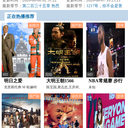
某虚拟币。有了兜底未来的底
更新时间：2026-08-06 02:31:22
的俗人。合理党，暴戾少，智商
更新时间：2026-08-07 10:25:21
气，郑楠选择闯荡...
最新章节：
第二百三十五章 热芭
在线，无诸天、...
最新章节：
1217哥，你不会是害
后续发展、微博之夜邀请
怕吧？
正在热播推荐
剧情片
国产剧
篮球
HD
完结
HD
明日之爱
大明王朝1566
NBA常规赛 步行
克里斯托弗·M·欧赫特
陈宝国,黄志忠,王庆祥,
者VS骑士
未知
倪大红,祝希娟,徐光
20250113
国产剧
动作片
篮球