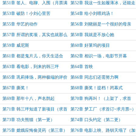
第51章 签人、电聊、入围（月票满
第52章 我这一生如履薄冰，还能走
500加更）
到对岸吗
第53章 破防！小刘心里苦
第54章 给小刘喂鸡汤！
第55章 华艺的动作
第56章 刘晓丽是一个很好的母亲
第57章 所谓的奖项，其实也就那么
第58章 我就是不放心她
回事儿
第59章 威尼斯
第60章 好莱坞的项目
第61章 都是鬼片儿，你天生适合
第62章 相识一场，电影节开幕
第63章 看电影，到来的韩三坪
第64章 首映
第65章 巩莉捧场，两种极端的评价
第66章 同志们还需努力啊
第67章 撕奖！
第68章 撕奖！提档！闭幕式
第69章 那年十八，声名鹊起
第70章 狗再叫！（上架了，求首
订）
第71章 韩三坪知道了新项目（求首
第72章 梦工厂（求首订~求月票~）
订~）
第73章 功夫熊猫（第一更）
第74章 口头约定（第二更）
第75章 嫦娥应悔偷灵药（第三章）
第76章 电影上映、路钏天塌了（加