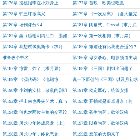
章）
第176章 投桃报李在小刘身上
第177章 首映，欧美也吃瓜
第178章 韩三坪很高兴
第179章 《一次别离》（含大量完
整的剧情内容，可选订阅）
第180章 场刊评分3.4
第181章 闭幕式、Crystal（求月底
月票~）
第182章 赢（感谢刺猬江白、墨如
第183章 第一次相拥（求月票）
茜似水、梦vl红尘的打赏）
第184章 我想试试奥斯卡（求月
第185章 难道还有比我更合适的？
票）
（月票满1500加更）
准备改个书名
第186章 母女谈心、电影频道主动
报道（求月票）
第187章 惊雷、炸了（求月票）
第188章 《三国》剧组出问题了
（求月初月票）
第189章 《源代码》《电锯惊
说一下原创的《三国》以及月初求
魂》，温子仁就位（求月初月票）
月票
第190章 小刘的安排，散乱的剧组
第191章 稳定军心，统筹安排
第192章 抨击何也丢失艺术，真当
第193章 开拍就是董卓进京！何
我何怼怼提不动刀了？
也：我就是董卓！
第194章 何也对两位主角的交互设
第195章 苍生为药，欲治汉疾
计，仅仅碰面两次的主角
（上）
第196章 屠龙少年终成恶龙（上）
第197章 以身为药，欲治汉疾
（下）
第198章 屠龙少年，终化恶龙
第199章 蠢笨的大鹅来了