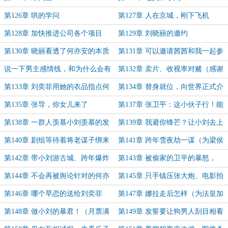
第126章 哄的学问
第127章 人在京城，刚下飞机
第128章 加快推进公司各个项目
第129章 刘晓丽的邀约
（为各位大佬的打赏加更）
第130章 晓丽看透了何亦安的本质
第131章 可以邀请茜茜和我一起参
（涉及部分茜茜缴税和退~的纠错内
加首映礼吗？
说一下男主感情线，和为什么会有
第132章 卖片、收视率对赌（感谢
容）
刘晓丽洞悉男主本质的设计
李壮壮的打赏加更）
第133章 刘奕菲用她的衣品指点何
第134章 替身就位，向世界正式介
亦安的着装
绍茜茜
第135章 张导，你女儿来了
第137章 张卫平：这小伙子行！能
处！
第138章 一群人羡慕小刘羡慕的发
第139章 我避你锋芒？让小刘去上
酸（感谢梁侯的盟主，加更！）
高中
第140章 剧组等待着将老谋子绑来
第141章 跨年雪夜劫一谋（为梁侯
加更）
第142章 带小刘游古城、跨年爆炸
第143章 被偷家的卫平的暴怒，
新闻（为梁侯加更）
《一次别离》开机
第144章 不会再被舆论针对的何亦
第145章 只手镇压张大炮、电影拍
安（为法皇加更）
摄进行时
第146章 哪个早恋的送给刘奕菲
第147章 娜拉走后怎样（为法皇加
的！！！
更）
第148章 做小刘的暴君！（月票满
第149章 发誓要让狗男人刮目相看