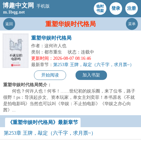
博趣中文网
手机版
临时
登录
注册
书架
m.1bqg.net
重塑华娱时代格局
返回
菜单
重塑华娱时代格局
作者：这何许人也
类别：都市重生
状态：连载中
更新时间：2026-08-07 08:16:46
最新章节：
第253章 王牌，敲定（六千字，求月票~）
开始阅读
加入书架
重塑华娱时代格局简介：
何也？何许人也！何爷！……世纪初的娱乐圈，来了位爷，路子
很野！ps：导演起步文、资本玩家，单女主刘奕菲！本书原名《不就
是拍电影吗》当然也可以叫《华娱：不止拍电影》《华娱之亦心向
茜》...
《重塑华娱时代格局》最新章节
第253章 王牌，敲定（六千字，求月票~）