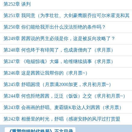
第252章 谈判
第251章 我同意（为李壮壮、大剑豪鹰眼乔拉可尔米霍克和其
第250章 你们能给我开出什么没法拒绝的条件吗？
他打赏加更）
第249章 茜茜说的男主必须是你，这是被反向攻略了？
第248章 何也终于有绯闻了，也成唐僧肉了（求月票）
第247章 《电锯惊魂》大爆，哈维继续搞事（求月票）
第246章 这是茜茜让我帮你的（求月票~）
第245章 舒唱困境（月票满2000加更，求月初月票~）
第244章 何也拒绝茜茜，泛泛（饭饭）之交（求月初月票~）
第243章 会画画的舒唱、麦霸级K歌达人刘茜茜（求月票）
第242章 相册里的时光，舒唱（感谢安静的风浮过打赏盟
主）
《重塑华娱时代格局》正文目录